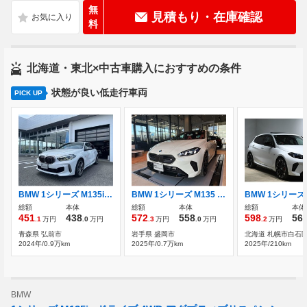
無
見積もり・在庫確認
料
北海道・東北×中古車購入におすすめの条件
状態が良い低走行車両
PICK UP
BMW 1シリーズ M135i xドライブ 4WD
BMW 1シリーズ M135 xドライブ 4WD
総額
本体
総額
本体
総額
本体
451
438
572
558
598
56
.1
万円
.0
万円
.3
万円
.0
万円
.2
万円
青森県 弘前市
岩手県 盛岡市
北海道 札幌市白石
2024年/0.9万km
2025年/0.7万km
2025年/210km
BMW