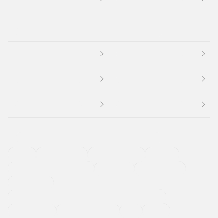
４ＷＤ
定期点検記録簿
ワンオーナーカー
福祉車両
メーカー系販売店取り扱い車
修復歴無し
アルミホイール
寒冷地仕様車
過給機設定モデル（ターボ・スーパーチャージャーなど)
ETC
CDプレーヤー
カーナビゲーション
禁煙車