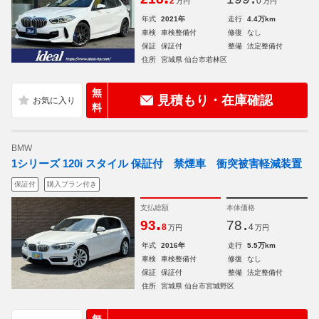
2
0
万円
万円
年式
2021年
走行
4.4万km
車検
車検整備付
修復
なし
保証
保証付
整備
法定整備付
住所
宮城県 仙台市若林区
無
見積もり・在庫確認
料
BMW
1シリーズ 120i スタイル 保証付 禁煙車 衝突被害軽減装置
保証付
購入プラン付き
支払総額
本体価格
.
.
93
78
8
4
万円
万円
年式
2016年
走行
5.5万km
車検
車検整備付
修復
なし
保証
保証付
整備
法定整備付
住所
宮城県 仙台市宮城野区
無