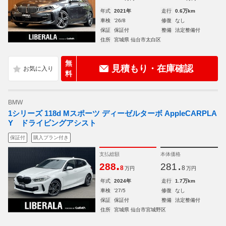
年式
2021年
走行
0.6万km
車検
'26/8
修復
なし
保証
保証付
整備
法定整備付
住所
宮城県 仙台市太白区
無
見積もり・在庫確認
料
BMW
1シリーズ 118d Mスポーツ ディーゼルターボ AppleCARPLA
Y ドライビングアシスト
保証付
購入プラン付き
支払総額
本体価格
.
.
288
281
8
8
万円
万円
年式
2024年
走行
1.7万km
車検
'27/5
修復
なし
保証
保証付
整備
法定整備付
住所
宮城県 仙台市宮城野区