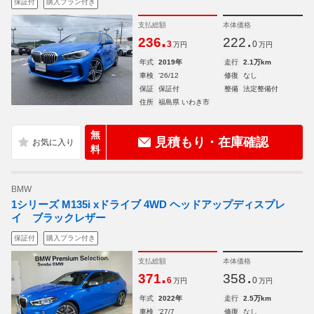
保証付
購入プラン付き
支払総額
本体価格
.
.
236
222
3
0
万円
万円
年式
2019年
走行
2.1万km
車検
'26/12
修復
なし
保証
保証付
整備
法定整備付
住所
福島県 いわき市
無
見積もり・在庫確認
料
BMW
1シリーズ M135i xドライブ 4WD ヘッドアップディスプレ
イ ブラックレザー
保証付
購入プラン付き
支払総額
本体価格
.
.
371
358
6
0
万円
万円
年式
2022年
走行
2.5万km
車検
'27/7
修復
なし