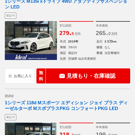
1シリーズ M135i xドライブ 4WD アダプティブサスペンショ
ン LED
保証付
支払総額
本体価格
.
.
279
265
5
0
万円
万円
年式
2019年
走行
2.5万km
車検
'26/10
修復
なし
保証
保証付
整備
法定整備付
住所
宮城県 仙台市若林区
無
見積もり・在庫確認
料
BMW
1シリーズ 118d Mスポーツ エディション ジョイ プラス ディ
ーゼルターボ MスポプラスPKG コンフォートPKG LED
保証付
支払総額
本体価格
.
.
218
199