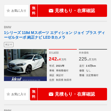
無
見積もり・在庫確認
料
BMW
1シリーズ 118d Mスポーツ エディション ジョイ プラス ディ
ーゼルターボ 純正ナビ LED Bカメラ
保証付
支払総額
本体価格
.
.
242
225
4
0
万円
万円
年式
2021年
走行
2.8万km
車検
車検整備付
修復
なし
保証
保証付
整備
法定整備付
住所
秋田県 秋田市
無
見積もり・在庫確認
料
BMW