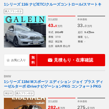
1シリーズ 116i ナビ/ETC/クルーズコントロール/スマートキ
購入プラン付き
支払総額
本体価格
.
.
43
33
0
0
万円
万円
年式
2014年
走行
9.4万km
車検
'27/3
修復
なし
保証
保証無
整備
-
住所
福島県 郡山市
無
見積もり・在庫確認
料
BMW
1シリーズ 118d Mスポーツ エディション ジョイ プラス ディ
ーゼルターボ iDriveナビゲーションPKG コンフォートPKG
保証付
購入プラン付き
支払総額
本体価格
.
.
282
275
8
0
万円
万円