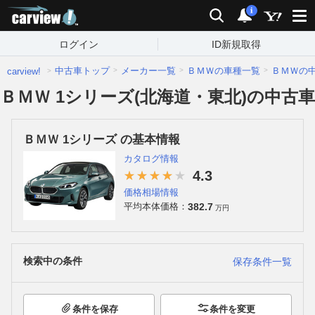
carview!
検索
通知
i
ログイン
ID新規取得
中古車トップ
メーカー一覧
ＢＭＷの車種一覧
ＢＭＷの
carview!
ＢＭＷ 1シリーズ(北海道・東北)の中古車
ＢＭＷ 1シリーズ の基本情報
カタログ情報
4.3
価格相場情報
382.7
平均本体価格：
万円
検索中の条件
保存条件一覧
条件を保存
条件を変更