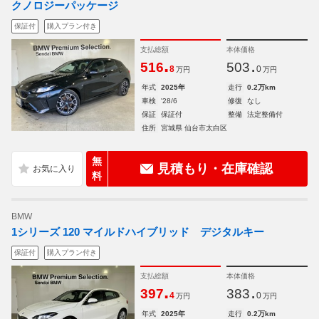
クノロジーパッケージ
保証付
購入プラン付き
支払総額
本体価格
.
.
516
503
8
0
万円
万円
年式
2025年
走行
0.2万km
車検
'28/6
修復
なし
保証
保証付
整備
法定整備付
住所
宮城県 仙台市太白区
無
見積もり・在庫確認
料
BMW
1シリーズ 120 マイルドハイブリッド デジタルキー
保証付
購入プラン付き
支払総額
本体価格
.
.
397
383
4
0
万円
万円
年式
2025年
走行
0.2万km