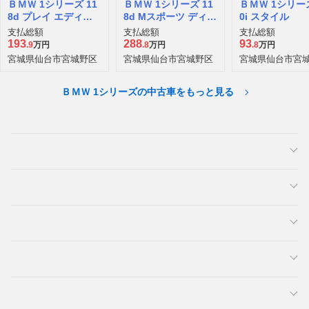
ＢＭＷ 1シリーズ 11
ＢＭＷ 1シリーズ 11
ＢＭＷ 1シリーズ
8d プレイ エディシ
8d Mスポーツ ディー
0i スタイル
ョン ジョイ プラス
ゼルターボ
支払総額
支払総額
支払総額
ディーゼルターボ
193
288
93
.9
万円
.8
万円
.8
万円
宮城県仙台市宮城野区
宮城県仙台市宮城野区
宮城県仙台市宮
ＢＭＷ 1シリーズの中古車をもっと見る