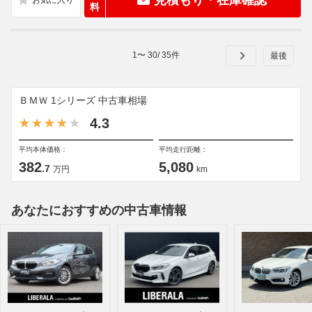
料
1
〜
30
/
35
件
ＢＭＷ 1シリーズ 中古車相場
4.3
平均本体価格：
平均走行距離：
382
5,080
.7
万円
km
あなたにおすすめの中古車情報