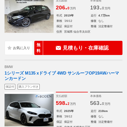
支払総額
本体価格
.
.
206
193
0
0
万円
万円
年式
2019年
走行
4.7万km
車検
'26/12
修復
なし
保証
保証付
整備
法定整備付
住所
宮城県 仙台市太白区
無
見積もり・在庫確認
料
BMW
1シリーズ M135 xドライブ 4WD サンルーフOP19AWハーマ
ンカードン
保証付
購入プラン付き
支払総額
本体価格
.
.
598
563
2
0
万円
万円
年式
2025年
走行
210km
車検
'28/12
修復
なし
保証
保証付
整備
法定整備付