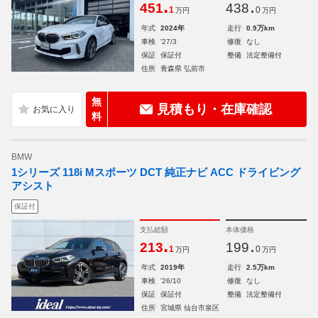
.
.
451
438
1
0
万円
万円
年式
2024年
走行
0.9万km
車検
'27/3
修復
なし
保証
保証付
整備
法定整備付
住所
青森県 弘前市
無
見積もり・在庫確認
料
BMW
1シリーズ 118i Mスポーツ DCT 純正ナビ ACC ドライビング
アシスト
保証付
支払総額
本体価格
.
.
213
199
1
0
万円
万円
年式
2019年
走行
2.5万km
車検
'26/10
修復
なし
保証
保証付
整備
法定整備付
住所
宮城県 仙台市泉区