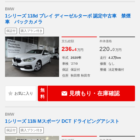
BMW
1シリーズ 118d プレイ ディーゼルターボ 認定中古車 禁煙
車 バックカメラ
保証付
購入プラン付き
支払総額
本体価格
.
.
236
220
4
0
万円
万円
年式
2020年
走行
4.2万km
車検
'27/9
修復
なし
保証
保証付
整備
法定整備付
住所
秋田県 秋田市
無
見積もり・在庫確認
料
BMW
1シリーズ 118i Mスポーツ DCT ドライビングアシスト
保証付
購入プラン付き