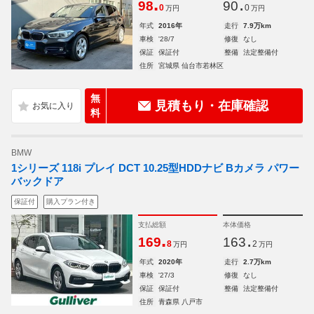
.
.
98
90
0
0
万円
万円
年式
2016年
走行
7.9万km
車検
'28/7
修復
なし
保証
保証付
整備
法定整備付
住所
宮城県 仙台市若林区
無
見積もり・在庫確認
料
BMW
1シリーズ 118i プレイ DCT 10.25型HDDナビ Bカメラ パワー
バックドア
保証付
購入プラン付き
支払総額
本体価格
.
.
169
163
8
2
万円
万円
年式
2020年
走行
2.7万km
車検
'27/3
修復
なし
保証
保証付
整備
法定整備付
住所
青森県 八戸市