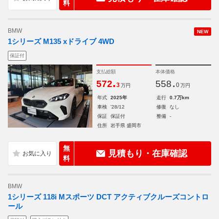
料
BMW
NEW
1シリーズ M135 xドライブ 4WD
保証付
支払総額
本体価格
.
.
572
558
3
0
万円
万円
年式
2025年
走行
0.7万km
車検
'28/12
修復
なし
保証
保証付
整備
-
住所
岩手県 盛岡市
無
見積もり・在庫確認
料
BMW
1シリーズ 118i Mスポーツ DCT アクティブクルーズコントロ
ール