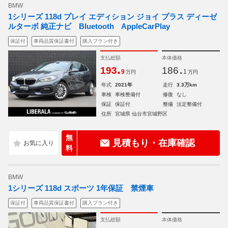
BMW
1シリーズ 118d プレイ エディション ジョイ プラス ディーゼ
ルターボ 純正ナビ Bluetooth AppleCarPlay
保証付
車両品質保証書付
購入プラン付き
支払総額
本体価格
.
.
193
186
9
1
万円
万円
年式
2021年
走行
3.3万km
車検
車検整備付
修復
なし
保証
保証付
整備
法定整備付
住所
宮城県 仙台市宮城野区
無
見積もり・在庫確認
料
BMW
1シリーズ 118d スポーツ 1年保証 禁煙車
保証付
車両品質保証書付
購入プラン付き
支払総額
本体価格