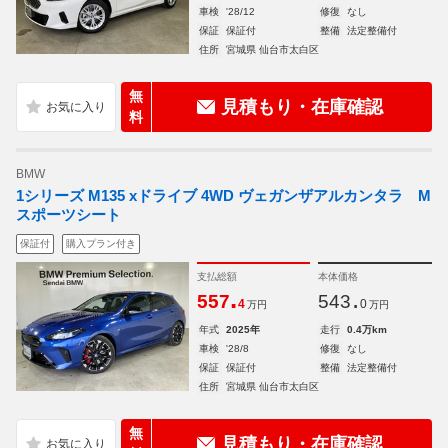
車検
'28/12
修復
なし
保証
保証付
整備
法定整備付
住所
宮城県 仙台市太白区
無
見積もり・在庫確認
料
BMW
1シリーズ M135 xドライブ 4WD ヴェガンザアルカンタラ M
スポーツシート
保証付
購入プラン付き
支払総額
本体価格
.
.
557
543
4
0
万円
万円
年式
2025年
走行
0.4万km
車検
'28/8
修復
なし
保証
保証付
整備
法定整備付
住所
宮城県 仙台市太白区
無
見積もり・在庫確認