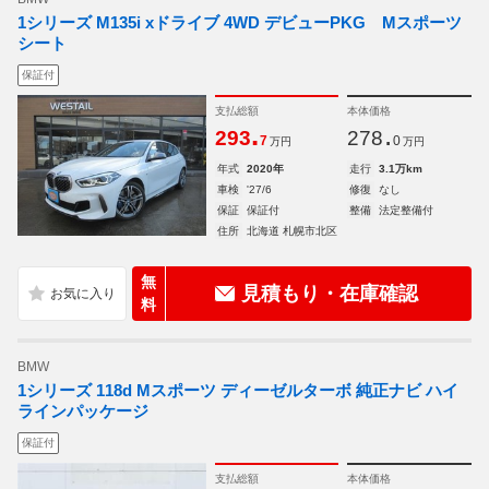
1シリーズ M135i xドライブ 4WD デビューPKG Mスポーツ
シート
保証付
支払総額
本体価格
.
.
293
278
7
0
万円
万円
年式
2020年
走行
3.1万km
車検
'27/6
修復
なし
保証
保証付
整備
法定整備付
住所
北海道 札幌市北区
無
見積もり・在庫確認
料
BMW
1シリーズ 118d Mスポーツ ディーゼルターボ 純正ナビ ハイ
ラインパッケージ
保証付
支払総額
本体価格