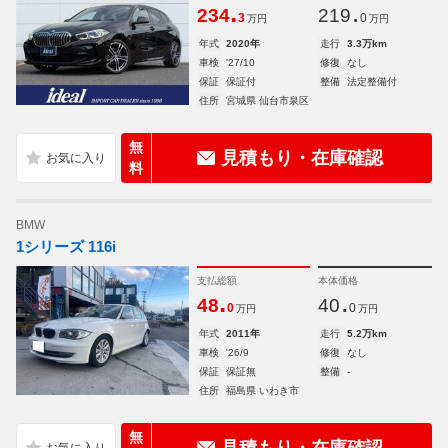
.
.
234
219
3
0
万円
万円
年式
2020年
走行
3.3万km
車検
'27/10
修復
なし
保証
保証付
整備
法定整備付
住所
宮城県 仙台市泉区
無
見積もり・在庫確認
料
BMW
1シリーズ 116i
支払総額
本体価格
.
.
48
40
0
0
万円
万円
年式
2011年
走行
5.2万km
車検
'26/9
修復
なし
保証
保証無
整備
-
住所
福島県 いわき市
無
見積もり・在庫確認