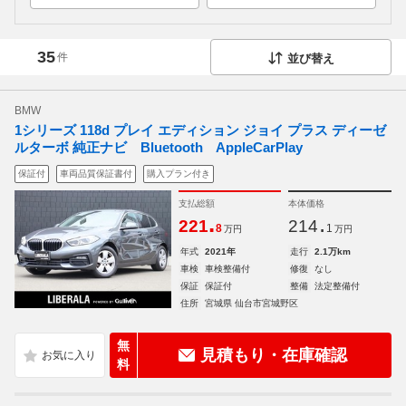
35
件
並び替え
BMW
1シリーズ 118d プレイ エディション ジョイ プラス ディーゼ
ルターボ 純正ナビ Bluetooth AppleCarPlay
保証付
車両品質保証書付
購入プラン付き
支払総額
本体価格
.
.
221
214
8
1
万円
万円
年式
2021年
走行
2.1万km
車検
車検整備付
修復
なし
保証
保証付
整備
法定整備付
住所
宮城県 仙台市宮城野区
無
見積もり・在庫確認
料