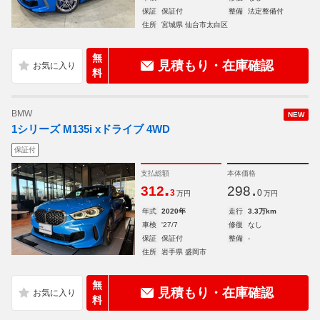
保証
保証付
整備
法定整備付
住所
宮城県 仙台市太白区
無
見積もり・在庫確認
料
BMW
NEW
1シリーズ M135i xドライブ 4WD
保証付
支払総額
本体価格
.
.
312
298
3
0
万円
万円
年式
2020年
走行
3.3万km
車検
'27/7
修復
なし
保証
保証付
整備
-
住所
岩手県 盛岡市
無
見積もり・在庫確認
料