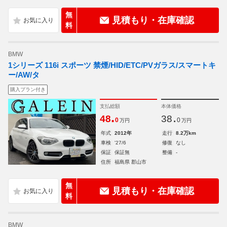
無
見積もり・在庫確認
料
BMW
1シリーズ 116i スポーツ 禁煙/HID/ETC/PVガラス/スマートキ
ー/AW/タ
購入プラン付き
支払総額
本体価格
.
.
48
38
0
0
万円
万円
年式
2012年
走行
8.2万km
車検
'27/6
修復
なし
保証
保証無
整備
-
住所
福島県 郡山市
無
見積もり・在庫確認
料
BMW