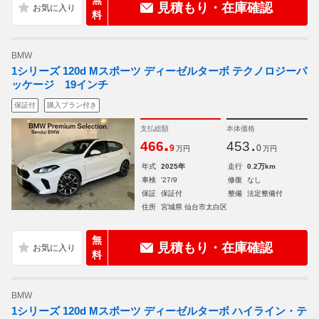
見積もり・在庫確認
料
BMW
1シリーズ 120d Mスポーツ ディーゼルターボ テクノロジーパ
ッケージ 19インチ
保証付
購入プラン付き
支払総額
本体価格
.
.
466
453
9
0
万円
万円
年式
2025年
走行
0.2万km
車検
'27/9
修復
なし
保証
保証付
整備
法定整備付
住所
宮城県 仙台市太白区
無
見積もり・在庫確認
料
BMW
1シリーズ 120d Mスポーツ ディーゼルターボ ハイライン・テ