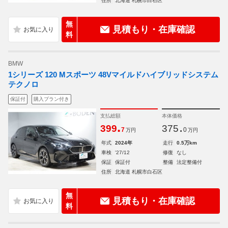
住所
北海道 札幌市白石区
無
見積もり・在庫確認
料
BMW
1シリーズ 120 Mスポーツ 48Vマイルドハイブリッドシステム
テクノロ
保証付
購入プラン付き
支払総額
本体価格
.
.
399
375
7
0
万円
万円
年式
2024年
走行
0.5万km
車検
'27/12
修復
なし
保証
保証付
整備
法定整備付
住所
北海道 札幌市白石区
無
見積もり・在庫確認
料