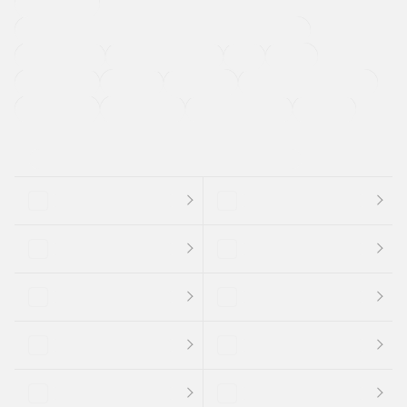
寒冷地仕様車
過給機設定モデル（ターボ・スーパーチャージャーなど)
ETC
CDプレーヤー
カーナビゲーション
禁煙車
法定整備付き
保証付き
エアバッグ
ディスチャージドランプ
支払総顔あり
クーポンあり
車両品質評価書付
新着車両