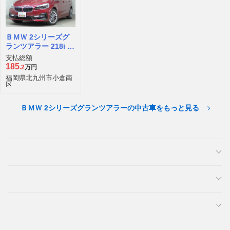
ＢＭＷ 2シリーズグ
ランツアラー 218i ラ
グジュアリー DCT
支払総額
185
.2
万円
福岡県北九州市小倉南
区
ＢＭＷ 2シリーズグランツアラーの中古車をもっと見る