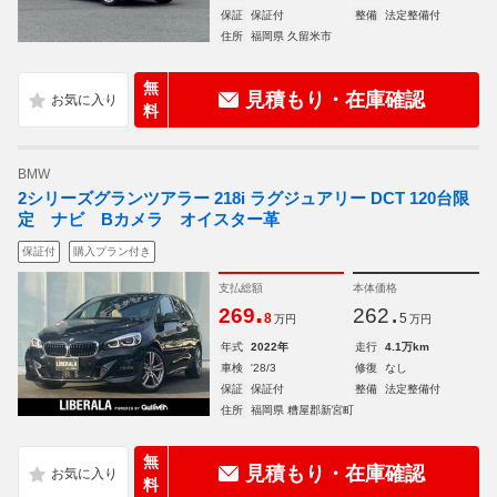
保証
保証付
整備
法定整備付
住所
福岡県 久留米市
無
見積もり・在庫確認
料
BMW
2シリーズグランツアラー 218i ラグジュアリー DCT 120台限
定 ナビ Bカメラ オイスター革
保証付
購入プラン付き
支払総額
本体価格
.
.
269
262
8
5
万円
万円
年式
2022年
走行
4.1万km
車検
'28/3
修復
なし
保証
保証付
整備
法定整備付
住所
福岡県 糟屋郡新宮町
無
見積もり・在庫確認
料