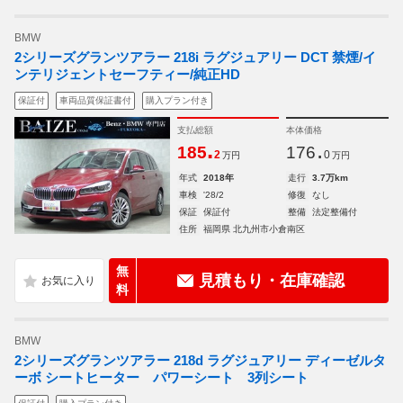
BMW
2シリーズグランツアラー 218i ラグジュアリー DCT 禁煙/イ
ンテリジェントセーフティー/純正HD
保証付
車両品質保証書付
購入プラン付き
支払総額
本体価格
.
.
185
176
2
0
万円
万円
年式
2018年
走行
3.7万km
車検
'28/2
修復
なし
保証
保証付
整備
法定整備付
住所
福岡県 北九州市小倉南区
無
見積もり・在庫確認
料
BMW
2シリーズグランツアラー 218d ラグジュアリー ディーゼルタ
ーボ シートヒーター パワーシート 3列シート