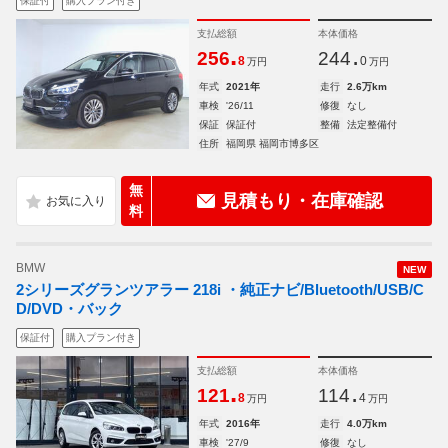
保証付
購入プラン付き
支払総額
本体価格
.
.
256
244
8
0
万円
万円
年式
2021年
走行
2.6万km
車検
'26/11
修復
なし
保証
保証付
整備
法定整備付
住所
福岡県 福岡市博多区
無
見積もり・在庫確認
料
BMW
NEW
2シリーズグランツアラー 218i ・純正ナビ/Bluetooth/USB/C
D/DVD・バック
保証付
購入プラン付き
支払総額
本体価格
.
.
121
114
8
4
万円
万円
年式
2016年
走行
4.0万km
車検
'27/9
修復
なし