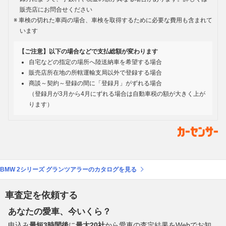
販売店にお問合せください
車検の切れた車両の場合、車検を取得するために必要な費用も含まれて
います
【ご注意】以下の場合などで支払総額が変わります
自宅などの指定の場所へ陸送納車を希望する場合
販売店所在地の所轄運輸支局以外で登録する場合
商談～契約～登録の間に「登録月」がずれる場合
（登録月が3月から4月にずれる場合は自動車税の額が大きく上が
ります）
BMW 2シリーズ グランツアラーのカタログを見る
車査定を依頼する
あなたの愛車、今いくら？
申込み
最短3時間後
に
最大20社
から愛車の査定結果をWebでお知