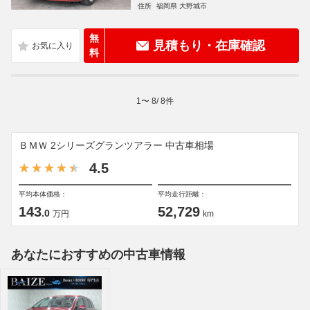
住所
福岡県 大野城市
無
見積もり・在庫確認
料
1
〜
8
/
8
件
ＢＭＷ 2シリーズグランツアラー 中古車相場
4.5
平均本体価格：
平均走行距離：
143
52,729
.0
万円
km
あなたにおすすめの中古車情報