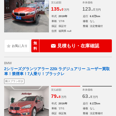
支払総額
本体価格
.
.
135
123
0
0
万円
万円
年式
2018年
走行
6.8万km
車検
'27/6
修復
なし
保証
保証付
整備
法定整備付
住所
福岡県 null
無
見積もり・在庫確認
料
BMW
2シリーズグランツアラー 220i ラグジュアリー ユーザー買取
車！禁煙車！7人乗り！ブラックレ
購入プラン付き
支払総額
本体価格
.
.
79
63
8
8
万円
万円
年式
2016年
走行
8.2万km
車検
'27/1
修復
なし
保証
保証無
整備
法定整備付