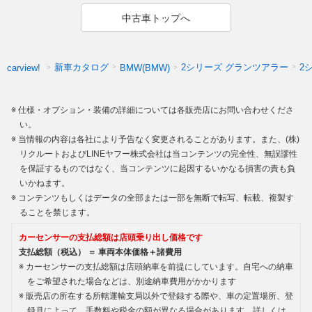
中古車トップへ
新車カタログ
2シリーズ グランツアラー
2
carview!
BMW(BMW)
仕様・オプション・装備の詳細については各販売店にお問い合わせくださ
い。
当情報の内容は各社により予告なく変更されることがあります。また、(株)
リクルートおよびLINEヤフー株式会社は当コンテンツの完全性、無誤謬性
を保証するものではなく、当コンテンツに起因するいかなる損害の責も負
いかねます。
コンテンツもしくはデータの全部または一部を無断で転写、転載、複製す
ることを禁じます。
カーセンサーの支払総額は店頭乗り出し価格です
支払総額（税込） ＝ 車両本体価格＋諸費用
カーセンサーの支払総額は店頭納車を前提にしています。自宅への納車
をご希望された場合などは、別途納車費用がかかります
販売店の所在する所轄運輸支局以外で登録する際や、車の定置場所、登
録月によって、手数料や税金の額が異なる場合があります。詳しくは