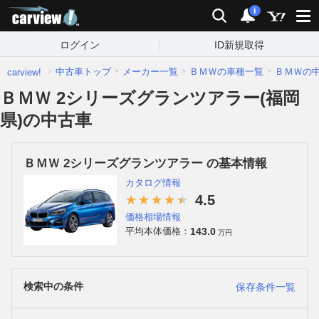
carview!
検索
通知
i
ログイン
ID新規取得
中古車トップ
メーカー一覧
ＢＭＷの車種一覧
ＢＭＷの
carview!
ＢＭＷ 2シリーズグランツアラー(福岡
県)の中古車
ＢＭＷ 2シリーズグランツアラー の基本情報
カタログ情報
4.5
価格相場情報
143.0
平均本体価格：
万円
検索中の条件
保存条件一覧