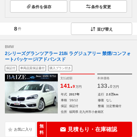
条件を保存
条件を変更
8
件
並び替え
BMW
2シリーズグランツアラー 218i ラグジュアリー 禁煙/コンフォ
ートパッケージ/アドバンスド
保証付
車両品質保証書付
購入プラン付き
支払総額
本体価格
.
.
141
133
9
0
万円
万円
年式
2017年
走行
2.0万km
車検
'26/12
修復
なし
保証
保証付
整備
法定整備付
住所
福岡県 北九州市小倉南区
無
見積もり・在庫確認
料