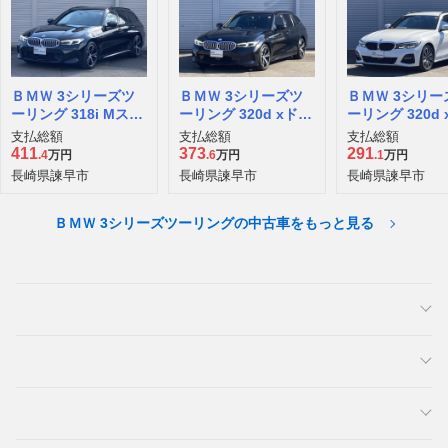
ＢＭＷ 3シリーズツ
ＢＭＷ 3シリーズツ
ＢＭＷ 3シリー
ーリング 318i Mスポ
ーリング 320d xドラ
ーリング 320d
ーツ
イブ Mスポーツ ディ
イブ Mスポーツ
支払総額
支払総額
支払総額
ーゼルターボ 4WD
ーゼルターボ 4
411
373
291
.4
万円
.6
万円
.1
万円
長崎県諫早市
長崎県諫早市
長崎県諫早市
ＢＭＷ 3シリーズツーリングの中古車をもっと見る