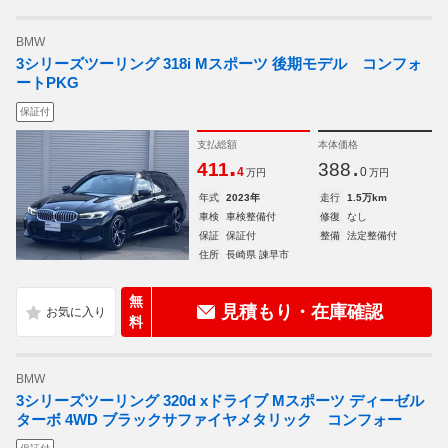
BMW
3シリーズツーリング 318i Mスポーツ 後期モデル コンフォ
ートPKG
保証付
支払総額
本体価格
.
.
411
388
4
0
万円
万円
年式
2023年
走行
1.5万km
車検
車検整備付
修復
なし
保証
保証付
整備
法定整備付
住所
長崎県 諫早市
無
見積もり・在庫確認
料
BMW
3シリーズツーリング 320d xドライブ Mスポーツ ディーゼル
ターボ 4WD ブラックサファイヤメタリック コンフォー