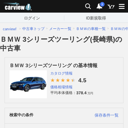
carview!
検索
通知
i
ログイン
ID新規取得
中古車トップ
メーカー一覧
ＢＭＷの車種一覧
ＢＭＷの
carview!
ＢＭＷ 3シリーズツーリング(長崎県)の
中古車
ＢＭＷ 3シリーズツーリング の基本情報
カタログ情報
4.5
価格相場情報
378.4
平均本体価格：
万円
検索中の条件
保存条件一覧