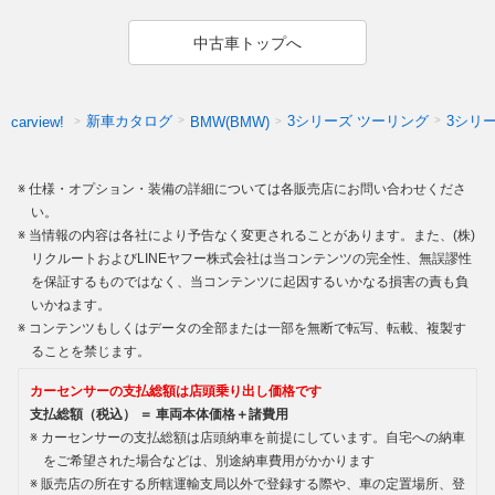
中古車トップへ
新車カタログ
3シリーズ ツーリング
3シリ
carview!
BMW(BMW)
仕様・オプション・装備の詳細については各販売店にお問い合わせくださ
い。
当情報の内容は各社により予告なく変更されることがあります。また、(株)
リクルートおよびLINEヤフー株式会社は当コンテンツの完全性、無誤謬性
を保証するものではなく、当コンテンツに起因するいかなる損害の責も負
いかねます。
コンテンツもしくはデータの全部または一部を無断で転写、転載、複製す
ることを禁じます。
カーセンサーの支払総額は店頭乗り出し価格です
支払総額（税込） ＝ 車両本体価格＋諸費用
カーセンサーの支払総額は店頭納車を前提にしています。自宅への納車
をご希望された場合などは、別途納車費用がかかります
販売店の所在する所轄運輸支局以外で登録する際や、車の定置場所、登