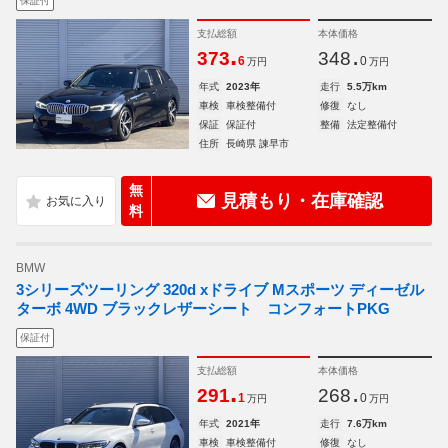
保証付
支払総額
本体価格
.
.
373
348
6
0
万円
万円
年式
2023年
走行
5.5万km
車検
車検整備付
修復
なし
保証
保証付
整備
法定整備付
住所
長崎県 諫早市
無
見積もり・在庫確認
料
BMW
3シリーズツーリング 320d xドライブ Mスポーツ ディーゼル
ターボ 4WD ブラックレザーシート コンフォートPKG
保証付
支払総額
本体価格
.
.
291
268
1
0
万円
万円
年式
2021年
走行
7.6万km
車検
車検整備付
修復
なし