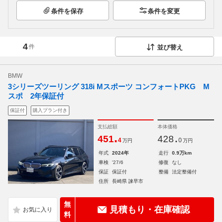
条件を保存
条件を変更
4
件
並び替え
BMW
3シリーズツーリング 318i Mスポーツ コンフォートPKG M
スポ 2年保証付
保証付
購入プラン付き
支払総額
本体価格
.
.
451
428
4
0
万円
万円
年式
2024年
走行
0.9万km
車検
'27/6
修復
なし
保証
保証付
整備
法定整備付
住所
長崎県 諫早市
無
見積もり・在庫確認
料