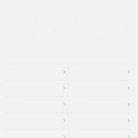
寒冷地仕様車
過給機設定モデル（ターボ・スーパーチャージャーなど)
ETC
CDプレーヤー
カーナビゲーション
禁煙車
法定整備付き
保証付き
エアバッグ
ディスチャージドランプ
支払総顔あり
クーポンあり
車両品質評価書付
新着車両