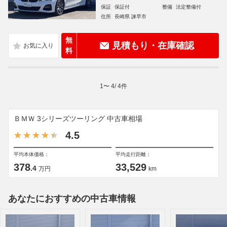
保証
保証付
整備
法定整備付
住所
長崎県 諫早市
無
見積もり・在庫確認
料
1
〜
4
/
4
件
ＢＭＷ 3シリーズツーリング 中古車相場
4.5
平均本体価格：
平均走行距離：
378
33,529
.4
万円
km
あなたにおすすめの中古車情報