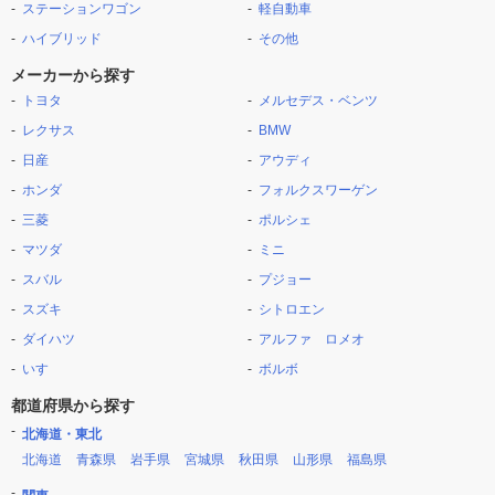
ステーションワゴン
軽自動車
ハイブリッド
その他
メーカーから探す
トヨタ
メルセデス・ベンツ
レクサス
BMW
日産
アウディ
ホンダ
フォルクスワーゲン
三菱
ポルシェ
マツダ
ミニ
スバル
プジョー
スズキ
シトロエン
ダイハツ
アルファ ロメオ
いすゞ
ボルボ
都道府県から探す
北海道・東北
北海道
青森県
岩手県
宮城県
秋田県
山形県
福島県