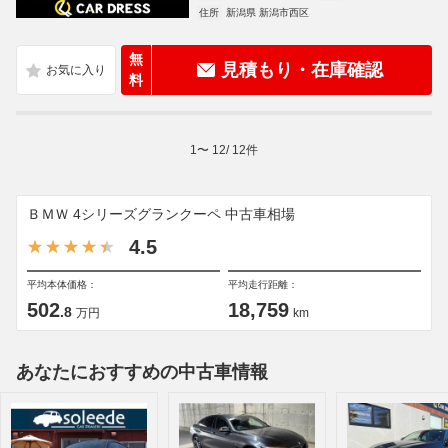
住所
新潟県 新潟市西区
無
見積もり・在庫確認
料
1
〜
12
/
12
件
ＢＭＷ 4シリーズグランクーペ 中古車相場
4.5
平均本体価格：
平均走行距離：
502
18,759
.8
万円
km
あなたにおすすめの中古車情報