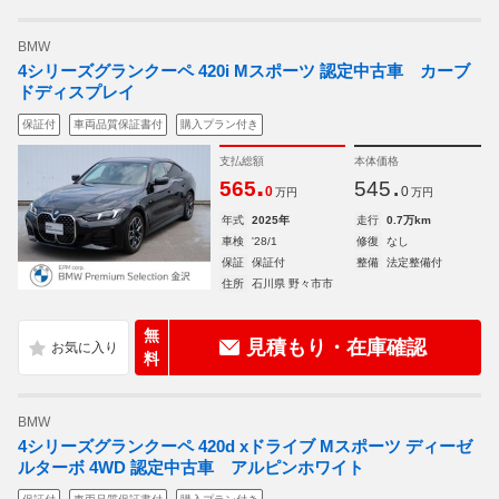
BMW
4シリーズグランクーペ 420i Mスポーツ 認定中古車 カーブ
ドディスプレイ
保証付
車両品質保証書付
購入プラン付き
支払総額
本体価格
.
.
565
545
0
0
万円
万円
年式
2025年
走行
0.7万km
車検
'28/1
修復
なし
保証
保証付
整備
法定整備付
住所
石川県 野々市市
無
見積もり・在庫確認
料
BMW
4シリーズグランクーペ 420d xドライブ Mスポーツ ディーゼ
ルターボ 4WD 認定中古車 アルピンホワイト