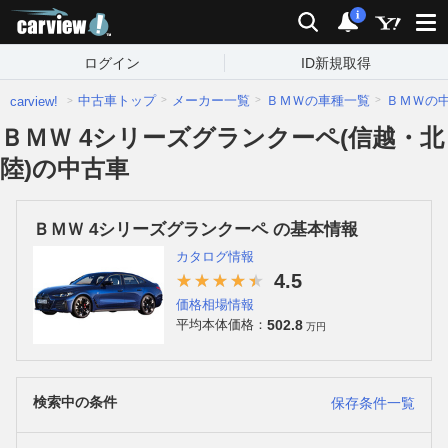
carview!
検索
通知
i
ログイン
ID新規取得
中古車トップ
メーカー一覧
ＢＭＷの車種一覧
ＢＭＷの
carview!
ＢＭＷ 4シリーズグランクーペ(信越・北
陸)の中古車
ＢＭＷ 4シリーズグランクーペ の基本情報
カタログ情報
4.5
価格相場情報
502.8
平均本体価格：
万円
検索中の条件
保存条件一覧