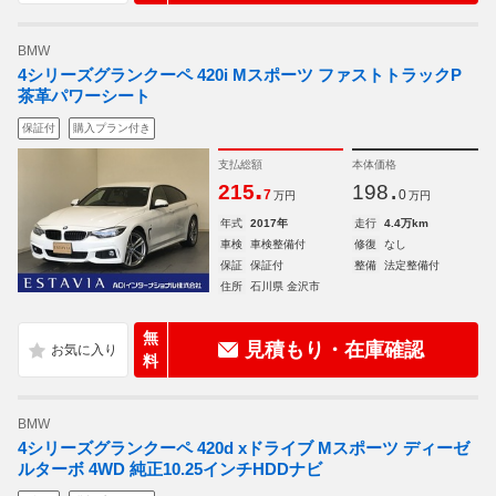
BMW
4シリーズグランクーペ 420i Mスポーツ ファストトラックP
茶革パワーシート
保証付
購入プラン付き
支払総額
本体価格
.
.
215
198
7
0
万円
万円
年式
2017年
走行
4.4万km
車検
車検整備付
修復
なし
保証
保証付
整備
法定整備付
住所
石川県 金沢市
無
見積もり・在庫確認
料
BMW
4シリーズグランクーペ 420d xドライブ Mスポーツ ディーゼ
ルターボ 4WD 純正10.25インチHDDナビ