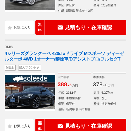
保証
保証付
整備
法定整備付
住所
新潟県 新潟市中央区
無
見積もり・在庫確認
料
BMW
4シリーズグランクーペ 420d xドライブ Mスポーツ ディーゼ
ルターボ 4WD 1オーナー/禁煙車/Dアシストプロ/フルセグT
保証付
購入プラン付き
支払総額
本体価格
.
.
388
378
6
0
万円
万円
年式
2022年
走行
5.2万km
車検
車検整備付
修復
なし
保証
保証付
整備
法定整備付
住所
新潟県 新潟市西区
無
見積もり・在庫確認
料