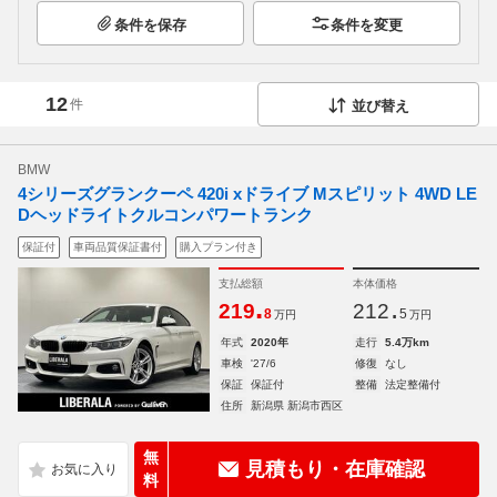
条件を保存
条件を変更
12
件
並び替え
BMW
4シリーズグランクーペ 420i xドライブ Mスピリット 4WD LE
Dヘッドライトクルコンパワートランク
保証付
車両品質保証書付
購入プラン付き
支払総額
本体価格
.
.
219
212
8
5
万円
万円
年式
2020年
走行
5.4万km
車検
'27/6
修復
なし
保証
保証付
整備
法定整備付
住所
新潟県 新潟市西区
無
見積もり・在庫確認
料