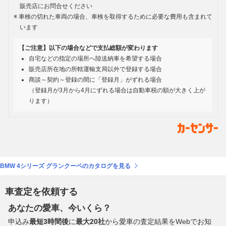
販売店にお問合せください
車検の切れた車両の場合、車検を取得するために必要な費用も含まれて
います
【ご注意】以下の場合などで支払総額が変わります
自宅などの指定の場所へ陸送納車を希望する場合
販売店所在地の所轄運輸支局以外で登録する場合
商談～契約～登録の間に「登録月」がずれる場合
（登録月が3月から4月にずれる場合は自動車税の額が大きく上が
ります）
BMW 4シリーズ グランクーペのカタログを見る
車査定を依頼する
あなたの愛車、今いくら？
申込み
最短3時間後
に
最大20社
から愛車の査定結果をWebでお知