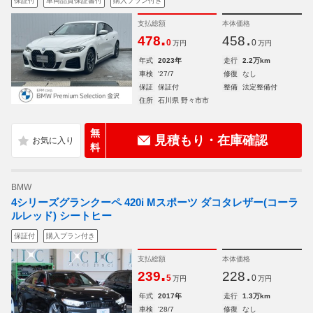
保証付
車両品質保証書付
購入プラン付き
支払総額
本体価格
.
.
478
458
0
0
万円
万円
年式
2023年
走行
2.2万km
車検
'27/7
修復
なし
保証
保証付
整備
法定整備付
住所
石川県 野々市市
無
見積もり・在庫確認
料
BMW
4シリーズグランクーペ 420i Mスポーツ ダコタレザー(コーラ
ルレッド) シートヒー
保証付
購入プラン付き
支払総額
本体価格
.
.
239
228
5
0
万円
万円
年式
2017年
走行
1.3万km
車検
'28/7
修復
なし