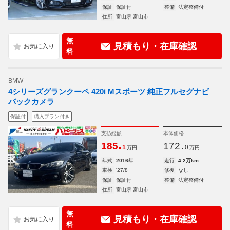
保証
保証付
整備
法定整備付
住所
富山県 富山市
無
見積もり・在庫確認
料
BMW
4シリーズグランクーペ 420i Mスポーツ 純正フルセグナビ
バックカメラ
保証付
購入プラン付き
支払総額
本体価格
.
.
185
172
1
0
万円
万円
年式
2016年
走行
4.2万km
車検
'27/8
修復
なし
保証
保証付
整備
法定整備付
住所
富山県 富山市
無
見積もり・在庫確認
料