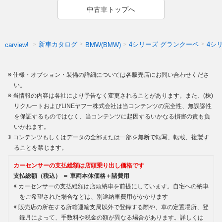
中古車トップへ
新車カタログ
4シリーズ グランクーペ
4シ
carview!
BMW(BMW)
仕様・オプション・装備の詳細については各販売店にお問い合わせくださ
い。
当情報の内容は各社により予告なく変更されることがあります。また、(株)
リクルートおよびLINEヤフー株式会社は当コンテンツの完全性、無誤謬性
を保証するものではなく、当コンテンツに起因するいかなる損害の責も負
いかねます。
コンテンツもしくはデータの全部または一部を無断で転写、転載、複製す
ることを禁じます。
カーセンサーの支払総額は店頭乗り出し価格です
支払総額（税込） ＝ 車両本体価格＋諸費用
カーセンサーの支払総額は店頭納車を前提にしています。自宅への納車
をご希望された場合などは、別途納車費用がかかります
販売店の所在する所轄運輸支局以外で登録する際や、車の定置場所、登
録月によって、手数料や税金の額が異なる場合があります。詳しくは