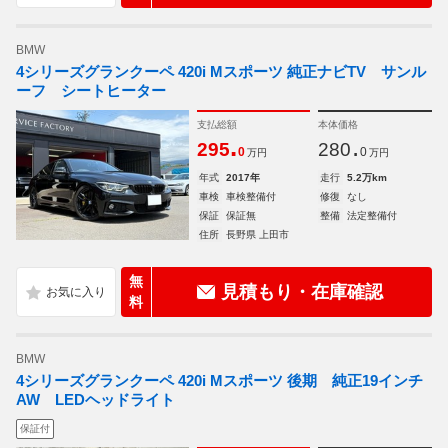
BMW
4シリーズグランクーペ 420i Mスポーツ 純正ナビTV サンル
ーフ シートヒーター
支払総額
本体価格
.
.
295
280
0
0
万円
万円
年式
2017年
走行
5.2万km
車検
車検整備付
修復
なし
保証
保証無
整備
法定整備付
住所
長野県 上田市
無
見積もり・在庫確認
料
BMW
4シリーズグランクーペ 420i Mスポーツ 後期 純正19インチ
AW LEDヘッドライト
保証付