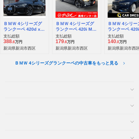
ＢＭＷ 4シリーズグ
ＢＭＷ 4シリーズグ
ＢＭＷ 4シリー
ランクーペ 420d xド
ランクーペ 420i Mス
ランクーペ 420
ライブ Mスポーツ デ
ポーツ
ジュアリー
支払総額
支払総額
支払総額
ィーゼルターボ 4WD
388
179
140
.6
万円
.6
万円
.0
万円
新潟県新潟市西区
新潟県新潟市西区
新潟県新潟市西
ＢＭＷ 4シリーズグランクーペの中古車をもっと見る