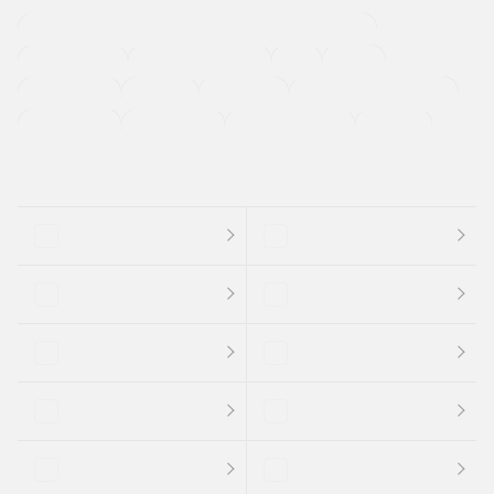
過給機設定モデル（ターボ・スーパーチャージャーなど)
ETC
CDプレーヤー
カーナビゲーション
禁煙車
法定整備付き
保証付き
エアバッグ
ディスチャージドランプ
支払総顔あり
クーポンあり
車両品質評価書付
新着車両