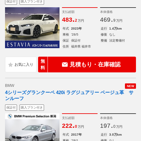
保証付
購入プラン付き
支払総額
本体価格
.
.
483
469
2
9
万円
万円
年式
2023年
走行
1.4万km
車検
'28/5
修復
なし
保証
保証付
整備
法定整備付
住所
福井県 福井市
無
見積もり・在庫確認
料
BMW
NEW
4シリーズグランクーペ 420i ラグジュアリー ベージュ革 サ
ンルーフ
保証付
購入プラン付き
支払総額
本体価格
.
.
222
197
0
0
万円
万円
年式
2017年
走行
3.0万km
車検
'28/1
修復
なし