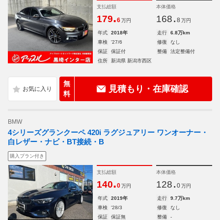
支払総額
本体価格
.
.
179
168
6
8
万円
万円
年式
2018年
走行
6.8万km
車検
'27/6
修復
なし
保証
保証付
整備
法定整備付
住所
新潟県 新潟市西区
無
見積もり・在庫確認
料
BMW
4シリーズグランクーペ 420i ラグジュアリー ワンオーナー・
白レザー・ナビ・BT接続・B
購入プラン付き
支払総額
本体価格
.
.
140
128
0
0
万円
万円
年式
2019年
走行
9.7万km
車検
'28/3
修復
なし
保証
保証無
整備
-