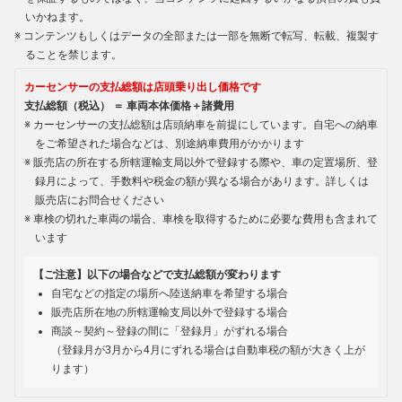
いかねます。
コンテンツもしくはデータの全部または一部を無断で転写、転載、複製す
ることを禁じます。
カーセンサーの支払総額は店頭乗り出し価格です
支払総額（税込） ＝ 車両本体価格＋諸費用
カーセンサーの支払総額は店頭納車を前提にしています。自宅への納車
をご希望された場合などは、別途納車費用がかかります
販売店の所在する所轄運輸支局以外で登録する際や、車の定置場所、登
録月によって、手数料や税金の額が異なる場合があります。詳しくは
販売店にお問合せください
車検の切れた車両の場合、車検を取得するために必要な費用も含まれて
います
【ご注意】以下の場合などで支払総額が変わります
自宅などの指定の場所へ陸送納車を希望する場合
販売店所在地の所轄運輸支局以外で登録する場合
商談～契約～登録の間に「登録月」がずれる場合
（登録月が3月から4月にずれる場合は自動車税の額が大きく上が
ります）