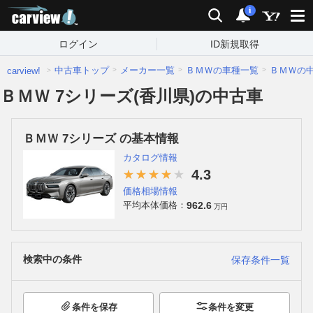
carview!
検索
通知
i
ログイン
ID新規取得
中古車トップ
メーカー一覧
ＢＭＷの車種一覧
ＢＭＷの
carview!
ＢＭＷ 7シリーズ(香川県)の中古車
ＢＭＷ 7シリーズ の基本情報
カタログ情報
4.3
価格相場情報
962.6
平均本体価格：
万円
検索中の条件
保存条件一覧
条件を保存
条件を変更