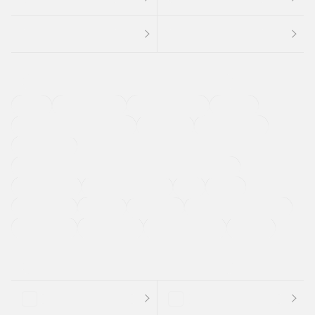
４ＷＤ
定期点検記録簿
ワンオーナーカー
福祉車両
メーカー系販売店取り扱い車
修復歴無し
アルミホイール
寒冷地仕様車
過給機設定モデル（ターボ・スーパーチャージャーなど)
ETC
CDプレーヤー
カーナビゲーション
禁煙車
法定整備付き
保証付き
エアバッグ
ディスチャージドランプ
支払総顔あり
クーポンあり
車両品質評価書付
新着車両