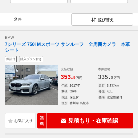
2
件
並び替え
BMW
7シリーズ 750i Mスポーツ サンルーフ 全周囲カメラ 本革
シート
保証付
購入プラン付き
支払総額
本体価格
.
.
353
335
9
0
万円
万円
年式
2017年
走行
3.7万km
車検
'26/9
修復
なし
保証
保証付
整備
法定整備付
住所
香川県 高松市
無
見積もり・在庫確認
料