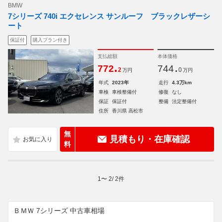
BMW
7シリーズ 740i エクセレンス サンルーフ ブラックレザーシ
ート
保証付
購入プラン付き
支払総額
本体価格
.
.
772
744
2
0
万円
万円
年式
2023年
走行
4.3万km
車検
車検整備付
修復
なし
保証
保証付
整備
法定整備付
住所
香川県 高松市
無
見積もり・在庫確認
料
1
〜
2
/
2
件
ＢＭＷ 7シリーズ 中古車相場