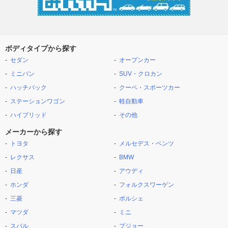
ボディタイプから探す
セダン
オープンカー
ミニバン
SUV・クロカン
ハッチバック
クーペ・スポーツカー
ステーションワゴン
軽自動車
ハイブリッド
その他
メーカーから探す
トヨタ
メルセデス・ベンツ
レクサス
BMW
日産
アウディ
ホンダ
フォルクスワーゲン
三菱
ポルシェ
マツダ
ミニ
スバル
プジョー