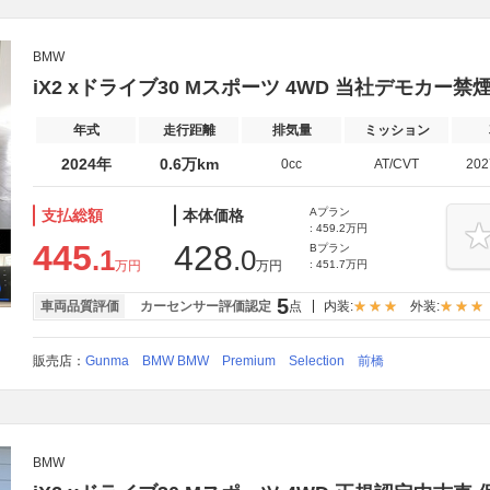
BMW
iX2 xドライブ30 Mスポーツ 4WD 当社デモカ
年式
走行距離
排気量
ミッション
2024年
0.6万km
0cc
AT/CVT
20
Aプラン
支払総額
本体価格
: 459.2万円
445
428
Bプラン
.1
.0
万円
万円
: 451.7万円
5
車両品質評価
カーセンサー評価認定
点
内装:
外装:
販売店：
Gunma BMW BMW Premium Selection 前橋
BMW