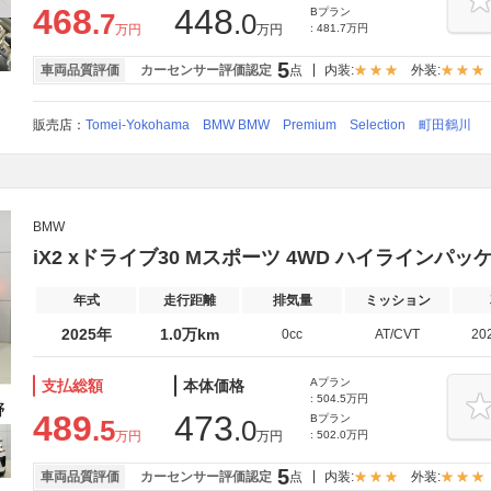
468
448
Bプラン
.7
.0
万円
万円
: 481.7万円
5
車両品質評価
カーセンサー評価認定
点
内装:
外装:
販売店：
Tomei-Yokohama BMW BMW Premium Selection 町田鶴川
BMW
iX2 xドライブ30 Mスポーツ 4WD ハイライン
年式
走行距離
排気量
ミッション
2025年
1.0万km
0cc
AT/CVT
20
Aプラン
支払総額
本体価格
: 504.5万円
489
473
Bプラン
.5
.0
万円
万円
: 502.0万円
5
車両品質評価
カーセンサー評価認定
点
内装:
外装: