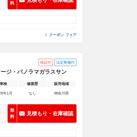
見積もり・在庫確認
料
クーポン
フェア
保証付
法定整備付
パッケージ・パノラマガラスサン
車検
修復歴
販売地域
28年1月
なし
神奈川県
無
見積もり・在庫確認
料