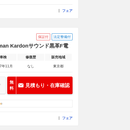
フェア
保証付
法定整備付
man Kardonサウンド黒革F電
車検
修復歴
販売地域
27年11月
なし
東京都
無
見積もり・在庫確認
料
フェア