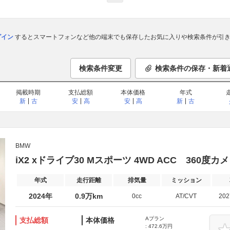
ログイン
するとスマートフォンなど他の端末でも保存したお気に入りや検索条件が引き
検索条件変更
検索条件の保存・新着
掲載時期
支払総額
本体価格
年式
新
古
安
高
安
高
新
古
BMW
iX2 xドライブ30 Mスポーツ 4WD ACC 360
年式
走行距離
排気量
ミッション
2024年
0.9万km
0cc
AT/CVT
20
Aプラン
支払総額
本体価格
: 472.6万円