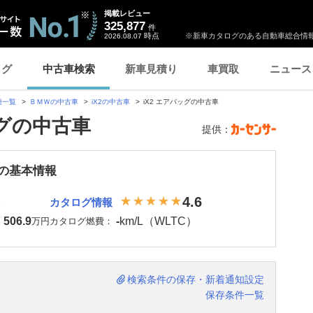
掲載レビュー
325,877
件
時点
※新車カタログのある自動車総合情報
2026.08.07
ログ
中古車検索
新車見積り
車買取
ニュース
種一覧
ＢＭＷの中古車
iX2の中古車
iX2 エアバッグの中古車
ッグの中古車
提供：
2 の基本情報
4.6
カタログ情報
506.9
-
km/L（WLTC）
：
万円
カタログ燃費：
検索条件の保存・新着通知設定
保存条件一覧