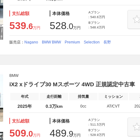
Aプラン
支払総額
本体価格
: 540.6万円
539
528
Bプラン
.6
.0
万円
万円
: 548.4万円
販売店：
Nagano BMW BMW Premium Selection 長野
BMW
iX2 xドライブ30 Mスポーツ 4WD 正規認定中古
年式
走行距離
排気量
ミッション
2025年
0.3万km
0cc
AT/CVT
20
Aプラン
支払総額
本体価格
: 511.5万円
509
489
Bプラン
.0
.9
万円
万円
: 528.9万円