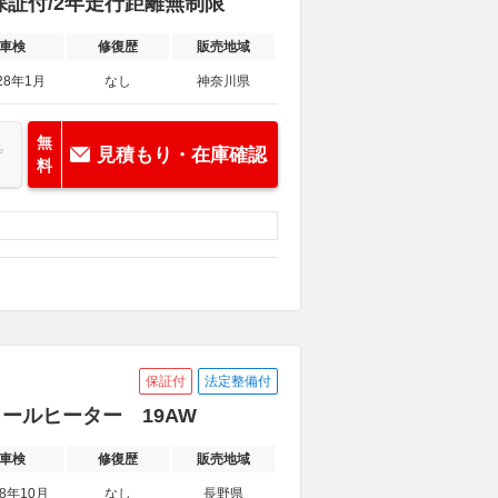
車 保証付/2年走行距離無制限
車検
修復歴
販売地域
28年1月
なし
神奈川県
無
見積もり・在庫確認
料
保証付
法定整備付
ホイールヒーター 19AW
車検
修復歴
販売地域
28年10月
なし
長野県