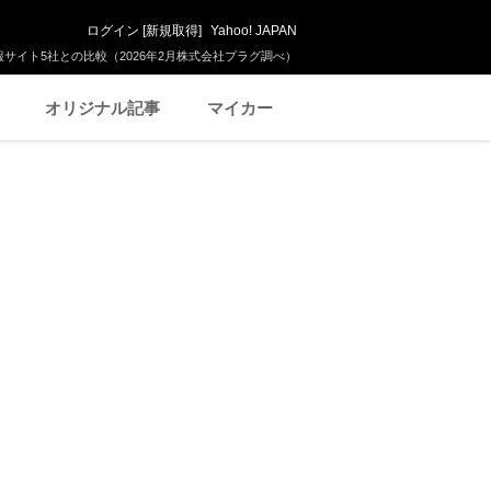
ログイン
[
新規取得
]
Yahoo! JAPAN
サイト5社との比較（2026年2月株式会社プラグ調べ）
オリジナル記事
マイカー