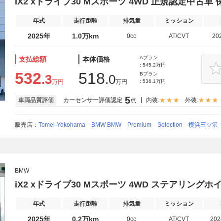
iX2 xドライブ30 Mスポーツ 4WD 正規認定中古
年式
走行距離
排気量
ミッション
2025年
1.0万km
0cc
AT/CVT
20
Aプラン
支払総額
本体価格
: 545.2万円
532
518
Bプラン
.3
.0
万円
万円
: 536.1万円
5
車両品質評価
カーセンサー評価認定
点
内装:
外装:
販売店：
Tomei-Yokohama BMW BMW Premium Selection 横浜三ツ沢
BMW
iX2 xドライブ30 Mスポーツ 4WD ステアリング
年式
走行距離
排気量
ミッション
2025年
0.2万km
0cc
AT/CVT
20