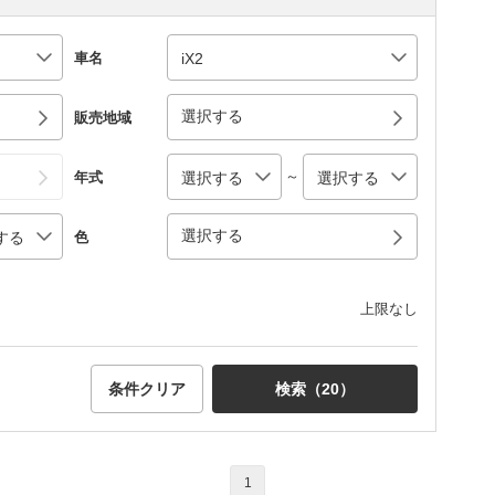
車名
選択する
販売地域
～
年式
選択する
色
上限なし
条件クリア
検索（
20
）
1