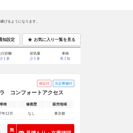
継げるようになります。
通知設定
お気に入り一覧を見る
走行距離
排気量
車検
少
多
少
多
長
短
保証付
法定整備付
度カメラ コンフォートアクセス
車検
修復歴
販売地域
27年12月
なし
東京都
無