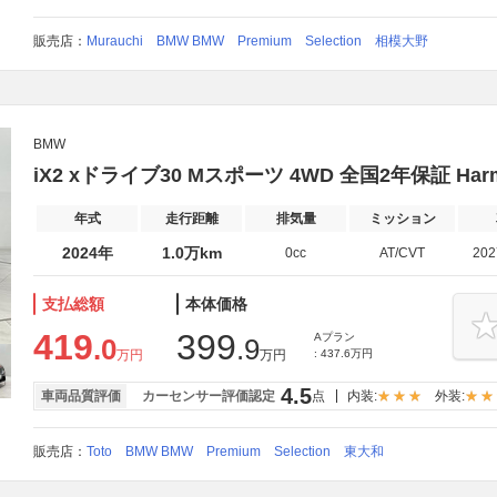
販売店：
Murauchi BMW BMW Premium Selection 相模大野
BMW
iX2 xドライブ30 Mスポーツ 4WD 全国2年保証 Har
年式
走行距離
排気量
ミッション
2024年
1.0万km
0cc
AT/CVT
20
支払総額
本体価格
419
399
Aプラン
.0
.9
万円
万円
: 437.6万円
4.5
車両品質評価
カーセンサー評価認定
点
内装:
外装:
販売店：
Toto BMW BMW Premium Selection 東大和