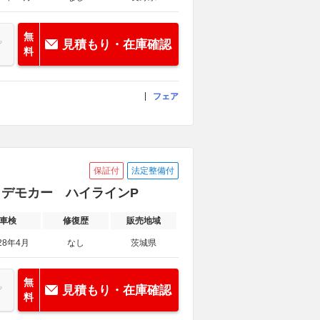
無
見積もり・在庫確認
料
フェア
保証付
法定整備付
車 デモカー ハイラインP
車検
修復歴
販売地域
28年4月
なし
茨城県
無
見積もり・在庫確認
料