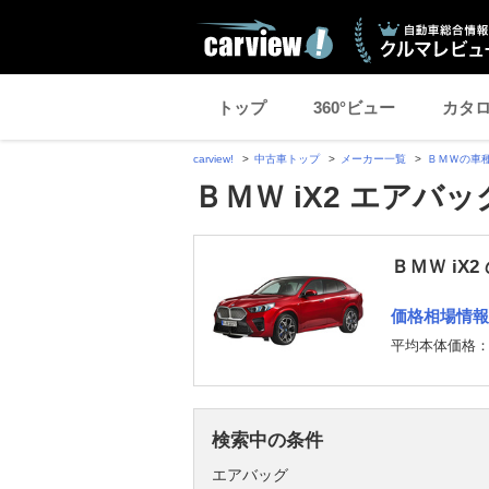
トップ
360°ビュー
カタ
carview!
中古車トップ
メーカー一覧
ＢＭＷの車
ＢＭＷ iX2 エアバ
ＢＭＷ iX
価格相場情報
平均本体価格
検索中の条件
エアバッグ