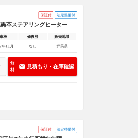
保証付
法定整備付
ー禁煙黒革ステアリングヒーター
車検
修復歴
販売地域
27年11月
なし
群馬県
無
見積もり・在庫確認
料
保証付
法定整備付