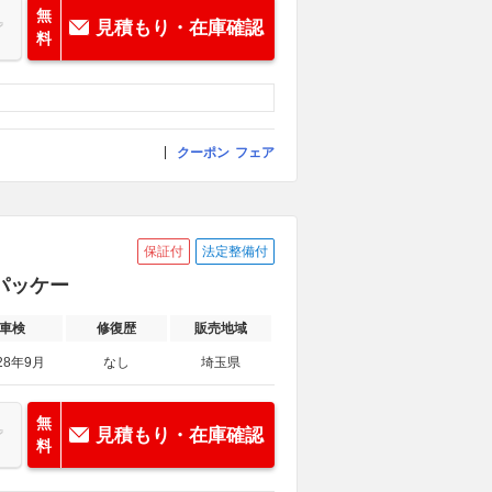
無
見積もり・在庫確認
料
クーポン
フェア
保証付
法定整備付
トパッケー
車検
修復歴
販売地域
28年9月
なし
埼玉県
無
見積もり・在庫確認
料