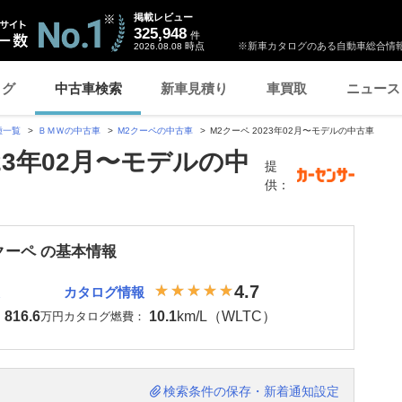
掲載レビュー
325,948
件
時点
※新車カタログのある自動車総合情報
2026.08.08
ログ
中古車検索
新車見積り
車買取
ニュース
種一覧
ＢＭＷの中古車
M2クーペの中古車
M2クーペ 2023年02月〜モデルの中古車
023年02月〜モデルの中
提
供：
クーペ の基本情報
4.7
カタログ情報
816.6
10.1
km/L（WLTC）
：
万円
カタログ燃費：
検索条件の保存・新着通知設定