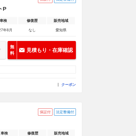
トP
車検
修復歴
販売地域
27年8月
なし
愛知県
無
見積もり・在庫確認
料
クーポン
保証付
法定整備付
車検
修復歴
販売地域