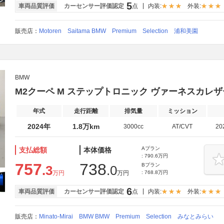
5
車両品質評価
カーセンサー評価認定
点
内装:
外装:
販売店：
Motoren Saitama BMW Premium Selection 浦和美園
BMW
M2クーペ M ステップトロニック ヴァーネスカレ
年式
走行距離
排気量
ミッション
2024年
1.8万km
3000cc
AT/CVT
20
Aプラン
支払総額
本体価格
: 790.6万円
757
738
Bプラン
.3
.0
万円
万円
: 768.8万円
6
車両品質評価
カーセンサー評価認定
点
内装:
外装:
販売店：
Minato-Mirai BMW BMW Premium Selection みなとみらい