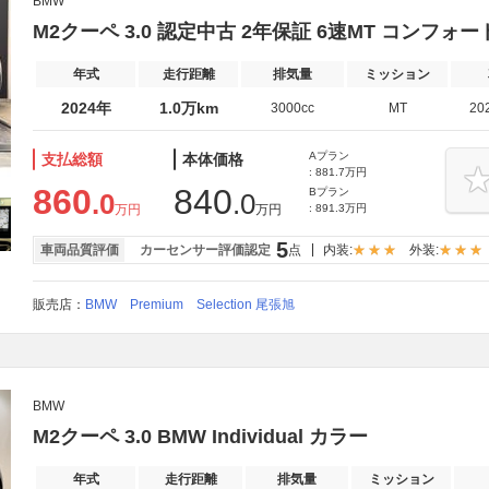
BMW
M2クーペ 3.0 認定中古 2年保証 6速MT コンフォー
年式
走行距離
排気量
ミッション
2024年
1.0万km
3000cc
MT
20
Aプラン
支払総額
本体価格
: 881.7万円
860
840
Bプラン
.0
.0
万円
万円
: 891.3万円
5
車両品質評価
カーセンサー評価認定
点
内装:
外装:
販売店：
BMW Premium Selection 尾張旭
BMW
M2クーペ 3.0 BMW Individual カラー
年式
走行距離
排気量
ミッション