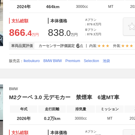
2024年
464km
3000cc
MT
2
Aプラン
支払総額
本体価格
: 879.6万円
866
838
Bプラン
.4
.0
万円
万円
: 879.3万円
6
車両品質評価
カーセンサー評価認定
点
内装:
外装:
販売店：
Ikebukuro BMW BMW Premium Selection 池袋
BMW
M2クーペ 3.0 元デモカー 禁煙車 6速MT車
年式
走行距離
排気量
ミッション
2026年
0.2万km
3000cc
MT
20
Aプラン
支払総額
本体価格