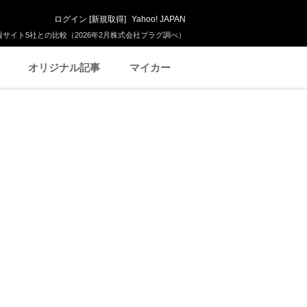
ログイン
[
新規取得
]
Yahoo! JAPAN
サイト5社との比較（2026年2月株式会社プラグ調べ）
オリジナル記事
マイカー