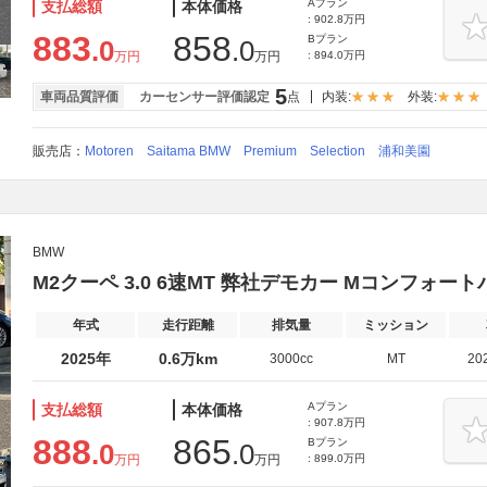
Aプラン
支払総額
本体価格
: 902.8万円
883
858
Bプラン
.0
.0
万円
万円
: 894.0万円
5
車両品質評価
カーセンサー評価認定
点
内装:
外装:
販売店：
Motoren Saitama BMW Premium Selection 浦和美園
BMW
M2クーペ 3.0 6速MT 弊社デモカー Mコンフォー
年式
走行距離
排気量
ミッション
2025年
0.6万km
3000cc
MT
20
Aプラン
支払総額
本体価格
: 907.8万円
888
865
Bプラン
.0
.0
万円
万円
: 899.0万円