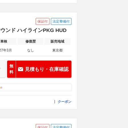
保証付
法定整備付
nサウンド ハイラインPKG HUD
車検
修復歴
販売地域
27年3月
なし
東京都
無
見積もり・在庫確認
料
クーポン
保証付
法定整備付