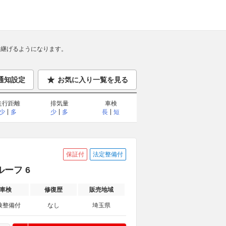
継げるようになります。
通知設定
お気に入り一覧を見る
走行距離
排気量
車検
少
多
少
多
長
短
保証付
法定整備付
ルーフ 6
車検
修復歴
販売地域
検整備付
なし
埼玉県