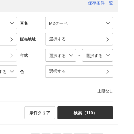
保存条件一覧
車名
選択する
販売地域
～
年式
選択する
色
上限なし
条件クリア
検索（
110
）