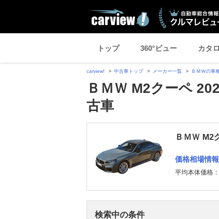
トップ
360°ビュー
カタ
carview!
中古車トップ
メーカー一覧
ＢＭＷの車
ＢＭＷ M2クーペ 2
古車
ＢＭＷ M2
価格相場情報
平均本体価格
検索中の条件