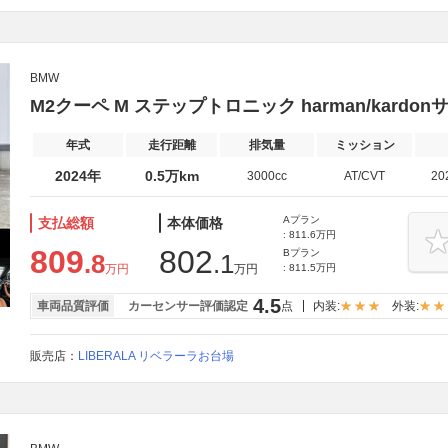
BMW
M2クーペ M ステップトロニック harman/kardo
年式
走行距離
排気量
ミッション
2024年
0.5万km
3000cc
AT/CVT
20
Aプラン
支払総額
本体価格
: 811.6万円
809
802
Bプラン
.8
.1
万円
万円
: 811.5万円
4.5
車両品質評価
カーセンサー評価認定
点
内装:
外装:
販売店：
LIBERALA リベラーラお台場