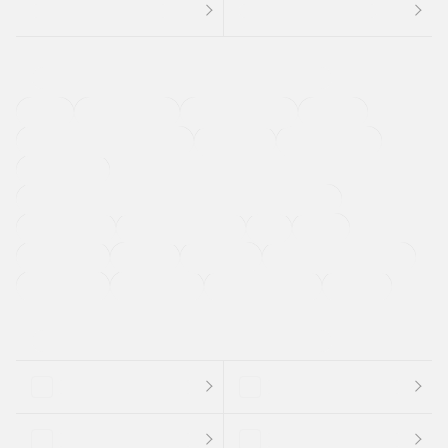
４ＷＤ
定期点検記録簿
ワンオーナーカー
福祉車両
メーカー系販売店取り扱い車
修復歴無し
アルミホイール
寒冷地仕様車
過給機設定モデル（ターボ・スーパーチャージャーなど)
ETC
CDプレーヤー
カーナビゲーション
禁煙車
法定整備付き
保証付き
エアバッグ
ディスチャージドランプ
支払総顔あり
クーポンあり
車両品質評価書付
新着車両