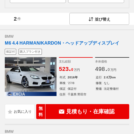
2
件
並び替え
BMW
M6 4.4 HARMAN/KARDON・ヘッドアップディスプレイ
保証付
購入プラン付き
支払総額
本体価格
.
.
523
498
0
0
万円
万円
年式
2016年
走行
2.0万km
車検
'27/8
修復
なし
保証
保証付
整備
法定整備付
住所
千葉県 野田市
無
見積もり・在庫確認
料
BMW