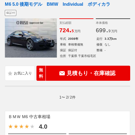
M6 5.0 後期モデル BMW Individual ボディカラ
保証付
支払総額
本体価格
.
.
724
699
5
9
万円
万円
年式
2008年
走行
3.3万km
車検
車検整備無
修復
なし
保証
保証付
整備
-
住所
千葉県 千葉市稲毛区
無
見積もり・在庫確認
料
1
〜
2
/
2
件
ＢＭＷ M6 中古車相場
4.0