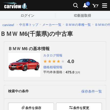
carview!
検索
通知
i
ログイン
ID新規取得
中古車トップ
メーカー一覧
ＢＭＷの車種一覧
ＢＭＷの
carview!
ＢＭＷ M6(千葉県)の中古車
ＢＭＷ M6 の基本情報
カタログ情報
4.0
価格相場情報
475.0
平均本体価格：
万円
検索中の条件
保存条件一覧
条件を保存
条件を変更