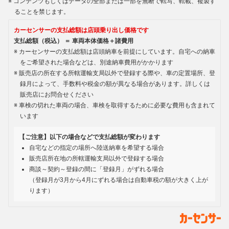
コンテンツもしくはデータの全部または一部を無断で転写、転載、複製す
ることを禁じます。
カーセンサーの支払総額は店頭乗り出し価格です
支払総額（税込） ＝ 車両本体価格＋諸費用
カーセンサーの支払総額は店頭納車を前提にしています。自宅への納車
をご希望された場合などは、別途納車費用がかかります
販売店の所在する所轄運輸支局以外で登録する際や、車の定置場所、登
録月によって、手数料や税金の額が異なる場合があります。詳しくは
販売店にお問合せください
車検の切れた車両の場合、車検を取得するために必要な費用も含まれて
います
【ご注意】以下の場合などで支払総額が変わります
自宅などの指定の場所へ陸送納車を希望する場合
販売店所在地の所轄運輸支局以外で登録する場合
商談～契約～登録の間に「登録月」がずれる場合
（登録月が3月から4月にずれる場合は自動車税の額が大きく上が
ります）