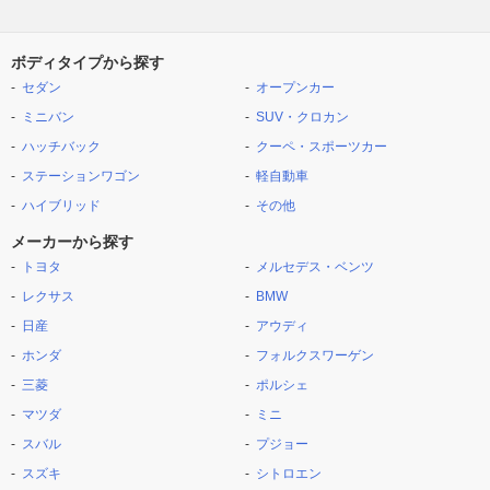
ボディタイプから探す
セダン
オープンカー
ミニバン
SUV・クロカン
ハッチバック
クーペ・スポーツカー
ステーションワゴン
軽自動車
ハイブリッド
その他
メーカーから探す
トヨタ
メルセデス・ベンツ
レクサス
BMW
日産
アウディ
ホンダ
フォルクスワーゲン
三菱
ポルシェ
マツダ
ミニ
スバル
プジョー
スズキ
シトロエン