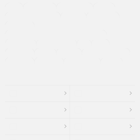
４ＷＤ
定期点検記録簿
ワンオーナーカー
福祉車両
メーカー系販売店取り扱い車
修復歴無し
アルミホイール
寒冷地仕様車
過給機設定モデル（ターボ・スーパーチャージャーなど)
ETC
CDプレーヤー
カーナビゲーション
禁煙車
法定整備付き
保証付き
エアバッグ
ディスチャージドランプ
支払総顔あり
クーポンあり
車両品質評価書付
新着車両