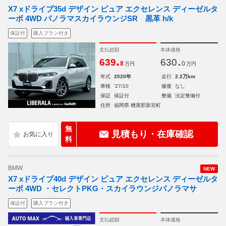
X7 xドライブ35d デザイン ピュア エクセレンス ディーゼルタ
ーボ 4WD パノラマスカイラウンジSR 黒革 h/k
保証付
購入プラン付き
支払総額
本体価格
.
.
639
630
8
0
万円
万円
年式
2020年
走行
2.2万km
車検
'27/10
修復
なし
保証
保証付
整備
法定整備付
住所
福岡県 糟屋郡新宮町
無
見積もり・在庫確認
料
BMW
NEW
X7 xドライブ40d デザイン ピュア エクセレンス ディーゼルタ
ーボ 4WD ・セレクトPKG・スカイラウンジパノラマサ
保証付
購入プラン付き
支払総額
本体価格