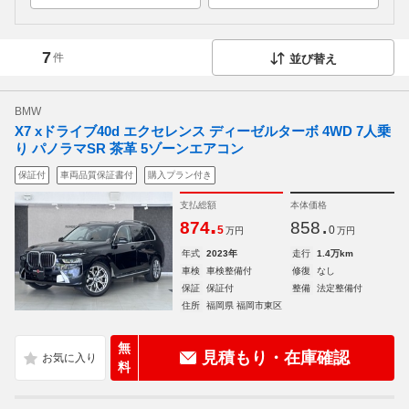
7
件
並び替え
BMW
X7 xドライブ40d エクセレンス ディーゼルターボ 4WD 7人乗
り パノラマSR 茶革 5ゾーンエアコン
保証付
車両品質保証書付
購入プラン付き
支払総額
本体価格
.
.
874
858
5
0
万円
万円
年式
2023年
走行
1.4万km
車検
車検整備付
修復
なし
保証
保証付
整備
法定整備付
住所
福岡県 福岡市東区
無
見積もり・在庫確認
料