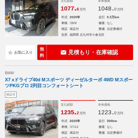
支払総額
本体価格
.
.
1077
1048
6
0
万円
万円
年式
2025年
走行
0.3万km
車検
'28/9
修復
なし
保証
保証付
整備
法定整備付
住所
福岡県 北九州市小倉北区
無
見積もり・在庫確認
料
BMW
X7 xドライブ40d Mスポーツ ディーゼルターボ 4WD Mスポー
ツPKGプロ 2列目コンフォートシート
保証付
支払総額
本体価格
.
.
1235
1223
2
0
万円
万円
年式
2025年
走行
300km
車検
'27/12
修復
なし
保証
保証付
整備
法定整備付