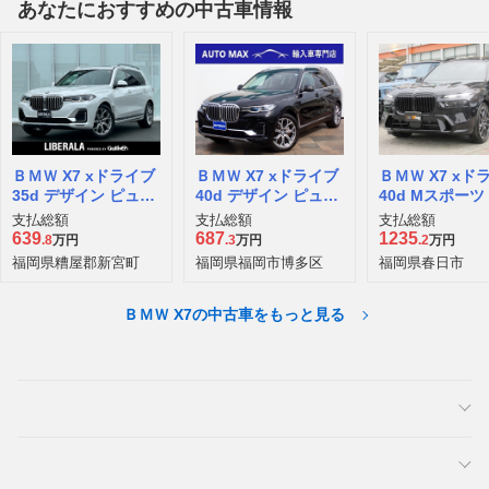
あなたにおすすめの中古車情報
ＢＭＷ X7 xドライブ
ＢＭＷ X7 xドライブ
ＢＭＷ X7 xド
35d デザイン ピュア
40d デザイン ピュア
40d Mスポーツ
エクセレンス ディー
エクセレンス ディー
ーゼルターボ 4
支払総額
支払総額
支払総額
ゼルターボ 4WD
ゼルターボ 4WD
639
687
1235
.8
万円
.3
万円
.2
万円
福岡県糟屋郡新宮町
福岡県福岡市博多区
福岡県春日市
ＢＭＷ X7の中古車をもっと見る