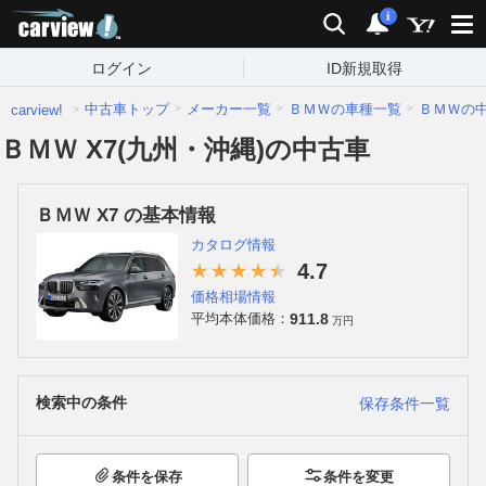
carview!
検索
通知
i
ログイン
ID新規取得
中古車トップ
メーカー一覧
ＢＭＷの車種一覧
ＢＭＷの
carview!
ＢＭＷ X7(九州・沖縄)の中古車
ＢＭＷ X7 の基本情報
カタログ情報
4.7
価格相場情報
911.8
平均本体価格：
万円
検索中の条件
保存条件一覧
条件を保存
条件を変更