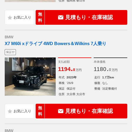
住所
福岡県 春日市
無
見積もり・在庫確認
料
BMW
X7 M60i xドライブ 4WD Bowers＆Wilkins 7人乗り
保証付
支払総額
本体価格
.
.
1194
1180
8
0
万円
万円
年式
2023年
走行
1.7万km
車検
'26/9
修復
なし
保証
保証付
整備
法定整備付
住所
大分県 大分市
無
見積もり・在庫確認
料
BMW