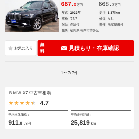
.
.
687
668
3
0
万円
万円
年式
2022年
走行
3.3万km
車検
'27/7
修復
なし
保証
保証付
整備
法定整備付
住所
福岡県 福岡市博多区
無
見積もり・在庫確認
料
1
〜
7
/
7
件
ＢＭＷ X7 中古車相場
4.7
平均本体価格：
平均走行距離：
911
25,819
.8
万円
km