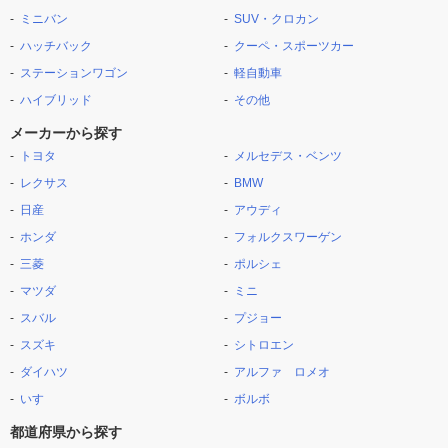
ミニバン
SUV・クロカン
ハッチバック
クーペ・スポーツカー
ステーションワゴン
軽自動車
ハイブリッド
その他
メーカーから探す
トヨタ
メルセデス・ベンツ
レクサス
BMW
日産
アウディ
ホンダ
フォルクスワーゲン
三菱
ポルシェ
マツダ
ミニ
スバル
プジョー
スズキ
シトロエン
ダイハツ
アルファ ロメオ
いすゞ
ボルボ
都道府県から探す