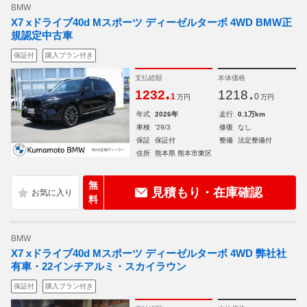
BMW
X7 xドライブ40d Mスポーツ ディーゼルターボ 4WD BMW正
規認定中古車
保証付
購入プラン付き
支払総額
本体価格
.
.
1232
1218
1
0
万円
万円
年式
2026年
走行
0.1万km
車検
'29/3
修復
なし
保証
保証付
整備
法定整備付
住所
熊本県 熊本市東区
無
見積もり・在庫確認
料
BMW
X7 xドライブ40d Mスポーツ ディーゼルターボ 4WD 弊社社
有車・22インチアルミ・スカイラウン
保証付
購入プラン付き