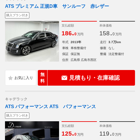
ATS プレミアム 正規D車 サンルーフ 赤レザー
購入プラン付き
支払総額
本体価格
.
.
186
158
0
0
万円
万円
年式
2013年
走行
3.7万km
車検
車検整備付
修復
なし
保証
保証無
整備
法定整備付
住所
広島県 広島市西区
無
見積もり・在庫確認
料
キャデラック
ATS パフォーマンス ATS パフォーマンス
購入プラン付き
支払総額
本体価格
.
.
125
119
0
0
万円
万円