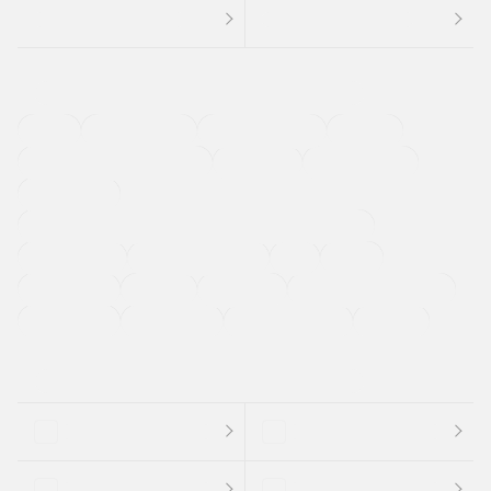
４ＷＤ
定期点検記録簿
ワンオーナーカー
福祉車両
メーカー系販売店取り扱い車
修復歴無し
アルミホイール
寒冷地仕様車
過給機設定モデル（ターボ・スーパーチャージャーなど)
ETC
CDプレーヤー
カーナビゲーション
禁煙車
法定整備付き
保証付き
エアバッグ
ディスチャージドランプ
支払総顔あり
クーポンあり
車両品質評価書付
新着車両