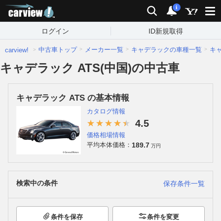
carview!
検索
通知
i
ログイン
ID新規取得
中古車トップ
メーカー一覧
キャデラックの車種一覧
キ
carview!
キャデラック ATS(中国)の中古車
キャデラック ATS の基本情報
カタログ情報
4.5
価格相場情報
189.7
平均本体価格：
万円
検索中の条件
保存条件一覧
条件を保存
条件を変更