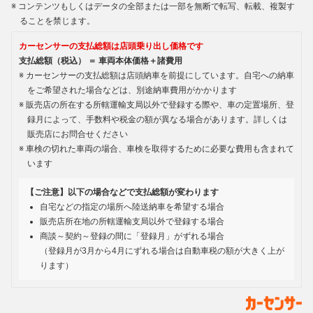
コンテンツもしくはデータの全部または一部を無断で転写、転載、複製す
ることを禁じます。
カーセンサーの支払総額は店頭乗り出し価格です
支払総額（税込） ＝ 車両本体価格＋諸費用
カーセンサーの支払総額は店頭納車を前提にしています。自宅への納車
をご希望された場合などは、別途納車費用がかかります
販売店の所在する所轄運輸支局以外で登録する際や、車の定置場所、登
録月によって、手数料や税金の額が異なる場合があります。詳しくは
販売店にお問合せください
車検の切れた車両の場合、車検を取得するために必要な費用も含まれて
います
【ご注意】以下の場合などで支払総額が変わります
自宅などの指定の場所へ陸送納車を希望する場合
販売店所在地の所轄運輸支局以外で登録する場合
商談～契約～登録の間に「登録月」がずれる場合
（登録月が3月から4月にずれる場合は自動車税の額が大きく上が
ります）