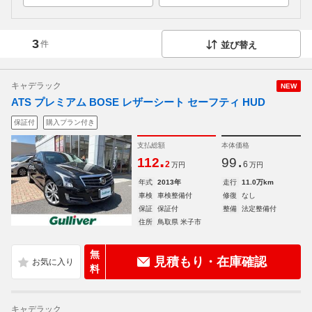
3
件
並び替え
キャデラック
NEW
ATS プレミアム BOSE レザーシート セーフティ HUD
保証付
購入プラン付き
支払総額
本体価格
.
.
112
99
2
6
万円
万円
年式
2013年
走行
11.0万km
車検
車検整備付
修復
なし
保証
保証付
整備
法定整備付
住所
鳥取県 米子市
無
見積もり・在庫確認
料
キャデラック