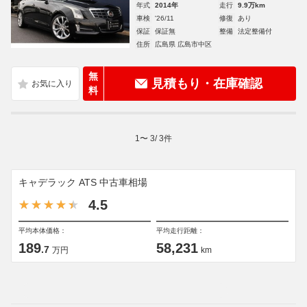
年式
2014年
走行
9.9万km
車検
'26/11
修復
あり
保証
保証無
整備
法定整備付
住所
広島県 広島市中区
無
見積もり・在庫確認
料
1
〜
3
/
3
件
キャデラック ATS 中古車相場
4.5
平均本体価格：
平均走行距離：
189
58,231
.7
万円
km