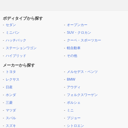
ボディタイプから探す
セダン
オープンカー
ミニバン
SUV・クロカン
ハッチバック
クーペ・スポーツカー
ステーションワゴン
軽自動車
ハイブリッド
その他
メーカーから探す
トヨタ
メルセデス・ベンツ
レクサス
BMW
日産
アウディ
ホンダ
フォルクスワーゲン
三菱
ポルシェ
マツダ
ミニ
スバル
プジョー
スズキ
シトロエン