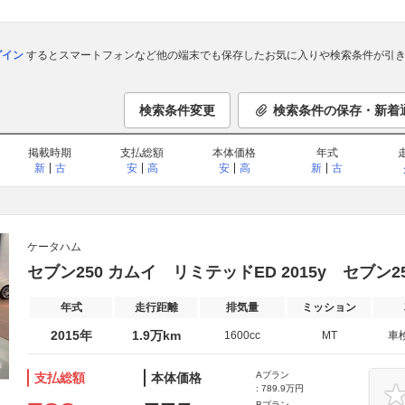
ログイン
するとスマートフォンなど他の端末でも保存したお気に入りや検索条件が引き
検索条件変更
検索条件の保存・新着
掲載時期
支払総額
本体価格
年式
新
古
安
高
安
高
新
古
ケータハム
セブン250 カムイ リミテッドED 2015y セブン
年式
走行距離
排気量
ミッション
2015年
1.9万km
1600cc
MT
車
Aプラン
支払総額
本体価格
: 789.9万円
Bプラン