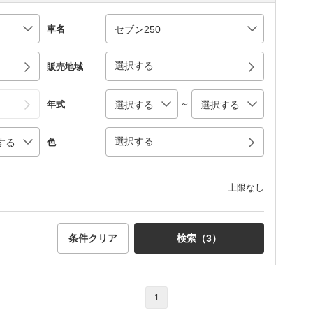
車名
選択する
販売地域
～
年式
選択する
色
上限なし
条件クリア
検索（
3
）
1