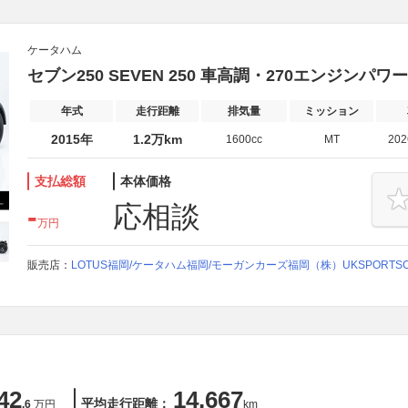
ケータハム
セブン250 SEVEN 250 車高調・270エンジンパ
年式
走行距離
排気量
ミッション
2015年
1.2万km
1600cc
MT
20
支払総額
本体価格
-
応相談
万円
販売店：
LOTUS福岡/ケータハム福岡/モーガンカーズ福岡（株）UKSPORTSC
42
14,667
平均走行距離：
.6
万円
km