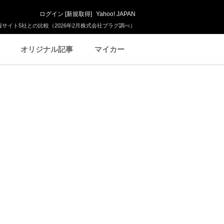
ログイン
[
新規取得
]
Yahoo! JAPAN
サイト5社との比較（2026年2月株式会社プラグ調べ）
オリジナル記事
マイカー