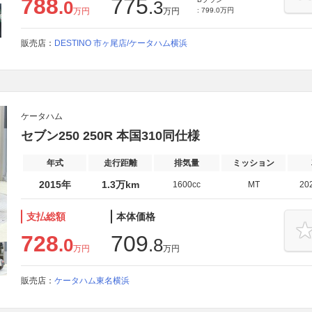
788
775
.0
.3
万円
万円
: 799.0万円
販売店：
DESTINO 市ヶ尾店/ケータハム横浜
ケータハム
セブン250 250R 本国310同仕様
年式
走行距離
排気量
ミッション
2015年
1.3万km
1600cc
MT
20
支払総額
本体価格
728
709
.0
.8
万円
万円
販売店：
ケータハム東名横浜