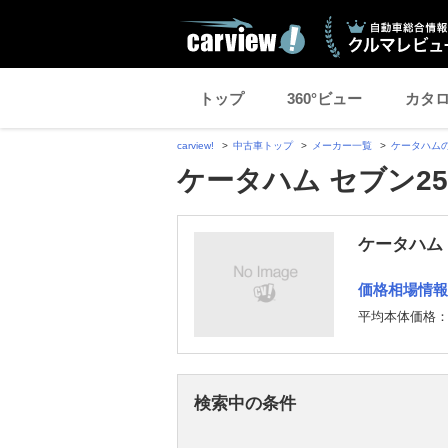
トップ
360°ビュー
カタ
carview!
中古車トップ
メーカー一覧
ケータハム
ケータハム セブン2
ケータハム 
価格相場情報
平均本体価格
検索中の条件