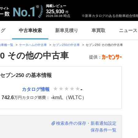
掲載レビュー
325,930
件
時点
※新車カタログのある自動車総合情報
2026.08.08
ログ
中古車検索
新車見積り
車買取
ニュース
の車種一覧
ケータハムの中古車
セブン250の中古車
セブン250 その他の中古車
50 その他の中古車
提供：
セブン250 の基本情報
-
カタログ情報
742.6
-
km/L（WLTC）
：
万円
カタログ燃費：
検索条件の保存・新着通知設定
保存条件一覧