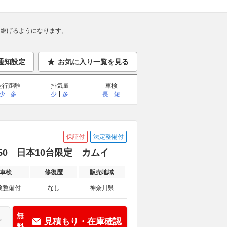
継げるようになります。
通知設定
お気に入り一覧を見る
走行距離
排気量
車検
少
多
少
多
長
短
保証付
法定整備付
250 日本10台限定 カムイ
車検
修復歴
販売地域
検整備付
なし
神奈川県
無
見積もり・在庫確認
料