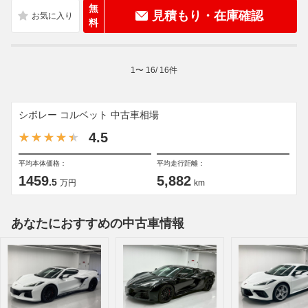
無
見積もり・在庫確認
料
1
〜
16
/
16
件
シボレー コルベット 中古車相場
4.5
平均本体価格：
平均走行距離：
1459
5,882
.5
万円
km
あなたにおすすめの中古車情報