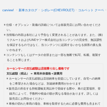
新車カタログ
シボレー(CHEVROLET)
コルベット クーペ
carview!
仕様・オプション・装備の詳細については各販売店にお問い合わせくださ
い。
当情報の内容は各社により予告なく変更されることがあります。また、(株)
リクルートおよびLINEヤフー株式会社は当コンテンツの完全性、無誤謬性
を保証するものではなく、当コンテンツに起因するいかなる損害の責も負
いかねます。
コンテンツもしくはデータの全部または一部を無断で転写、転載、複製す
ることを禁じます。
カーセンサーの支払総額は店頭乗り出し価格です
支払総額（税込） ＝ 車両本体価格＋諸費用
カーセンサーの支払総額は店頭納車を前提にしています。自宅への納車
をご希望された場合などは、別途納車費用がかかります
販売店の所在する所轄運輸支局以外で登録する際や、車の定置場所、登
録月によって、手数料や税金の額が異なる場合があります。詳しくは
販売店にお問合せください
車検の切れた車両の場合、車検を取得するために必要な費用も含まれて