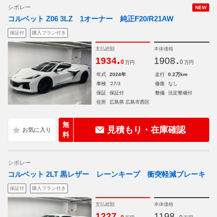
シボレー
NEW
コルベット Z06 3LZ 1オーナー 純正F20/R21AW
保証付
購入プラン付き
支払総額
本体価格
.
.
1934
1908
0
0
万円
万円
年式
2024年
走行
0.2万km
車検
'27/3
修復
なし
保証
保証付
整備
法定整備付
住所
広島県 広島市西区
無
見積もり・在庫確認
料
シボレー
コルベット 2LT 黒レザー レーンキープ 衝突軽減ブレーキ
保証付
購入プラン付き
支払総額
本体価格
.
.
1227
1198