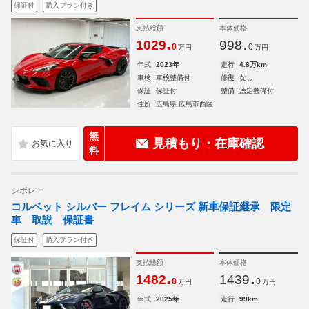
保証付
購入プラン付き
支払総額
本体価格
.
.
1029
998
0
0
万円
万円
年式
2023年
走行
4.8万km
車検
車検整備付
修復
なし
保証
保証付
整備
法定整備付
住所
広島県 広島市西区
無
見積もり・在庫確認
料
シボレー
コルベット シルバー フレイム シリーズ 新車保証継承 限定
車 取説 保証書
保証付
購入プラン付き
支払総額
本体価格
.
.
1482
1439
8
0
万円
万円
年式
2025年
走行
99km