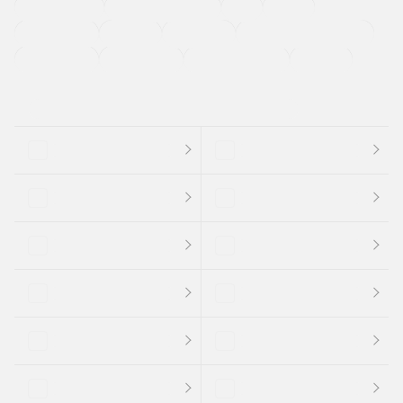
ETC
CDプレーヤー
カーナビゲーション
禁煙車
法定整備付き
保証付き
エアバッグ
ディスチャージドランプ
支払総顔あり
クーポンあり
車両品質評価書付
新着車両