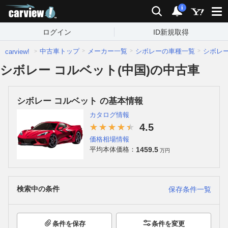
carview!
検索
通知
i
ログイン
ID新規取得
中古車トップ
メーカー一覧
シボレーの車種一覧
シボレ
carview!
シボレー コルベット(中国)の中古車
シボレー コルベット の基本情報
カタログ情報
4.5
価格相場情報
1459.5
平均本体価格：
万円
検索中の条件
保存条件一覧
条件を保存
条件を変更