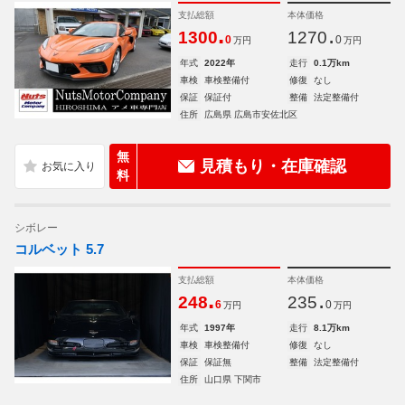
支払総額
本体価格
.
.
1300
1270
0
0
万円
万円
年式
2022年
走行
0.1万km
車検
車検整備付
修復
なし
保証
保証付
整備
法定整備付
住所
広島県 広島市安佐北区
無
見積もり・在庫確認
料
シボレー
コルベット 5.7
支払総額
本体価格
.
.
248
235
6
0
万円
万円
年式
1997年
走行
8.1万km
車検
車検整備付
修復
なし
保証
保証無
整備
法定整備付
住所
山口県 下関市