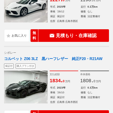
0
0
万円
万円
年式
2025年
走行
0.2万km
車検
'28/12
修復
なし
保証
保証付
整備
法定整備付
住所
広島県 広島市西区
無
見積もり・在庫確認
料
シボレー
コルベット Z06 3LZ 黒ハーフレザー 純正F20・R21AW
保証付
購入プラン付き
支払総額
本体価格
.
.
1834
1808
0
0
万円
万円
年式
2023年
走行
0.3万km
車検
'26/10
修復
なし
保証
保証付
整備
法定整備付
住所
広島県 広島市西区