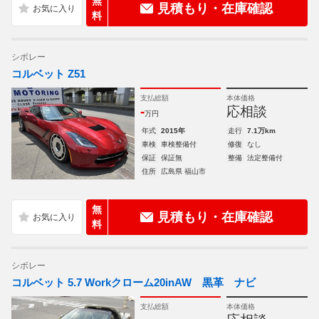
無
見積もり・在庫確認
料
シボレー
コルベット Z51
支払総額
本体価格
-
応相談
万円
年式
2015年
走行
7.1万km
車検
車検整備付
修復
なし
保証
保証無
整備
法定整備付
住所
広島県 福山市
無
見積もり・在庫確認
料
シボレー
コルベット 5.7 Workクローム20inAW 黒革 ナビ
支払総額
本体価格