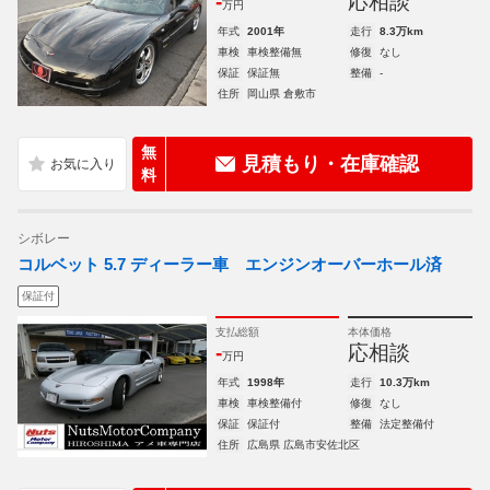
-
応相談
万円
年式
2001年
走行
8.3万km
車検
車検整備無
修復
なし
保証
保証無
整備
-
住所
岡山県 倉敷市
無
見積もり・在庫確認
料
シボレー
コルベット 5.7 ディーラー車 エンジンオーバーホール済
保証付
支払総額
本体価格
-
応相談
万円
年式
1998年
走行
10.3万km
車検
車検整備付
修復
なし
保証
保証付
整備
法定整備付
住所
広島県 広島市安佐北区