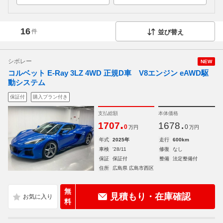
16
件
並び替え
シボレー
NEW
コルベット E-Ray 3LZ 4WD 正規D車 V8エンジン eAWD駆
動システム
保証付
購入プラン付き
支払総額
本体価格
.
.
1707
1678
0
0
万円
万円
年式
2025年
走行
600km
車検
'28/11
修復
なし
保証
保証付
整備
法定整備付
住所
広島県 広島市西区
無
見積もり・在庫確認
料