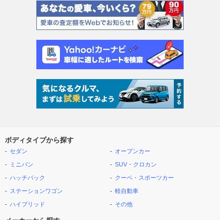
ボディタイプから探す
セダン
オープンカー
ミニバン
SUV・クロカン
ハッチバック
クーペ・スポーツカー
ステーションワゴン
軽自動車
ハイブリッド
その他