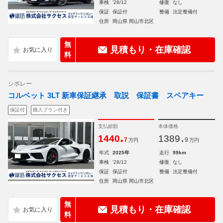
車検
'28/12
修復
なし
保証
保証付
整備
法定整備付
住所
岡山県 岡山市北区
無
見積もり・在庫確認
料
シボレー
コルベット 3LT 新車保証継承 取説 保証書 スペアキー
保証付
購入プラン付き
支払総額
本体価格
.
.
1440
1389
7
9
万円
万円
年式
2025年
走行
99km
車検
'28/12
修復
なし
保証
保証付
整備
法定整備付
住所
岡山県 岡山市北区
無
見積もり・在庫確認
料