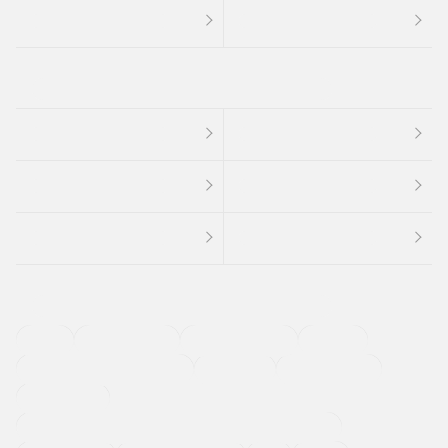
４ＷＤ
定期点検記録簿
ワンオーナーカー
福祉車両
メーカー系販売店取り扱い車
修復歴無し
アルミホイール
寒冷地仕様車
過給機設定モデル（ターボ・スーパーチャージャーなど)