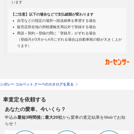
います
【ご注意】以下の場合などで支払総額が変わります
自宅などの指定の場所へ陸送納車を希望する場合
販売店所在地の所轄運輸支局以外で登録する場合
商談～契約～登録の間に「登録月」がずれる場合
（登録月が3月から4月にずれる場合は自動車税の額が大きく上が
ります）
シボレー コルベット クーペのカタログを見る
車査定を依頼する
あなたの愛車、今いくら？
申込み
最短3時間後
に
最大20社
から愛車の査定結果をWebでお知
らせ！