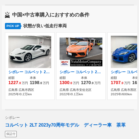
中国×中古車購入におすすめの条件
状態が良い低走行車両
PICK UP
シボレー コルベット 2LT 黒レザー レーンキープ 衝突軽減ブレーキ
シボレー コルベット 2LT 2023y70周年モデル ディーラー車 茶革
総額
本体
総額
本体
総額
本体
1227
1198
1300
1270
1707
16
.0
万円
.0
万円
.0
万円
.0
万円
.0
万円
広島県 広島市西区
広島県 広島市安佐北区
広島県 広島市西区
2025年/0.2万km
2022年/0.1万km
2025年/600km
シボレー
コルベット 2LT 2023y70周年モデル ディーラー車 茶革
保証付