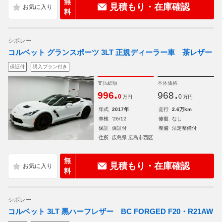
無
見積もり・在庫確認
料
シボレー
コルベット グランスポーツ 3LT 正規ディーラー車 茶レザー
保証付
購入プラン付き
支払総額
本体価格
.
.
996
968
0
0
万円
万円
年式
2017年
走行
2.6万km
車検
'26/12
修復
なし
保証
保証付
整備
法定整備付
住所
広島県 広島市西区
無
見積もり・在庫確認
料
シボレー
コルベット 3LT 黒ハーフレザー BC FORGED F20・R21AW