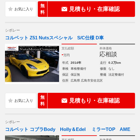
無
見積もり・在庫確認
料
シボレー
コルベット Z51 Nutsスペシャル S/C仕様 D車
支払総額
本体価格
-
応相談
万円
年式
2014年
走行
0.2万km
車検
車検整備付
修復
なし
保証
保証無
整備
法定整備付
住所
広島県 広島市安佐北区
無
見積もり・在庫確認
料
シボレー
コルベット コブラBody Holly＆Edel ミラーTOP AME
支払総額
本体価格