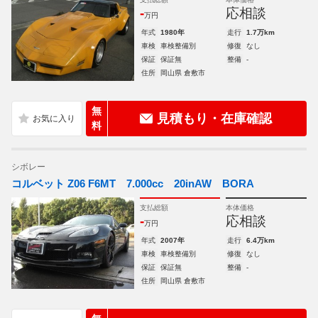
-
応相談
万円
年式
1980年
走行
1.7万km
車検
車検整備別
修復
なし
保証
保証無
整備
-
住所
岡山県 倉敷市
無
見積もり・在庫確認
料
シボレー
コルベット Z06 F6MT 7.000cc 20inAW BORA
支払総額
本体価格
-
応相談
万円
年式
2007年
走行
6.4万km
車検
車検整備別
修復
なし
保証
保証無
整備
-
住所
岡山県 倉敷市