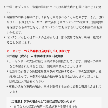
仕様・オプション・装備の詳細については各販売店にお問い合わせくださ
い。
当情報の内容は各社により予告なく変更されることがあります。また、(株)
リクルートおよびLINEヤフー株式会社は当コンテンツの完全性、無誤謬性
を保証するものではなく、当コンテンツに起因するいかなる損害の責も負
いかねます。
コンテンツもしくはデータの全部または一部を無断で転写、転載、複製す
ることを禁じます。
カーセンサーの支払総額は店頭乗り出し価格です
支払総額（税込） ＝ 車両本体価格＋諸費用
カーセンサーの支払総額は店頭納車を前提にしています。自宅への納車
をご希望された場合などは、別途納車費用がかかります
販売店の所在する所轄運輸支局以外で登録する際や、車の定置場所、登
録月によって、手数料や税金の額が異なる場合があります。詳しくは
販売店にお問合せください
車検の切れた車両の場合、車検を取得するために必要な費用も含まれて
います
【ご注意】以下の場合などで支払総額が変わります
自宅などの指定の場所へ陸送納車を希望する場合