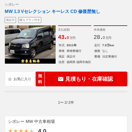
シボレー
MW 1.3 Vセレクション キーレス CD 修復歴無し
保証付
購入プラン付き
支払総額
本体価格
.
.
43
28
0
0
万円
万円
年式
2011年
走行
7.0万km
車検
車検整備付
修復
なし
保証
保証付
整備
法定整備付
住所
福岡県 福岡市南区
無
見積もり・在庫確認
料
1
〜
2
/
2
件
シボレー MW 中古車相場
4.0