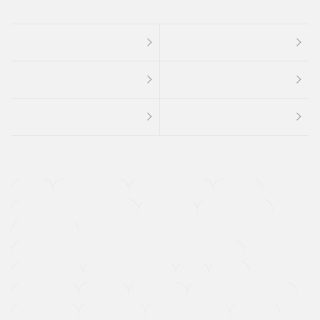
４ＷＤ
定期点検記録簿
ワンオーナーカー
福祉車両
メーカー系販売店取り扱い車
修復歴無し
アルミホイール
寒冷地仕様車
過給機設定モデル（ターボ・スーパーチャージャーなど)
ETC
CDプレーヤー
カーナビゲーション
禁煙車
法定整備付き
保証付き
エアバッグ
ディスチャージドランプ
支払総顔あり
クーポンあり
車両品質評価書付
新着車両