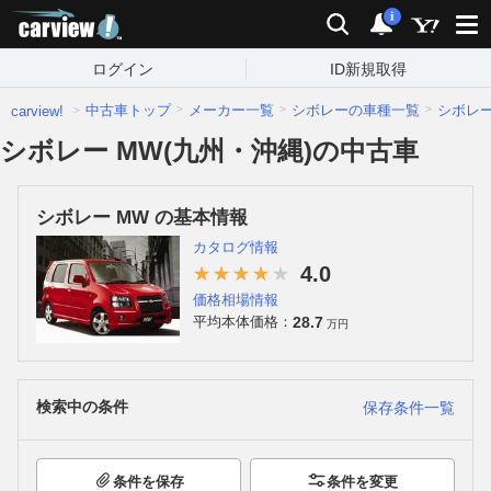
carview!
検索
通知
i
ログイン
ID新規取得
中古車トップ
メーカー一覧
シボレーの車種一覧
シボレ
carview!
シボレー MW(九州・沖縄)の中古車
シボレー MW の基本情報
カタログ情報
4.0
価格相場情報
28.7
平均本体価格：
万円
検索中の条件
保存条件一覧
条件を保存
条件を変更