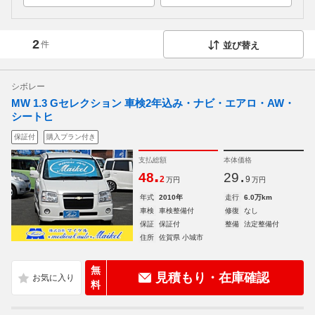
2
件
並び替え
シボレー
MW 1.3 Gセレクション 車検2年込み・ナビ・エアロ・AW・
シートヒ
保証付
購入プラン付き
支払総額
本体価格
.
.
48
29
2
9
万円
万円
年式
2010年
走行
6.0万km
車検
車検整備付
修復
なし
保証
保証付
整備
法定整備付
住所
佐賀県 小城市
無
見積もり・在庫確認
料