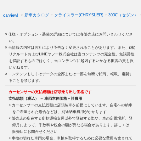
新車カタログ
クライスラー(CHRYSLER)
300C（セダン）
carview!
仕様・オプション・装備の詳細については各販売店にお問い合わせくださ
い。
当情報の内容は各社により予告なく変更されることがあります。また、(株)
リクルートおよびLINEヤフー株式会社は当コンテンツの完全性、無誤謬性
を保証するものではなく、当コンテンツに起因するいかなる損害の責も負
いかねます。
コンテンツもしくはデータの全部または一部を無断で転写、転載、複製す
ることを禁じます。
カーセンサーの支払総額は店頭乗り出し価格です
支払総額（税込） ＝ 車両本体価格＋諸費用
カーセンサーの支払総額は店頭納車を前提にしています。自宅への納車
をご希望された場合などは、別途納車費用がかかります
販売店の所在する所轄運輸支局以外で登録する際や、車の定置場所、登
録月によって、手数料や税金の額が異なる場合があります。詳しくは
販売店にお問合せください
車検の切れた車両の場合、車検を取得するために必要な費用も含まれて