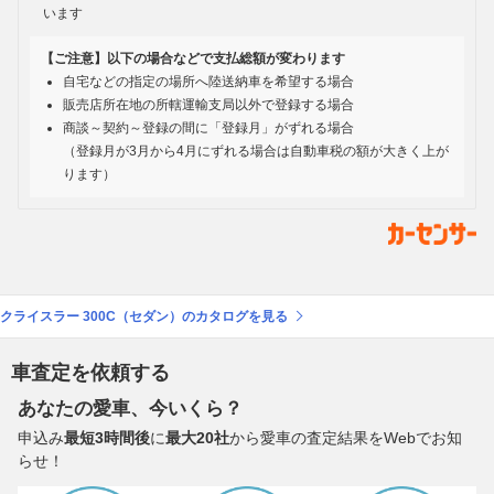
います
【ご注意】以下の場合などで支払総額が変わります
自宅などの指定の場所へ陸送納車を希望する場合
販売店所在地の所轄運輸支局以外で登録する場合
商談～契約～登録の間に「登録月」がずれる場合
（登録月が3月から4月にずれる場合は自動車税の額が大きく上が
ります）
クライスラー 300C（セダン）のカタログを見る
車査定を依頼する
あなたの愛車、今いくら？
申込み
最短3時間後
に
最大20社
から愛車の査定結果をWebでお知
らせ！