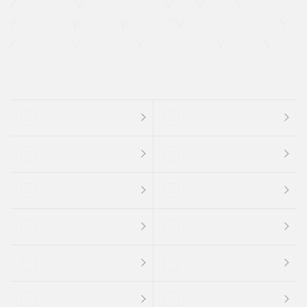
ETC
CDプレーヤー
カーナビゲーション
禁煙車
法定整備付き
保証付き
エアバッグ
ディスチャージドランプ
支払総顔あり
クーポンあり
車両品質評価書付
新着車両