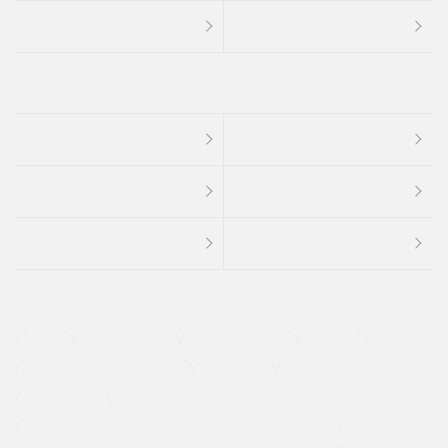
４ＷＤ
定期点検記録簿
ワンオーナーカー
福祉車両
メーカー系販売店取り扱い車
修復歴無し
アルミホイール
寒冷地仕様車
過給機設定モデル（ターボ・スーパーチャージャーなど)