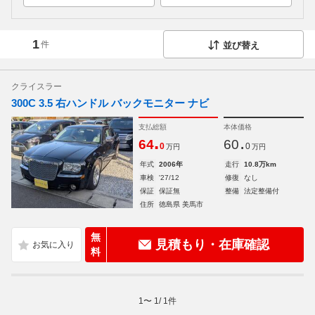
1
件
並び替え
クライスラー
300C 3.5 右ハンドル バックモニター ナビ
支払総額
本体価格
.
.
64
60
0
0
万円
万円
年式
2006年
走行
10.8万km
車検
'27/12
修復
なし
保証
保証無
整備
法定整備付
住所
徳島県 美馬市
無
見積もり・在庫確認
料
1
〜
1
/
1
件