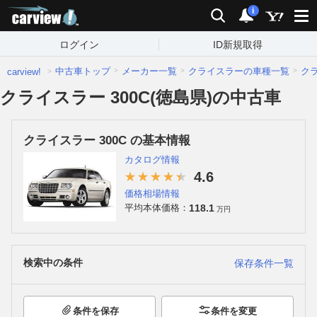
carview!
検索
通知
i
ログイン
ID新規取得
中古車トップ
メーカー一覧
クライスラーの車種一覧
ク
carview!
クライスラー 300C(徳島県)の中古車
クライスラー 300C の基本情報
カタログ情報
4.6
価格相場情報
118.1
平均本体価格：
万円
検索中の条件
保存条件一覧
条件を保存
条件を変更