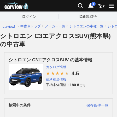
carview!
検索
通知
i
ログイン
ID新規取得
中古車トップ
メーカー一覧
シトロエンの車種一覧
シト
carview!
シトロエン C3エアクロスSUV(熊本県)
の中古車
シトロエン C3エアクロスSUV の基本情報
カタログ情報
4.5
価格相場情報
180.8
平均本体価格：
万円
検索中の条件
保存条件一覧