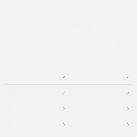
メーカー系販売店取り扱い車
修復歴無し
アルミホイール
寒冷地仕様車
過給機設定モデル（ターボ・スーパーチャージャーなど)
ETC
CDプレーヤー
カーナビゲーション
禁煙車
法定整備付き
保証付き
エアバッグ
ディスチャージドランプ
支払総顔あり
クーポンあり
車両品質評価書付
新着車両