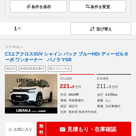
条件を保存
条件を変更
1
件
並び替え
シトロエン
C3エアクロスSUV シャイン パック ブルーHDi ディーゼルタ
ーボ ワンオーナー パノラマSR
保証付
車両品質保証書付
購入プラン付き
支払総額
本体価格
.
.
221
211
8
9
万円
万円
年式
2023年
走行
4.0万km
車検
車検整備付
修復
なし
保証
保証付
整備
法定整備付
住所
熊本県 熊本市中央区
無
見積もり・在庫確認
料