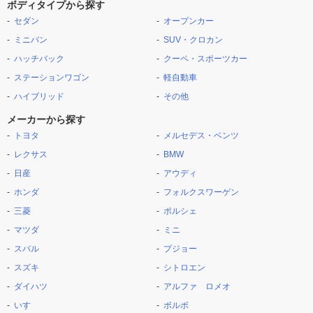
ボディタイプから探す
セダン
オープンカー
ミニバン
SUV・クロカン
ハッチバック
クーペ・スポーツカー
ステーションワゴン
軽自動車
ハイブリッド
その他
メーカーから探す
トヨタ
メルセデス・ベンツ
レクサス
BMW
日産
アウディ
ホンダ
フォルクスワーゲン
三菱
ポルシェ
マツダ
ミニ
スバル
プジョー
スズキ
シトロエン
ダイハツ
アルファ ロメオ
いすゞ
ボルボ