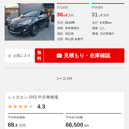
支払総額
本体価格
.
.
36
31
8
8
万円
万円
年式
2010年
走行
9.9万km
車検
車検整備付
修復
なし
保証
保証無
整備
法定整備付
住所
岡山県 倉敷市
無
見積もり・在庫確認
料
1
〜
2
/
2
件
シトロエン DS3 中古車相場
4.3
平均本体価格：
平均走行距離：
68
66,500
.3
万円
km