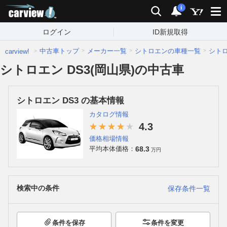
carview!
検索
通知
i
ログイン
ID新規取得
中古車トップ
メーカー一覧
シトロエンの車種一覧
シト
carview!
シトロエン DS3(岡山県)の中古車
シトロエン DS3 の基本情報
カタログ情報
4.3
価格相場情報
68.3
平均本体価格：
万円
検索中の条件
保存条件一覧
条件を保存
条件を変更