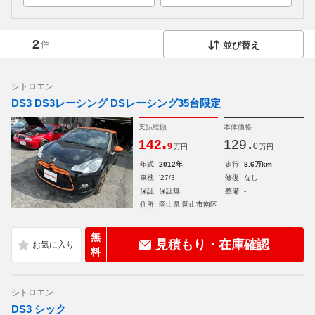
2
件
並び替え
シトロエン
DS3 DS3レーシング DSレーシング35台限定
支払総額
本体価格
.
.
142
129
9
0
万円
万円
年式
2012年
走行
8.6万km
車検
'27/3
修復
なし
保証
保証無
整備
-
住所
岡山県 岡山市南区
無
見積もり・在庫確認
料
シトロエン
DS3 シック