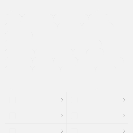
４ＷＤ
定期点検記録簿
ワンオーナーカー
福祉車両
メーカー系販売店取り扱い車
修復歴無し
アルミホイール
寒冷地仕様車
過給機設定モデル（ターボ・スーパーチャージャーなど)
ETC
CDプレーヤー
カーナビゲーション
禁煙車
法定整備付き
保証付き
エアバッグ
ディスチャージドランプ
支払総顔あり
クーポンあり
車両品質評価書付
新着車両