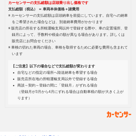
カーセンサーの支払総額は店頭乗り出し価格です
支払総額（税込） ＝ 車両本体価格＋諸費用
カーセンサーの支払総額は店頭納車を前提にしています。自宅への納車
をご希望された場合などは、別途納車費用がかかります
販売店の所在する所轄運輸支局以外で登録する際や、車の定置場所、登
録月によって、手数料や税金の額が異なる場合があります。詳しくは
販売店にお問合せください
車検の切れた車両の場合、車検を取得するために必要な費用も含まれて
います
【ご注意】以下の場合などで支払総額が変わります
自宅などの指定の場所へ陸送納車を希望する場合
販売店所在地の所轄運輸支局以外で登録する場合
商談～契約～登録の間に「登録月」がずれる場合
（登録月が3月から4月にずれる場合は自動車税の額が大きく上が
ります）