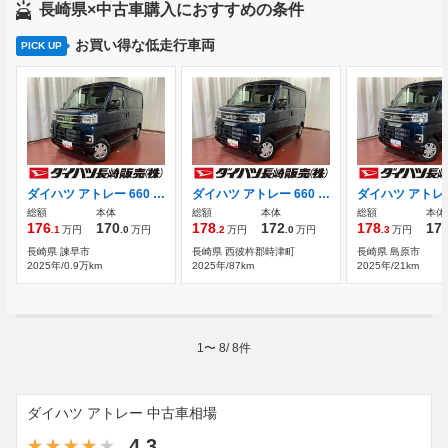
長崎県×中古車購入におすすめの条件
お買い得な低走行車両
PICK UP
ダイハツ アトレー 660 RS 元試乗車 1オーナー ターボ
ダイハツ アトレー 660 RS 元展示車 届済未使用車 ターボ
総額
本体
総額
本体
総額
本体
176
170
178
172
178
17
.1
万円
.0
万円
.2
万円
.0
万円
.3
万円
長崎県 諫早市
長崎県 西彼杵郡時津町
長崎県 島原市
2025年/0.9万km
2025年/87km
2025年/21km
1
〜
8
/
8
件
ダイハツ アトレー 中古車相場
4.3