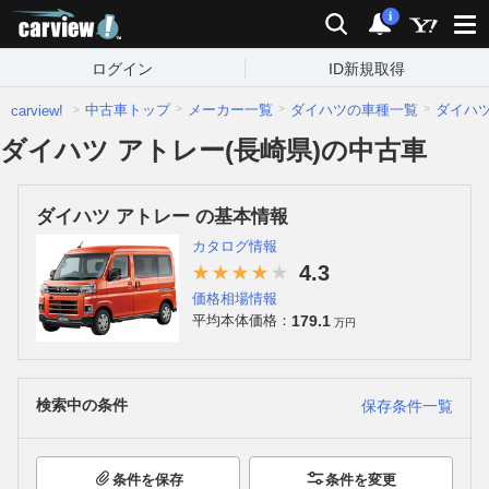
carview!
検索
通知
i
ログイン
ID新規取得
中古車トップ
メーカー一覧
ダイハツの車種一覧
ダイハ
carview!
ダイハツ アトレー(長崎県)の中古車
ダイハツ アトレー の基本情報
カタログ情報
4.3
価格相場情報
179.1
平均本体価格：
万円
検索中の条件
保存条件一覧
条件を保存
条件を変更