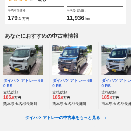
平均本体価格：
平均走行距離：
179
11,936
.1
万円
km
あなたにおすすめの中古車情報
ダイハツ アトレー 66
ダイハツ アトレー 66
ダイハツ アトレ
0 RS
0 RS
0 RS
支払総額
支払総額
支払総額
185
185
185
.0
万円
.0
万円
.0
万円
熊本県玉名郡長洲町
熊本県玉名郡長洲町
熊本県玉名郡長
ダイハツ アトレーの中古車をもっと見る