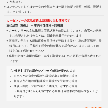
いかねます。
コンテンツもしくはデータの全部または一部を無断で転写、転載、複製す
ることを禁じます。
カーセンサーの支払総額は店頭乗り出し価格です
支払総額（税込） ＝ 車両本体価格＋諸費用
カーセンサーの支払総額は店頭納車を前提にしています。自宅への納車
をご希望された場合などは、別途納車費用がかかります
販売店の所在する所轄運輸支局以外で登録する際や、車の定置場所、登
録月によって、手数料や税金の額が異なる場合があります。詳しくは
販売店にお問合せください
車検の切れた車両の場合、車検を取得するために必要な費用も含まれて
います
【ご注意】以下の場合などで支払総額が変わります
自宅などの指定の場所へ陸送納車を希望する場合
販売店所在地の所轄運輸支局以外で登録する場合
商談～契約～登録の間に「登録月」がずれる場合
（登録月が3月から4月にずれる場合は自動車税の額が大きく上が
ります）