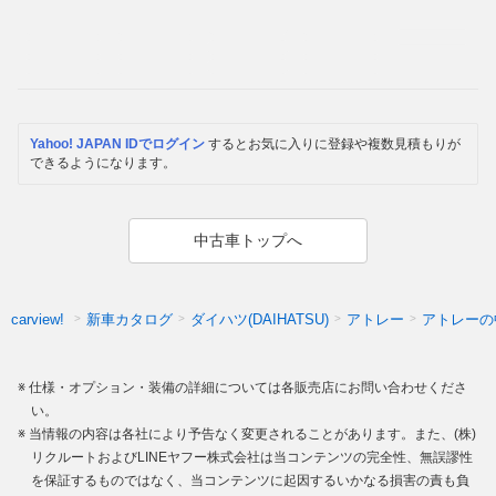
Yahoo! JAPAN IDでログイン
するとお気に入りに登録や複数見積もりが
できるようになります。
中古車トップへ
新車カタログ
ダイハツ(DAIHATSU)
アトレー
アトレーの
carview!
仕様・オプション・装備の詳細については各販売店にお問い合わせくださ
い。
当情報の内容は各社により予告なく変更されることがあります。また、(株)
リクルートおよびLINEヤフー株式会社は当コンテンツの完全性、無誤謬性
を保証するものではなく、当コンテンツに起因するいかなる損害の責も負