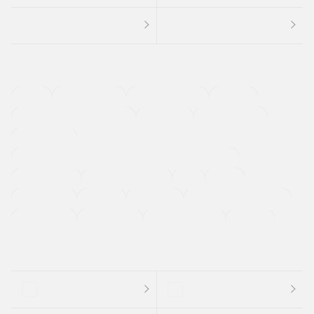
４ＷＤ
定期点検記録簿
ワンオーナーカー
福祉車両
メーカー系販売店取り扱い車
修復歴無し
アルミホイール
寒冷地仕様車
過給機設定モデル（ターボ・スーパーチャージャーなど)
ETC
CDプレーヤー
カーナビゲーション
禁煙車
法定整備付き
保証付き
エアバッグ
ディスチャージドランプ
支払総顔あり
クーポンあり
車両品質評価書付
新着車両