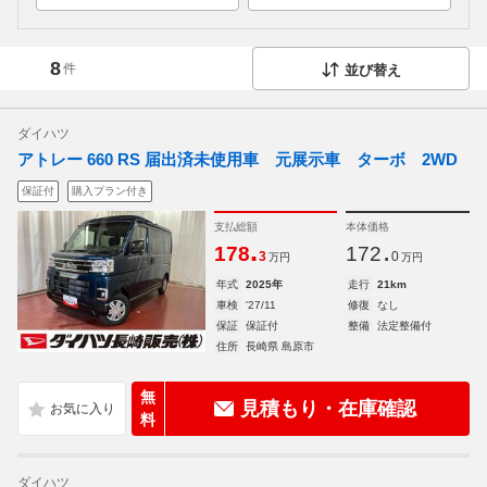
8
件
並び替え
ダイハツ
アトレー 660 RS 届出済未使用車 元展示車 ターボ 2WD
保証付
購入プラン付き
支払総額
本体価格
.
.
178
172
3
0
万円
万円
年式
2025年
走行
21km
車検
'27/11
修復
なし
保証
保証付
整備
法定整備付
住所
長崎県 島原市
無
見積もり・在庫確認
料
ダイハツ