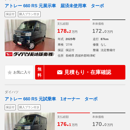
アトレー 660 RS 元展示車 届済未使用車 ターボ
保証付
購入プラン付き
支払総額
本体価格
.
.
178
172
2
0
万円
万円
年式
2025年
走行
87km
車検
'27/8
修復
なし
保証
保証付
整備
法定整備付
住所
長崎県 西彼杵郡時津町
無
見積もり・在庫確認
料
ダイハツ
アトレー 660 RS 元試乗車 1オーナー ターボ
保証付
購入プラン付き
支払総額
本体価格
.
.
176
170
1
0
万円
万円