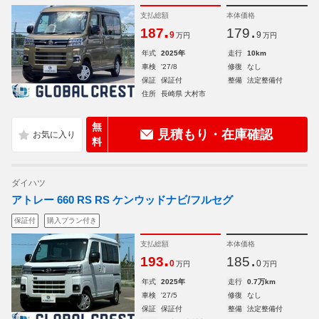
支払総額
本体価格
.
.
187
179
9
9
万円
万円
年式
2025年
走行
10km
車検
'27/8
修復
なし
保証
保証付
整備
法定整備付
住所
長崎県 大村市
無
見積もり・在庫確認
料
ダイハツ
アトレー 660 RS RS ケンウッドナビ/フルセグ
保証付
購入プラン付き
支払総額
本体価格
.
.
193
185
0
0
万円
万円
年式
2025年
走行
0.7万km
車検
'27/5
修復
なし
保証
保証付
整備
法定整備付