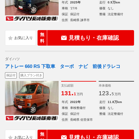
年式
2025年
走行
0.9万km
車検
'27/6
修復
なし
保証
保証付
整備
法定整備付
住所
長崎県 諫早市
無
見積もり・在庫確認
料
ダイハツ
アトレー 660 RS 下取車 ターボ ナビ 前後ドラレコ
保証付
購入プラン付き
支払総額
本体価格
.
.
131
123
1
5
万円
万円
年式
2022年
走行
11.8万km
車検
車検整備付
修復
なし
保証
保証付
整備
法定整備付
住所
長崎県 佐世保市
無
見積もり・在庫確認