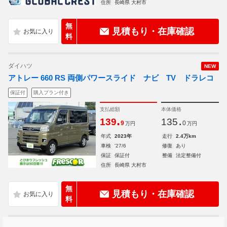
住所
長崎県 大村市
無
見積もり・在庫確認
料
ダイハツ
NEW
アトレー 660 RS 両側パワースライド ナビ TV ドラレコ
保証付
購入プラン付き
支払総額
本体価格
.
.
139
135
9
0
万円
万円
年式
2023年
走行
2.4万km
車検
'27/6
修復
あり
保証
保証付
整備
法定整備付
住所
長崎県 大村市
無
見積もり・在庫確認
料