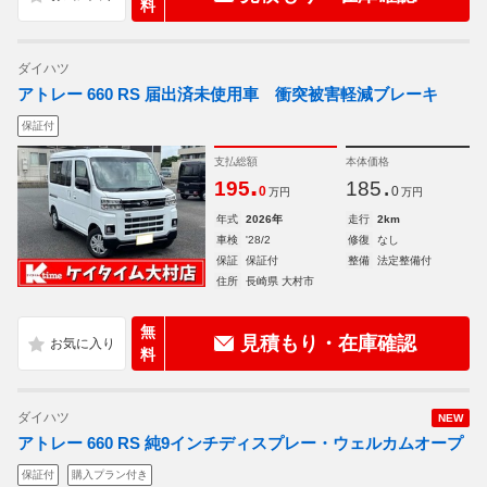
料
ダイハツ
アトレー 660 RS 届出済未使用車 衝突被害軽減ブレーキ
保証付
支払総額
本体価格
.
.
195
185
0
0
万円
万円
年式
2026年
走行
2km
車検
'28/2
修復
なし
保証
保証付
整備
法定整備付
住所
長崎県 大村市
無
見積もり・在庫確認
料
ダイハツ
NEW
アトレー 660 RS 純9インチディスプレー・ウェルカムオープ
保証付
購入プラン付き