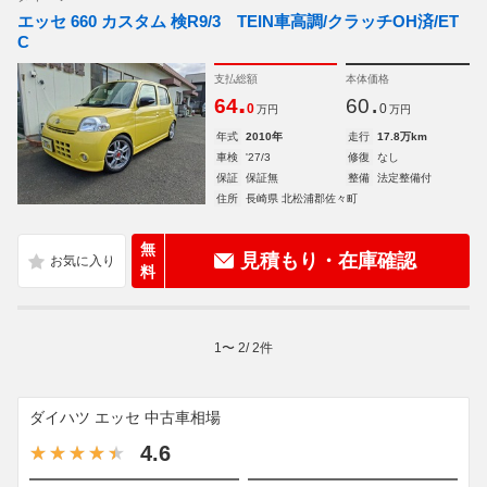
エッセ 660 カスタム 検R9/3 TEIN車高調/クラッチOH済/ET
C
支払総額
本体価格
.
.
64
60
0
0
万円
万円
年式
2010年
走行
17.8万km
車検
'27/3
修復
なし
保証
保証無
整備
法定整備付
住所
長崎県 北松浦郡佐々町
無
見積もり・在庫確認
料
1
〜
2
/
2
件
ダイハツ エッセ 中古車相場
4.6