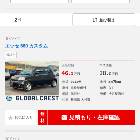
2
件
並び替え
ダイハツ
エッセ 660 カスタム
保証付
支払総額
本体価格
.
.
46
38
3
0
万円
万円
年式
2011年
走行
8.0万km
車検
車検整備付
修復
なし
保証
保証付
整備
法定整備付
住所
長崎県 大村市
無
見積もり・在庫確認
料
ダイハツ