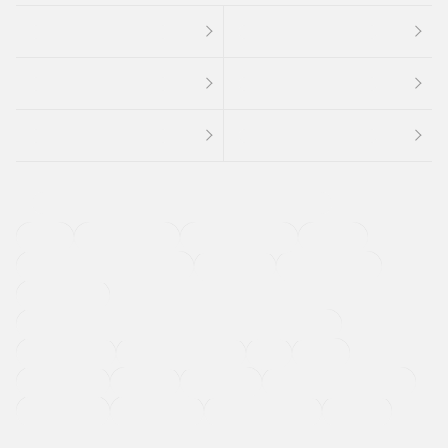
４ＷＤ
定期点検記録簿
ワンオーナーカー
福祉車両
メーカー系販売店取り扱い車
修復歴無し
アルミホイール
寒冷地仕様車
過給機設定モデル（ターボ・スーパーチャージャーなど)
ETC
CDプレーヤー
カーナビゲーション
禁煙車
法定整備付き
保証付き
エアバッグ
ディスチャージドランプ
支払総顔あり
クーポンあり
車両品質評価書付
新着車両