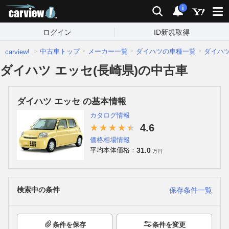
carview!
検索
通知
i
ログイン
ID新規取得
中古車トップ
メーカー一覧
ダイハツの車種一覧
ダイハ
carview!
ダイハツ エッセ(長崎県)の中古車
ダイハツ エッセ の基本情報
カタログ情報
4.6
価格相場情報
31.0
平均本体価格：
万円
検索中の条件
保存条件一覧
条件を保存
条件を変更