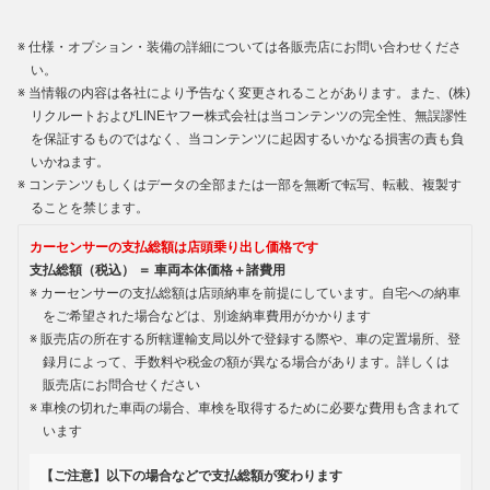
仕様・オプション・装備の詳細については各販売店にお問い合わせくださ
い。
当情報の内容は各社により予告なく変更されることがあります。また、(株)
リクルートおよびLINEヤフー株式会社は当コンテンツの完全性、無誤謬性
を保証するものではなく、当コンテンツに起因するいかなる損害の責も負
いかねます。
コンテンツもしくはデータの全部または一部を無断で転写、転載、複製す
ることを禁じます。
カーセンサーの支払総額は店頭乗り出し価格です
支払総額（税込） ＝ 車両本体価格＋諸費用
カーセンサーの支払総額は店頭納車を前提にしています。自宅への納車
をご希望された場合などは、別途納車費用がかかります
販売店の所在する所轄運輸支局以外で登録する際や、車の定置場所、登
録月によって、手数料や税金の額が異なる場合があります。詳しくは
販売店にお問合せください
車検の切れた車両の場合、車検を取得するために必要な費用も含まれて
います
【ご注意】以下の場合などで支払総額が変わります