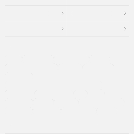
４ＷＤ
定期点検記録簿
ワンオーナーカー
福祉車両
メーカー系販売店取り扱い車
修復歴無し
アルミホイール
寒冷地仕様車
過給機設定モデル（ターボ・スーパーチャージャーなど)
ETC
CDプレーヤー
カーナビゲーション
禁煙車
法定整備付き
保証付き
エアバッグ
ディスチャージドランプ
支払総顔あり
クーポンあり
車両品質評価書付
新着車両