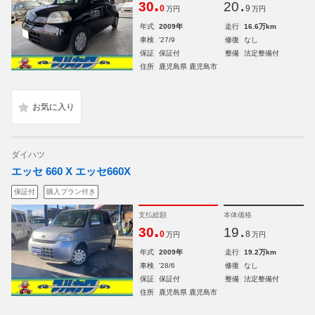
.
.
30
20
0
9
万円
万円
年式
2009年
走行
16.6万km
車検
'27/9
修復
なし
保証
保証付
整備
法定整備付
住所
鹿児島県 鹿児島市
ダイハツ
エッセ 660 X エッセ660X
保証付
購入プラン付き
支払総額
本体価格
.
.
30
19
0
8
万円
万円
年式
2009年
走行
19.2万km
車検
'28/6
修復
なし
保証
保証付
整備
法定整備付
住所
鹿児島県 鹿児島市