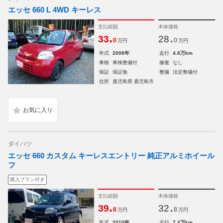
エッセ 660 L 4WD キーレス
支払総額
本体価格
.
.
33
28
0
0
万円
万円
年式
2008年
走行
4.8万km
車検
車検整備付
修復
なし
保証
保証無
整備
法定整備付
住所
鹿児島県 鹿児島市
ダイハツ
エッセ 660 カスタム キーレスエントリー 純正アルミホイール
フ
購入プラン付き
支払総額
本体価格
.
.
39
32
8
8
万円
万円
年式
2010年
走行
7.4万km