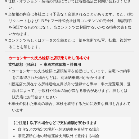
仕様・オプション・装備の詳細については各販売店にお問い合わせくださ
い。
当情報の内容は各社により予告なく変更されることがあります。また、(株)
リクルートおよびLINEヤフー株式会社は当コンテンツの完全性、無誤謬性
を保証するものではなく、当コンテンツに起因するいかなる損害の責も負
いかねます。
コンテンツもしくはデータの全部または一部を無断で転写、転載、複製す
ることを禁じます。
カーセンサーの支払総額は店頭乗り出し価格です
支払総額（税込） ＝ 車両本体価格＋諸費用
カーセンサーの支払総額は店頭納車を前提にしています。自宅への納車
をご希望された場合などは、別途納車費用がかかります
販売店の所在する所轄運輸支局以外で登録する際や、車の定置場所、登
録月によって、手数料や税金の額が異なる場合があります。詳しくは
販売店にお問合せください
車検の切れた車両の場合、車検を取得するために必要な費用も含まれて
います
【ご注意】以下の場合などで支払総額が変わります
自宅などの指定の場所へ陸送納車を希望する場合
販売店所在地の所轄運輸支局以外で登録する場合