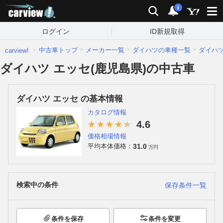
carview!
検索
通知
i
ログイン
ID新規取得
中古車トップ
メーカー一覧
ダイハツの車種一覧
ダイハ
carview!
ダイハツ エッセ(鹿児島県)の中古車
ダイハツ エッセ の基本情報
カタログ情報
4.6
価格相場情報
31.0
平均本体価格：
万円
検索中の条件
保存条件一覧
条件を保存
条件を変更