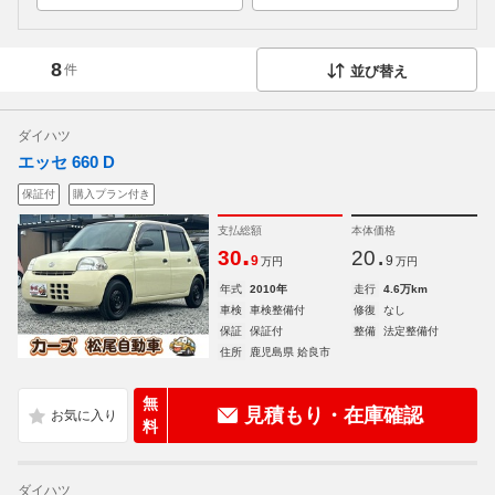
8
件
並び替え
ダイハツ
エッセ 660 D
保証付
購入プラン付き
支払総額
本体価格
.
.
30
20
9
9
万円
万円
年式
2010年
走行
4.6万km
車検
車検整備付
修復
なし
保証
保証付
整備
法定整備付
住所
鹿児島県 姶良市
無
見積もり・在庫確認
料
ダイハツ