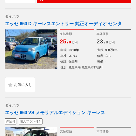
ダイハツ
エッセ 660 D キーレスエントリー 純正オーディオ センタ
支払総額
本体価格
.
.
25
23
0
0
万円
万円
年式
2010年
走行
9.9万km
車検
'27/11
修復
なし
保証
保証無
整備
-
住所
鹿児島県 鹿児島市郡山町
ダイハツ
エッセ 660 VS メモリアルエディション キーレス
保証付
購入プラン付き
支払総額
本体価格