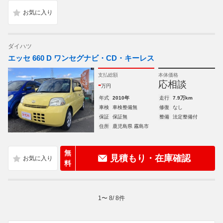
ダイハツ
エッセ 660 D ワンセグナビ・CD・キーレス
支払総額
本体価格
-
応相談
万円
年式
2010年
走行
7.9万km
車検
車検整備無
修復
なし
保証
保証無
整備
法定整備付
住所
鹿児島県 霧島市
無
見積もり・在庫確認
料
1
〜
8
/
8
件