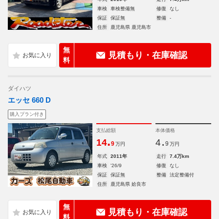
車検
車検整備無
修復
なし
保証
保証無
整備
-
住所
鹿児島県 鹿児島市
無
見積もり・在庫確認
料
ダイハツ
エッセ 660 D
購入プラン付き
支払総額
本体価格
.
.
14
4
9
9
万円
万円
年式
2011年
走行
7.4万km
車検
'26/9
修復
なし
保証
保証無
整備
法定整備付
住所
鹿児島県 姶良市
無
見積もり・在庫確認
料