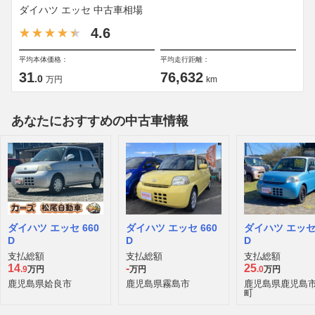
ダイハツ エッセ 中古車相場
4.6
平均本体価格：
平均走行距離：
31
76,632
.0
万円
km
あなたにおすすめの中古車情報
ダイハツ エッセ 660
ダイハツ エッセ 660
ダイハツ エッセ 
D
D
D
支払総額
支払総額
支払総額
14
-
25
.9
万円
万円
.0
万円
鹿児島県姶良市
鹿児島県霧島市
鹿児島県鹿児島
町