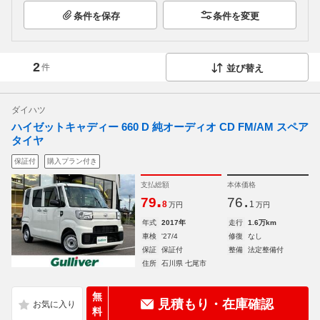
条件を保存
条件を変更
2
件
並び替え
ダイハツ
ハイゼットキャディー 660 D 純オーディオ CD FM/AM スペア
タイヤ
保証付
購入プラン付き
支払総額
本体価格
.
.
79
76
8
1
万円
万円
年式
2017年
走行
1.6万km
車検
'27/4
修復
なし
保証
保証付
整備
法定整備付
住所
石川県 七尾市
無
見積もり・在庫確認
料