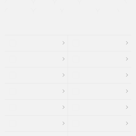
法定整備付き
保証付き
エアバッグ
ディスチャージドランプ
支払総顔あり
クーポンあり
車両品質評価書付
新着車両