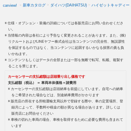
新車カタログ
ダイハツ(DAIHATSU)
ハイゼットキャディー
carview!
仕様・オプション・装備の詳細については各販売店にお問い合わせくださ
い。
当情報の内容は各社により予告なく変更されることがあります。また、(株)
リクルートおよびLINEヤフー株式会社は当コンテンツの完全性、無誤謬性
を保証するものではなく、当コンテンツに起因するいかなる損害の責も負
いかねます。
コンテンツもしくはデータの全部または一部を無断で転写、転載、複製す
ることを禁じます。
カーセンサーの支払総額は店頭乗り出し価格です
支払総額（税込） ＝ 車両本体価格＋諸費用
カーセンサーの支払総額は店頭納車を前提にしています。自宅への納車
をご希望された場合などは、別途納車費用がかかります
販売店の所在する所轄運輸支局以外で登録する際や、車の定置場所、登
録月によって、手数料や税金の額が異なる場合があります。詳しくは
販売店にお問合せください
車検の切れた車両の場合、車検を取得するために必要な費用も含まれて
います