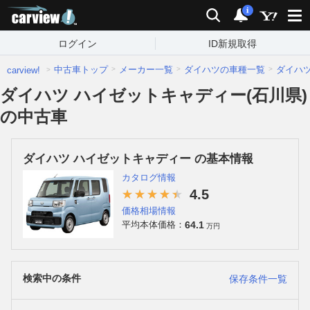
carview!
検索
通知
i
ログイン
ID新規取得
中古車トップ
メーカー一覧
ダイハツの車種一覧
ダイハ
carview!
ダイハツ ハイゼットキャディー(石川県)
の中古車
ダイハツ ハイゼットキャディー の基本情報
カタログ情報
4.5
価格相場情報
64.1
平均本体価格：
万円
検索中の条件
保存条件一覧