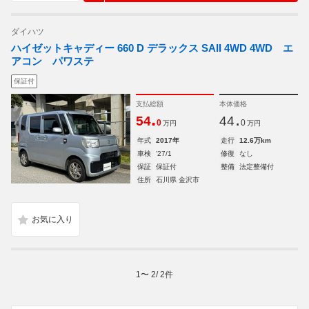
ダイハツ
ハイゼットキャディー 660 D デラックス SAII 4WD 4WD エ
アコン パワステ
保証付
支払総額
本体価格
.
.
54
44
0
0
万円
万円
年式
2017年
走行
12.6万km
車検
'27/1
修復
なし
保証
保証付
整備
法定整備付
住所
石川県 金沢市
1
〜
2
/
2
件