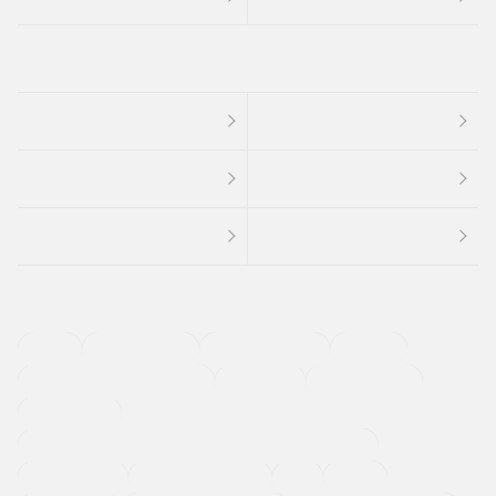
４ＷＤ
定期点検記録簿
ワンオーナーカー
福祉車両
メーカー系販売店取り扱い車
修復歴無し
アルミホイール
寒冷地仕様車
過給機設定モデル（ターボ・スーパーチャージャーなど)
ETC
CDプレーヤー
カーナビゲーション
禁煙車