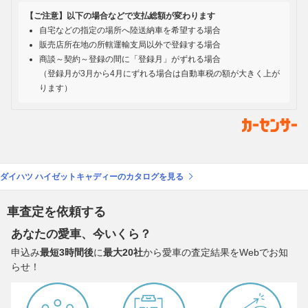
【ご注意】以下の場合などで支払総額が変わります
自宅などの指定の場所へ陸送納車を希望する場合
販売店所在地の所轄運輸支局以外で登録する場合
商談～契約～登録の間に「登録月」がずれる場合
（登録月が3月から4月にずれる場合は自動車税の額が大きく上が
ります）
ダイハツ ハイゼットキャディーのカタログを見る
車査定を依頼する
あなたの愛車、今いくら？
申込み
最短3時間後
に
最大20社
から愛車の査定結果をWebでお知
らせ！