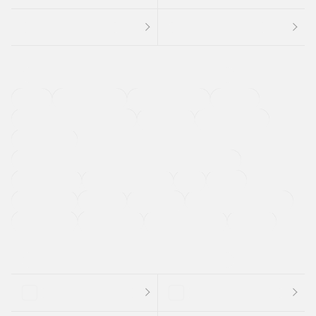
４ＷＤ
定期点検記録簿
ワンオーナーカー
福祉車両
メーカー系販売店取り扱い車
修復歴無し
アルミホイール
寒冷地仕様車
過給機設定モデル（ターボ・スーパーチャージャーなど)
ETC
CDプレーヤー
カーナビゲーション
禁煙車
法定整備付き
保証付き
エアバッグ
ディスチャージドランプ
支払総顔あり
クーポンあり
車両品質評価書付
新着車両