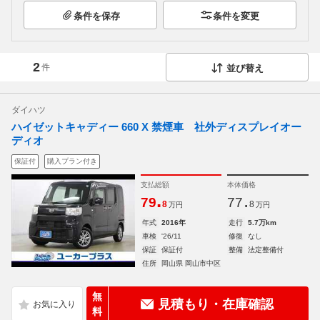
条件を保存
条件を変更
2
件
並び替え
ダイハツ
ハイゼットキャディー 660 X 禁煙車 社外ディスプレイオー
ディオ
保証付
購入プラン付き
支払総額
本体価格
.
.
79
77
8
8
万円
万円
年式
2016年
走行
5.7万km
車検
'26/11
修復
なし
保証
保証付
整備
法定整備付
住所
岡山県 岡山市中区
無
見積もり・在庫確認
料