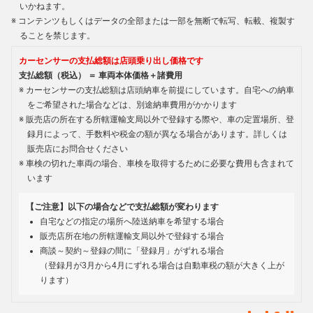
いかねます。
コンテンツもしくはデータの全部または一部を無断で転写、転載、複製す
ることを禁じます。
カーセンサーの支払総額は店頭乗り出し価格です
支払総額（税込） ＝ 車両本体価格＋諸費用
カーセンサーの支払総額は店頭納車を前提にしています。自宅への納車
をご希望された場合などは、別途納車費用がかかります
販売店の所在する所轄運輸支局以外で登録する際や、車の定置場所、登
録月によって、手数料や税金の額が異なる場合があります。詳しくは
販売店にお問合せください
車検の切れた車両の場合、車検を取得するために必要な費用も含まれて
います
【ご注意】以下の場合などで支払総額が変わります
自宅などの指定の場所へ陸送納車を希望する場合
販売店所在地の所轄運輸支局以外で登録する場合
商談～契約～登録の間に「登録月」がずれる場合
（登録月が3月から4月にずれる場合は自動車税の額が大きく上が
ります）