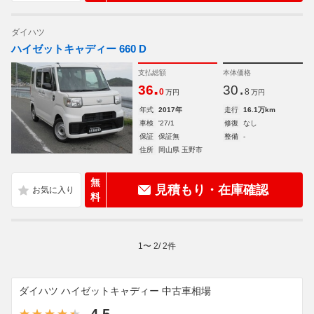
ダイハツ
ハイゼットキャディー 660 D
支払総額
本体価格
.
.
36
30
0
8
万円
万円
年式
2017年
走行
16.1万km
車検
'27/1
修復
なし
保証
保証無
整備
-
住所
岡山県 玉野市
無
見積もり・在庫確認
料
1
〜
2
/
2
件
ダイハツ ハイゼットキャディー 中古車相場