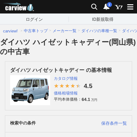
carview!
検索
通知
i
ログイン
ID新規取得
中古車トップ
メーカー一覧
ダイハツの車種一覧
ダイハ
carview!
ダイハツ ハイゼットキャディー(岡山県)
の中古車
ダイハツ ハイゼットキャディー の基本情報
カタログ情報
4.5
価格相場情報
64.1
平均本体価格：
万円
検索中の条件
保存条件一覧