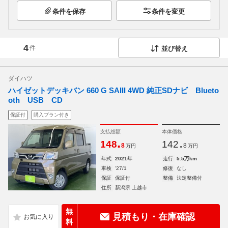
条件を保存
条件を変更
4
件
並び替え
ダイハツ
ハイゼットデッキバン 660 G SAIII 4WD 純正SDナビ Blueto
oth USB CD
保証付
購入プラン付き
支払総額
本体価格
.
.
148
142
8
8
万円
万円
年式
2021年
走行
5.5万km
車検
'27/1
修復
なし
保証
保証付
整備
法定整備付
住所
新潟県 上越市
無
見積もり・在庫確認
料