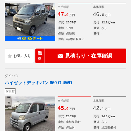
支払総額
本体価格
.
.
47
46
0
0
万円
万円
年式
2005年
走行
12.9万km
車検
'27/9
修復
なし
保証
保証無
整備
-
住所
新潟県 長岡市
無
見積もり・在庫確認
料
ダイハツ
ハイゼットデッキバン 660 G 4WD
保証付
支払総額
本体価格
.
.
45
42
0
1
万円
万円
年式
2009年
走行
14.0万km
車検
車検整備付
修復
なし
保証
保証付
整備
法定整備付