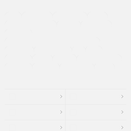
４ＷＤ
定期点検記録簿
ワンオーナーカー
福祉車両
メーカー系販売店取り扱い車
修復歴無し
アルミホイール
寒冷地仕様車
過給機設定モデル（ターボ・スーパーチャージャーなど)
ETC
CDプレーヤー
カーナビゲーション
禁煙車
法定整備付き
保証付き
エアバッグ
ディスチャージドランプ
支払総顔あり
クーポンあり
車両品質評価書付
新着車両