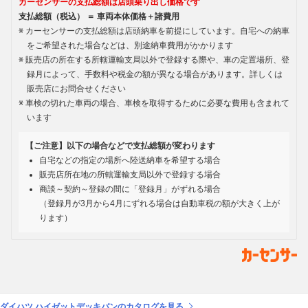
カーセンサーの支払総額は店頭乗り出し価格です
支払総額（税込） ＝ 車両本体価格＋諸費用
カーセンサーの支払総額は店頭納車を前提にしています。自宅への納車
をご希望された場合などは、別途納車費用がかかります
販売店の所在する所轄運輸支局以外で登録する際や、車の定置場所、登
録月によって、手数料や税金の額が異なる場合があります。詳しくは
販売店にお問合せください
車検の切れた車両の場合、車検を取得するために必要な費用も含まれて
います
【ご注意】以下の場合などで支払総額が変わります
自宅などの指定の場所へ陸送納車を希望する場合
販売店所在地の所轄運輸支局以外で登録する場合
商談～契約～登録の間に「登録月」がずれる場合
（登録月が3月から4月にずれる場合は自動車税の額が大きく上が
ります）
ダイハツ ハイゼットデッキバンのカタログを見る