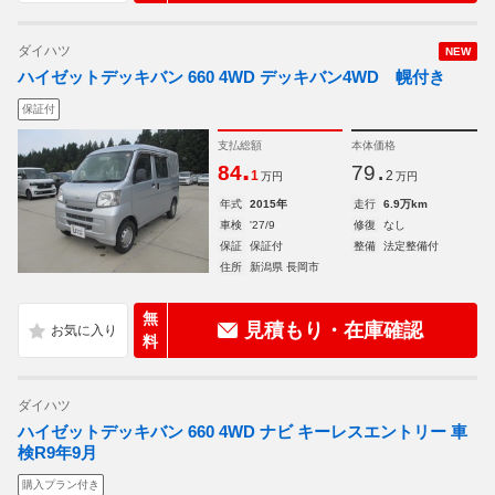
ダイハツ
NEW
ハイゼットデッキバン 660 4WD デッキバン4WD 幌付き
保証付
支払総額
本体価格
.
.
84
79
1
2
万円
万円
年式
2015年
走行
6.9万km
車検
'27/9
修復
なし
保証
保証付
整備
法定整備付
住所
新潟県 長岡市
無
見積もり・在庫確認
料
ダイハツ
ハイゼットデッキバン 660 4WD ナビ キーレスエントリー 車
検R9年9月
購入プラン付き