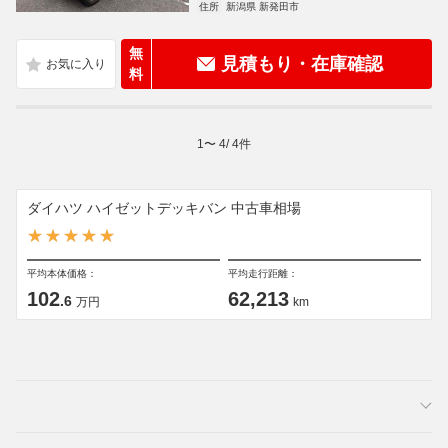
住所
新潟県 新発田市
無
見積もり・在庫確認
料
1
〜
4
/
4
件
ダイハツ ハイゼットデッキバン 中古車相場
平均本体価格：
平均走行距離：
102
62,213
.6
万円
km