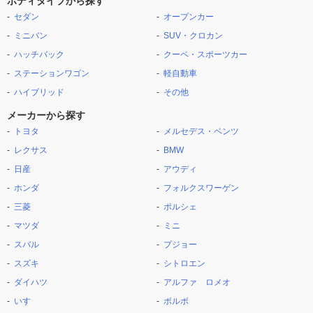
ボディタイプから探す
セダン
オープンカー
ミニバン
SUV・クロカン
ハッチバック
クーペ・スポーツカー
ステーションワゴン
軽自動車
ハイブリッド
その他
メーカーから探す
トヨタ
メルセデス・ベンツ
レクサス
BMW
日産
アウディ
ホンダ
フォルクスワーゲン
三菱
ポルシェ
マツダ
ミニ
スバル
プジョー
スズキ
シトロエン
ダイハツ
アルファ ロメオ
いすゞ
ボルボ