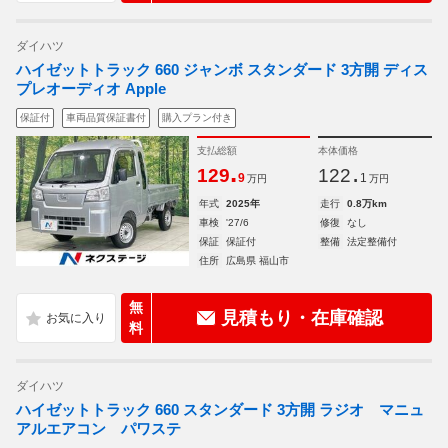
ダイハツ
ハイゼットトラック 660 ジャンボ スタンダード 3方開 ディス
プレオーディオ Apple
保証付
車両品質保証書付
購入プラン付き
支払総額
本体価格
.
.
129
122
9
1
万円
万円
年式
2025年
走行
0.8万km
車検
'27/6
修復
なし
保証
保証付
整備
法定整備付
住所
広島県 福山市
無
見積もり・在庫確認
料
ダイハツ
ハイゼットトラック 660 スタンダード 3方開 ラジオ マニュ
アルエアコン パワステ