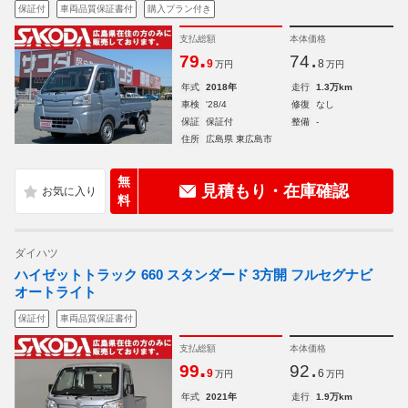
保証付
車両品質保証書付
購入プラン付き
支払総額
本体価格
.
.
79
74
9
8
万円
万円
年式
2018年
走行
1.3万km
車検
'28/4
修復
なし
保証
保証付
整備
-
住所
広島県 東広島市
無
見積もり・在庫確認
料
ダイハツ
ハイゼットトラック 660 スタンダード 3方開 フルセグナビ
オートライト
保証付
車両品質保証書付
支払総額
本体価格
.
.
99
92
9
6
万円
万円
年式
2021年
走行
1.9万km