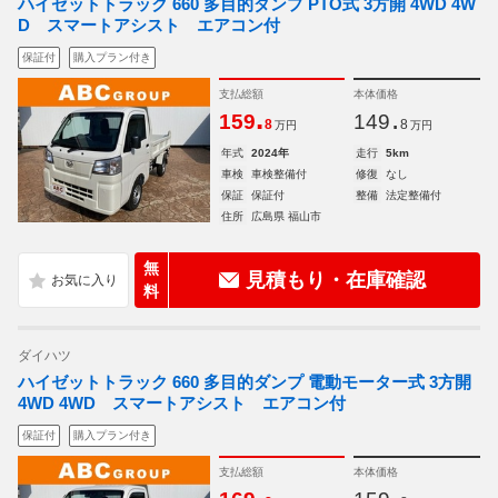
ハイゼットトラック 660 多目的ダンプ PTO式 3方開 4WD 4W
D スマートアシスト エアコン付
保証付
購入プラン付き
支払総額
本体価格
.
.
159
149
8
8
万円
万円
年式
2024年
走行
5km
車検
車検整備付
修復
なし
保証
保証付
整備
法定整備付
住所
広島県 福山市
無
見積もり・在庫確認
料
ダイハツ
ハイゼットトラック 660 多目的ダンプ 電動モーター式 3方開
4WD 4WD スマートアシスト エアコン付
保証付
購入プラン付き
支払総額
本体価格
.
.