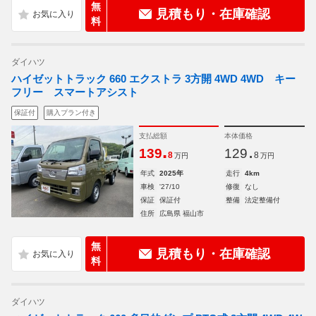
無
見積もり・在庫確認
料
ダイハツ
ハイゼットトラック 660 エクストラ 3方開 4WD 4WD キー
フリー スマートアシスト
保証付
購入プラン付き
支払総額
本体価格
.
.
139
129
8
8
万円
万円
年式
2025年
走行
4km
車検
'27/10
修復
なし
保証
保証付
整備
法定整備付
住所
広島県 福山市
無
見積もり・在庫確認
料
ダイハツ