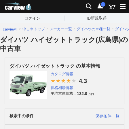
carview!
検索
通知
i
ログイン
ID新規取得
中古車トップ
メーカー一覧
ダイハツの車種一覧
ダイハ
carview!
ダイハツ ハイゼットトラック(広島県)の
中古車
ダイハツ ハイゼットトラック の基本情報
カタログ情報
4.3
価格相場情報
132.0
平均本体価格：
万円
検索中の条件
保存条件一覧