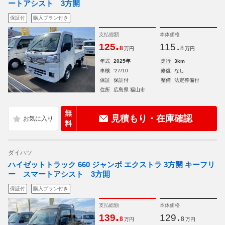
ートアシスト 3方開
保証付
購入プラン付き
支払総額
本体価格
.
.
125
115
8
8
万円
万円
年式
2025年
走行
3km
車検
'27/10
修復
なし
保証
保証付
整備
法定整備付
住所
広島県 福山市
無
見積もり・在庫確認
料
ダイハツ
ハイゼットトラック 660 ジャンボ エクストラ 3方開 キーフリ
ー スマートアシスト 3方開
保証付
購入プラン付き
支払総額
本体価格
.
.
139
129
8
8
万円
万円