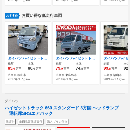
2021年/5.1万km
2013年/1.7万km
2018年/5.7万km
お買い得な低走行車両
おすすめ
ダイハツ ハイゼットトラック 660 スタンダード 3方開
ダイハツ ハイゼットトラック 660 スタンダード 3方開 ラジオ マニュアルエアコン パワステ
総額
本体
総額
本体
総額
本体
65
60
79
74
99
92
.0
万円
.0
万円
.9
万円
.8
万円
.8
万円
.
広島県 福山市
広島県 東広島市
広島県 福山市
2017年/1.7万km
2018年/1.3万km
2021年/1.1万km
ダイハツ
ハイゼットトラック 660 スタンダード 3方開 ヘッドランプ
運転席SRSエアバック
保証付
車両品質保証書付
購入プラン付き