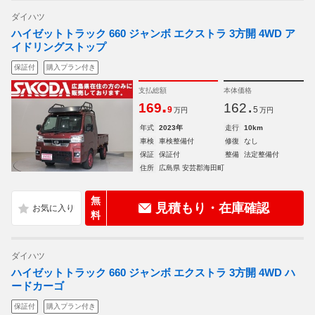
ダイハツ
ハイゼットトラック 660 ジャンボ エクストラ 3方開 4WD ア
イドリングストップ
保証付
購入プラン付き
支払総額
本体価格
.
.
169
162
9
5
万円
万円
年式
2023年
走行
10km
車検
車検整備付
修復
なし
保証
保証付
整備
法定整備付
住所
広島県 安芸郡海田町
無
見積もり・在庫確認
料
ダイハツ
ハイゼットトラック 660 ジャンボ エクストラ 3方開 4WD ハ
ードカーゴ
保証付
購入プラン付き