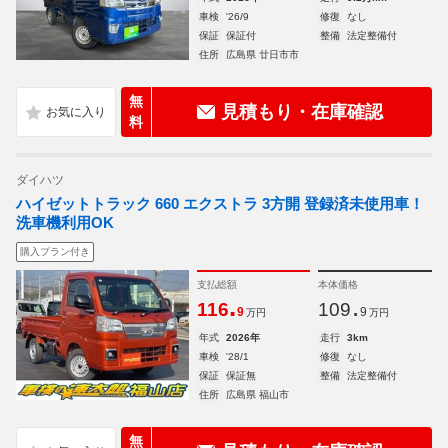
車検
'26/9
修復
なし
保証
保証付
整備
法定整備付
住所
広島県 廿日市市
無
見積もり・在庫確認
料
ダイハツ
ハイゼットトラック 660 エクストラ 3方開 登録済未使用車！
洗車機利用OK
購入プラン付き
支払総額
本体価格
.
.
116
109
9
9
万円
万円
年式
2026年
走行
3km
車検
'28/1
修復
なし
保証
保証無
整備
法定整備付
住所
広島県 福山市
無