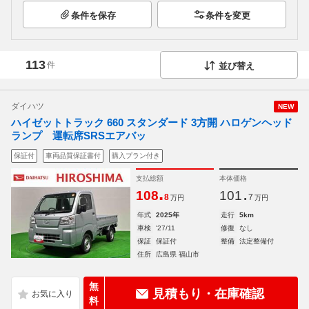
条件を保存
条件を変更
113
件
並び替え
ダイハツ
NEW
ハイゼットトラック 660 スタンダード 3方開 ハロゲンヘッド
ランプ 運転席SRSエアバッ
保証付
車両品質保証書付
購入プラン付き
支払総額
本体価格
.
.
108
101
8
7
万円
万円
年式
2025年
走行
5km
車検
'27/11
修復
なし
保証
保証付
整備
法定整備付
住所
広島県 福山市
無
見積もり・在庫確認
料