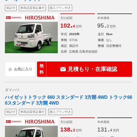
保証付
車両品質保証書付
購入プラン付き
支払総額
本体価格
.
.
102
95
4
3
万円
万円
年式
2025年
走行
5km
車検
'27/11
修復
なし
保証
保証付
整備
法定整備付
住所
広島県 広島市佐伯区
無
見積もり・在庫確認
料
ダイハツ
ハイゼットトラック 660 スタンダード 3方開 4WD トラック66
0スタンダード 3方開 4WD
保証付
車両品質保証書付
購入プラン付き
支払総額
本体価格
.
.
138
131
3
4
万円
万円