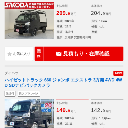
支払総額
本体価格
.
.
209
204
9
9
万円
万円
年式
2025年
走行
10km
車検
'27/5
修復
なし
保証
保証付
整備
-
住所
広島県 安芸郡海田町
無
見積もり・在庫確認
料
ダイハツ
NEW
ハイゼットトラック 660 ジャンボ エクストラ 3方開 4WD 4W
D SDナビ バックカメラ
保証付
購入プラン付き
支払総額
本体価格
.
.
149
142
9
0
万円
万円
年式
2023年
走行
1.9万km
車検
'27/11
修復
なし