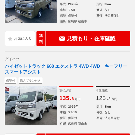
年式
2025年
走行
3km
車検
'27/8
修復
なし
保証
保証付
整備
法定整備付
住所
広島県 福山市
無
見積もり・在庫確認
料
ダイハツ
ハイゼットトラック 660 エクストラ 4WD 4WD キーフリー
スマートアシスト
保証付
購入プラン付き
支払総額
本体価格
.
.
135
125
8
8
万円
万円
年式
2025年
走行
3km
車検
'27/10
修復
なし
保証
保証付
整備
法定整備付
住所
広島県 福山市