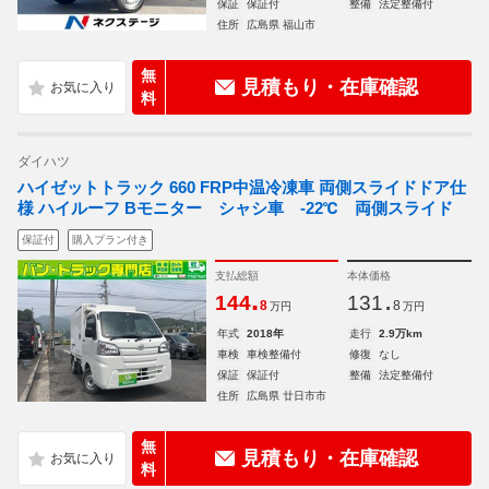
保証
保証付
整備
法定整備付
住所
広島県 福山市
無
見積もり・在庫確認
料
ダイハツ
ハイゼットトラック 660 FRP中温冷凍車 両側スライドドア仕
様 ハイルーフ Bモニター シャシ車 -22℃ 両側スライド
保証付
購入プラン付き
支払総額
本体価格
.
.
144
131
8
8
万円
万円
年式
2018年
走行
2.9万km
車検
車検整備付
修復
なし
保証
保証付
整備
法定整備付
住所
広島県 廿日市市
無
見積もり・在庫確認
料