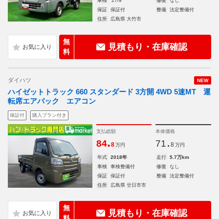
車検
'27/9
修復
なし
保証
保証付
整備
法定整備付
住所
広島県 大竹市
無
見積もり・在庫確認
料
ダイハツ
NEW
ハイゼットトラック 660 スタンダード 3方開 4WD 5速MT 運
転席エアバック エアコン
保証付
購入プラン付き
支払総額
本体価格
.
.
84
71
8
8
万円
万円
年式
2018年
走行
5.7万km
車検
車検整備付
修復
なし
保証
保証付
整備
法定整備付
住所
広島県 廿日市市
無
見積もり・在庫確認
料