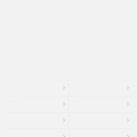
４ＷＤ
定期点検記録簿
ワンオーナーカー
福祉車両
メーカー系販売店取り扱い車
修復歴無し
アルミホイール
寒冷地仕様車
過給機設定モデル（ターボ・スーパーチャージャーなど)
ETC
CDプレーヤー
カーナビゲーション
禁煙車
法定整備付き
保証付き
エアバッグ
ディスチャージドランプ
支払総顔あり
クーポンあり
車両品質評価書付
新着車両