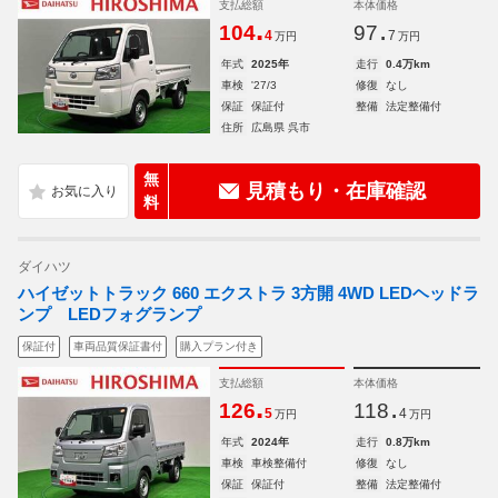
支払総額
本体価格
.
.
104
97
4
7
万円
万円
年式
2025年
走行
0.4万km
車検
'27/3
修復
なし
保証
保証付
整備
法定整備付
住所
広島県 呉市
無
見積もり・在庫確認
料
ダイハツ
ハイゼットトラック 660 エクストラ 3方開 4WD LEDヘッドラ
ンプ LEDフォグランプ
保証付
車両品質保証書付
購入プラン付き
支払総額
本体価格
.
.
126
118
5
4
万円
万円
年式
2024年
走行
0.8万km
車検
車検整備付
修復
なし
保証
保証付
整備
法定整備付