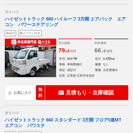
ダイハツ
ハイゼットトラック 660 ハイルーフ 3方開 エアバック エア
コン パワーステアリング
保証付
購入プラン付き
支払総額
本体価格
.
.
79
66
8
8
万円
万円
年式
2017年
走行
3.4万km
車検
車検整備付
修復
なし
保証
保証付
整備
法定整備付
住所
広島県 広島市佐伯区
無
見積もり・在庫確認
料
ダイハツ
ハイゼットトラック 660 スタンダード 3方開 フロア5速MT
エアコン パワステ