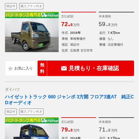
保証付
購入プラン付き
支払総額
本体価格
.
.
72
59
8
8
万円
万円
年式
2016年
走行
7.8万km
車検
車検整備付
修復
なし
保証
保証付
整備
法定整備付
住所
広島県 廿日市市
無
見積もり・在庫確認
料
ダイハツ
ハイゼットトラック 660 ジャンボ 3方開 フロア3速AT 純正C
Dオーディオ
保証付
購入プラン付き
支払総額
本体価格
.
.
79
71
8
8
万円
万円
年式
2016年
走行
9.2万km