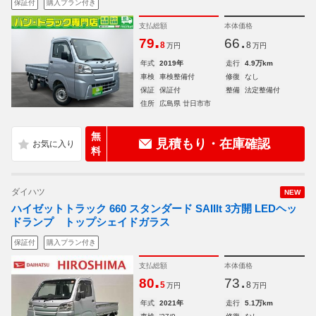
保証付
購入プラン付き
支払総額
本体価格
.
.
79
66
8
8
万円
万円
年式
2019年
走行
4.9万km
車検
車検整備付
修復
なし
保証
保証付
整備
法定整備付
住所
広島県 廿日市市
無
見積もり・在庫確認
料
ダイハツ
NEW
ハイゼットトラック 660 スタンダード SAIIIt 3方開 LEDヘッ
ドランプ トップシェイドガラス
保証付
購入プラン付き
支払総額
本体価格
.
.
80
73
5
8
万円
万円
年式
2021年
走行
5.1万km