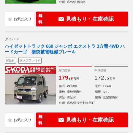
住所
広島県 福山市
無
見積もり・在庫確認
料
ダイハツ
ハイゼットトラック 660 ジャンボ エクストラ 3方開 4WD ハ
ードカーゴ 衝突被害軽減ブレーキ
保証付
購入プラン付き
支払総額
本体価格
.
.
179
172
9
5
万円
万円
年式
2023年
走行
10km
車検
車検整備付
修復
なし
保証
保証付
整備
法定整備付
住所
広島県 安芸郡海田町
無
見積もり・在庫確認
料