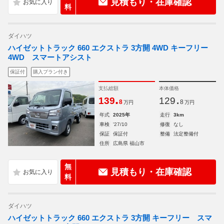
見積もり・在庫確認
料
ダイハツ
ハイゼットトラック 660 エクストラ 3方開 4WD キーフリー
4WD スマートアシスト
保証付
購入プラン付き
支払総額
本体価格
.
.
139
129
8
8
万円
万円
年式
2025年
走行
3km
車検
'27/10
修復
なし
保証
保証付
整備
法定整備付
住所
広島県 福山市
無
見積もり・在庫確認
料
ダイハツ
ハイゼットトラック 660 エクストラ 3方開 キーフリー スマ