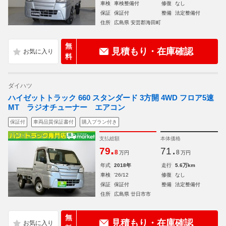
車検
車検整備付
修復
なし
保証
保証付
整備
法定整備付
住所
広島県 安芸郡海田町
無
見積もり・在庫確認
料
ダイハツ
ハイゼットトラック 660 スタンダード 3方開 4WD フロア5速
MT ラジオチューナー エアコン
保証付
車両品質保証書付
購入プラン付き
支払総額
本体価格
.
.
79
71
8
8
万円
万円
年式
2018年
走行
5.6万km
車検
'26/12
修復
なし
保証
保証付
整備
法定整備付
住所
広島県 廿日市市
無
見積もり・在庫確認