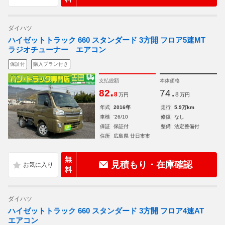
ダイハツ
ハイゼットトラック 660 スタンダード 3方開 フロア5速MT
ラジオチューナー エアコン
保証付
購入プラン付き
支払総額
本体価格
.
.
82
74
8
8
万円
万円
年式
2016年
走行
5.9万km
車検
'26/10
修復
なし
保証
保証付
整備
法定整備付
住所
広島県 廿日市市
無
見積もり・在庫確認
料
ダイハツ
ハイゼットトラック 660 スタンダード 3方開 フロア4速AT
エアコン