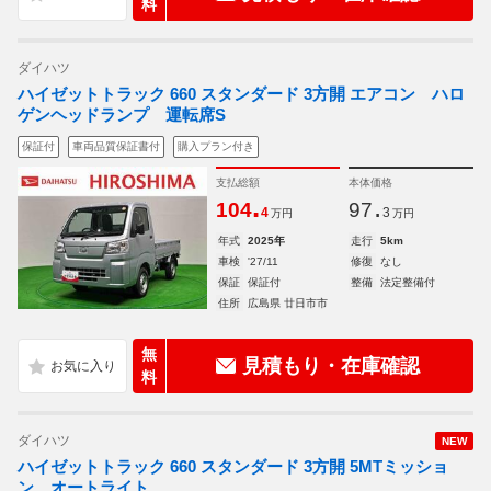
料
ダイハツ
ハイゼットトラック 660 スタンダード 3方開 エアコン ハロ
ゲンヘッドランプ 運転席S
保証付
車両品質保証書付
購入プラン付き
支払総額
本体価格
.
.
104
97
4
3
万円
万円
年式
2025年
走行
5km
車検
'27/11
修復
なし
保証
保証付
整備
法定整備付
住所
広島県 廿日市市
無
見積もり・在庫確認
料
ダイハツ
NEW
ハイゼットトラック 660 スタンダード 3方開 5MTミッショ
ン オートライト