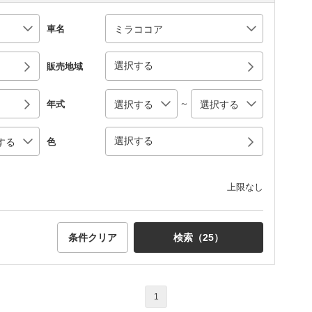
車名
選択する
販売地域
～
年式
選択する
色
上限なし
条件クリア
検索（
25
）
1