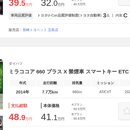
39
32
.5
.0
万円
万円
: 40.5万円
3
C
車両品質評価
トヨタU-Car品質評価制度(トヨタ自動車)
点
内装:
販売店：
長崎トヨペット 五島店
ダイハツ
ミラココア 660 プラス X 禁煙車 スマートキー ET
年式
走行距離
排気量
ミッション
2014年
7.7万km
660cc
AT/CVT
20
Aプラン
支払総額
本体価格
: 50.5万円
48
41
Bプラン
.9
.1
万円
万円
: 50.6万円