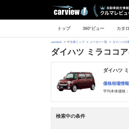
トップ
360°ビュー
カタ
carview!
中古車トップ
メーカー一覧
ダイハツの
ダイハツ ミラココア
ダイハツ 
価格相場情報
平均本体価格
検索中の条件