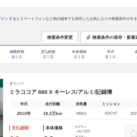
ログイン
するとスマートフォンなど他の端末でも保存したお気に入りや検索条件が引き
検索条件変更
検索条件の保存・新着
掲載時期
支払総額
本体価格
年式
新
古
安
高
安
高
新
古
ダイハツ
ミラココア 660 X キーレス/アルミ/記録簿
年式
走行距離
排気量
ミッション
2013年
10.3万km
660cc
AT/CVT
20
Aプラン
支払総額
本体価格
: 46.7万円
Bプラン