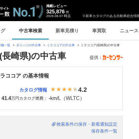
掲載レビュー
325,876
件
時点
※新車カタログのある自動車総合情報
2026.08.07
ログ
中古車検索
新車見積り
車買取
ニュース
車種一覧
ダイハツの中古車
ミラココアの中古車
ミラココア(長崎県)の中古車
(長崎県)の中古車
提供：
ミラココア の基本情報
4.2
カタログ情報
41.4
-
km/L（WLTC）
：
万円
カタログ燃費：
検索条件の保存・新着通知設定
保存条件一覧