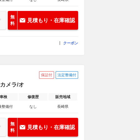
無
見積もり・在庫確認
料
クーポン
保証付
法定整備付
ックカメラ/オ
車検
修復歴
販売地域
検整備付
なし
長崎県
無
見積もり・在庫確認
料