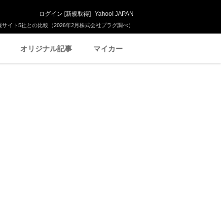
ログイン
[
新規取得
]
Yahoo! JAPAN
サイト5社との比較（2026年2月株式会社プラグ調べ）
オリジナル記事
マイカー