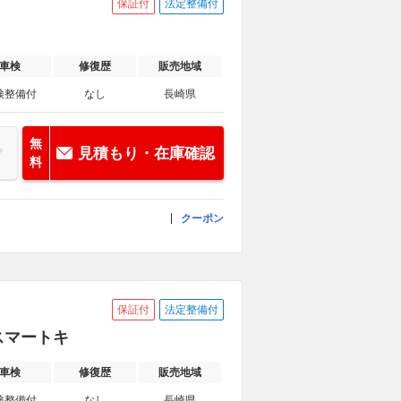
保証付
法定整備付
車検
修復歴
販売地域
検整備付
なし
長崎県
無
見積もり・在庫確認
料
クーポン
保証付
法定整備付
C/スマートキ
車検
修復歴
販売地域
検整備付
なし
長崎県