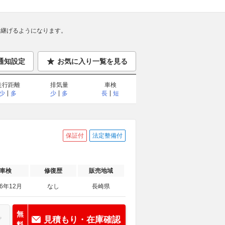
継げるようになります。
通知設定
お気に入り一覧を見る
走行距離
排気量
車検
少
多
少
多
長
短
保証付
法定整備付
車検
修復歴
販売地域
26年12月
なし
長崎県
無
見積もり・在庫確認
料