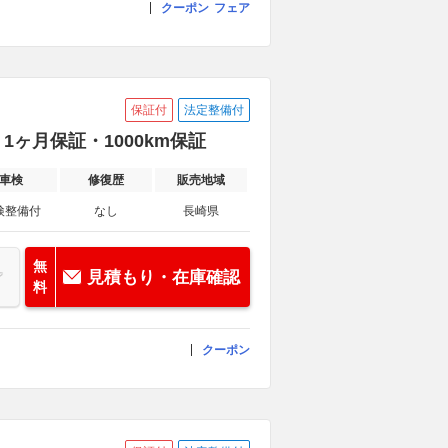
クーポン
フェア
保証付
法定整備付
1ヶ月保証・1000km保証
車検
修復歴
販売地域
検整備付
なし
長崎県
無
見積もり・在庫確認
料
クーポン