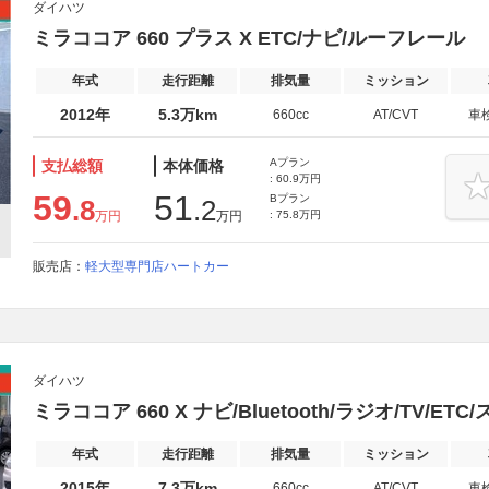
ダイハツ
ミラココア 660 プラス X ETC/ナビ/ルーフレール
年式
走行距離
排気量
ミッション
2012年
5.3万km
660cc
AT/CVT
車
Aプラン
支払総額
本体価格
: 60.9万円
59
51
Bプラン
.8
.2
万円
万円
: 75.8万円
販売店：
軽大型専門店ハートカー
ダイハツ
ミラココア 660 X ナビ/Bluetooth/ラジオ/TV/ET
年式
走行距離
排気量
ミッション
2015年
7.3万km
660cc
AT/CVT
車