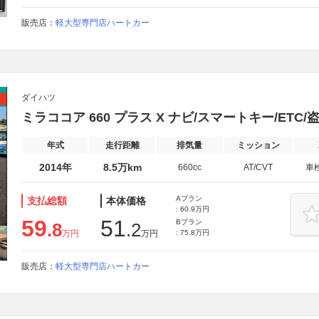
販売店：
軽大型専門店ハートカー
ダイハツ
ミラココア 660 プラス X ナビ/スマートキー/ETC
年式
走行距離
排気量
ミッション
2014年
8.5万km
660cc
AT/CVT
車
Aプラン
支払総額
本体価格
: 60.9万円
59
51
Bプラン
.8
.2
万円
万円
: 75.8万円
販売店：
軽大型専門店ハートカー