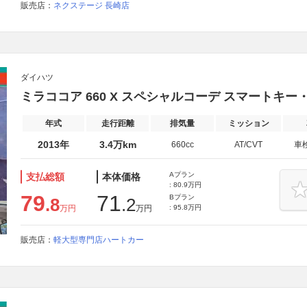
販売店：
ネクステージ 長崎店
ダイハツ
ミラココア 660 X スペシャルコーデ スマートキー・
年式
走行距離
排気量
ミッション
2013年
3.4万km
660cc
AT/CVT
車
Aプラン
支払総額
本体価格
: 80.9万円
79
71
Bプラン
.8
.2
万円
万円
: 95.8万円
販売店：
軽大型専門店ハートカー