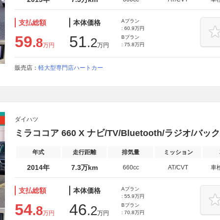
Aプラン
支払総額
本体価格
: 60.9万円
59
51
Bプラン
.8
.2
万円
万円
: 75.8万円
販売店：
軽大型専門店ハートカー
ダイハツ
ミラココア 660 X ナビ/TV/Bluetooth/ラジオ/バ
年式
走行距離
排気量
ミッション
2014年
7.3万km
660cc
AT/CVT
車
Aプラン
支払総額
本体価格
: 55.9万円
54
46
Bプラン
.8
.2
万円
万円
: 70.8万円