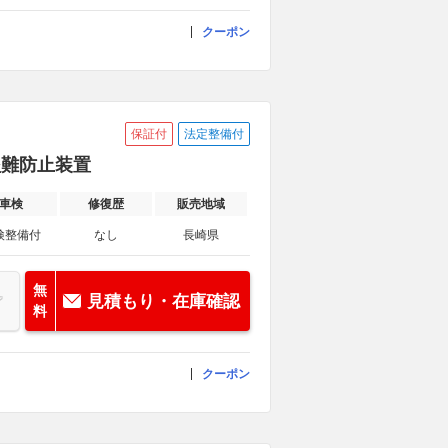
クーポン
保証付
法定整備付
/盗難防止装置
車検
修復歴
販売地域
検整備付
なし
長崎県
無
見積もり・在庫確認
料
クーポン