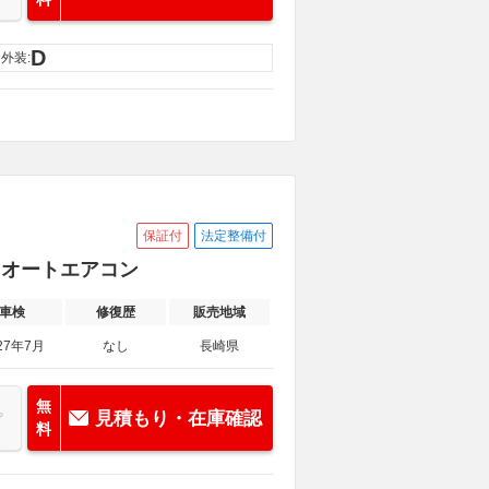
D
外装:
保証付
法定整備付
C オートエアコン
車検
修復歴
販売地域
27年7月
なし
長崎県
無
見積もり・在庫確認
料