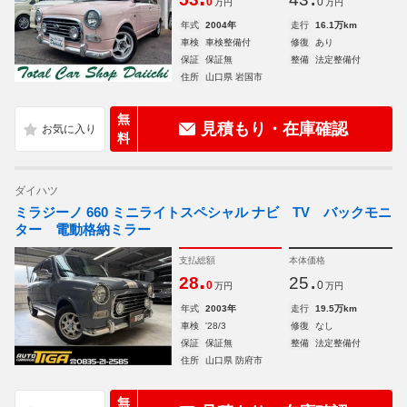
0
0
万円
万円
年式
2004年
走行
16.1万km
車検
車検整備付
修復
あり
保証
保証無
整備
法定整備付
住所
山口県 岩国市
無
見積もり・在庫確認
料
ダイハツ
ミラジーノ 660 ミニライトスペシャル ナビ TV バックモニ
ター 電動格納ミラー
支払総額
本体価格
.
.
28
25
0
0
万円
万円
年式
2003年
走行
19.5万km
車検
'28/3
修復
なし
保証
保証無
整備
法定整備付
住所
山口県 防府市
無