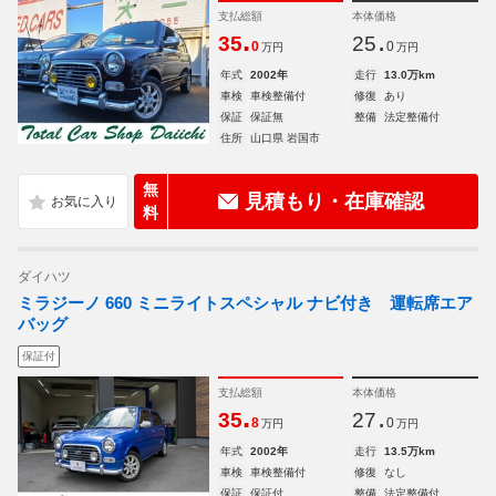
支払総額
本体価格
.
.
35
25
0
0
万円
万円
年式
2002年
走行
13.0万km
車検
車検整備付
修復
あり
保証
保証無
整備
法定整備付
住所
山口県 岩国市
無
見積もり・在庫確認
料
ダイハツ
ミラジーノ 660 ミニライトスペシャル ナビ付き 運転席エア
バッグ
保証付
支払総額
本体価格
.
.
35
27
8
0
万円
万円
年式
2002年
走行
13.5万km
車検
車検整備付
修復
なし
保証
保証付
整備
法定整備付