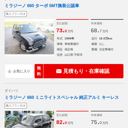
ミラジーノ 660 ターボ 5MT換装公認車
購入プラン付き
支払総額
本体価格
.
.
73
68
0
7
万円
万円
年式
1999年
走行
16.0万km
車検
車検整備付
修復
なし
保証
保証無
整備
法定整備付
住所
山口県 宇部市
無
見積もり・在庫確認
料
ダイハツ
ミラジーノ 660 ミニライトスペシャル 純正アルミ キーレス
購入プラン付き
支払総額
本体価格
.
.
82
75
0
0
万円
万円