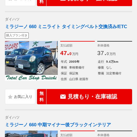
料
ダイハツ
ミラジーノ 660 ミニライト タイミングベルト交換済み/ETC
購入プラン付き
支払総額
本体価格
.
.
47
37
0
0
万円
万円
年式
2005年
走行
9.4万km
車検
車検整備付
修復
なし
保証
保証無
整備
法定整備付
住所
山口県 岩国市
無
見積もり・在庫確認
料
ダイハツ
ミラジーノ 660 中期マイナー後ブラックインテリア
支払総額
本体価格