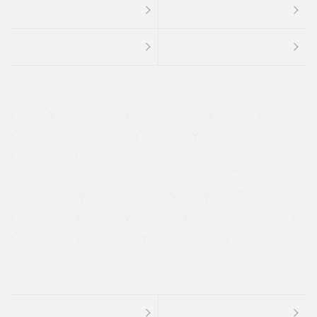
４ＷＤ
定期点検記録簿
ワンオーナーカー
福祉車両
メーカー系販売店取り扱い車
修復歴無し
アルミホイール
寒冷地仕様車
過給機設定モデル（ターボ・スーパーチャージャーなど)
ETC
CDプレーヤー
カーナビゲーション
禁煙車
法定整備付き
保証付き
エアバッグ
ディスチャージドランプ
支払総顔あり
クーポンあり
車両品質評価書付
新着車両