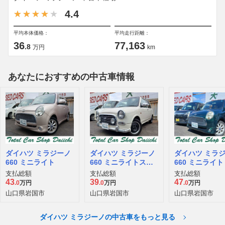
4.4
平均本体価格：
平均走行距離：
36
77,163
.8
万円
km
あなたにおすすめの中古車情報
ダイハツ ミラジーノ
ダイハツ ミラジーノ
ダイハツ ミラ
660 ミニライト
660 ミニライトスペ
660 ミニライト
シャル
支払総額
支払総額
支払総額
43
39
47
.0
万円
.0
万円
.0
万円
山口県岩国市
山口県岩国市
山口県岩国市
ダイハツ ミラジーノの中古車をもっと見る