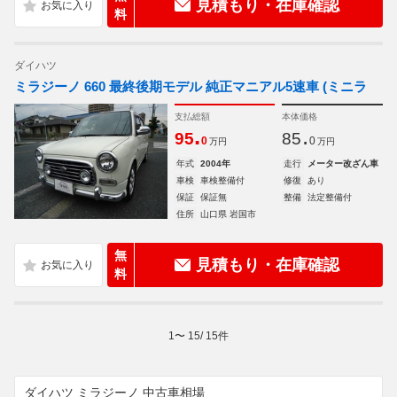
見積もり・在庫確認
料
ダイハツ
ミラジーノ 660 最終後期モデル 純正マニアル5速車 (ミニラ
支払総額
本体価格
.
.
95
85
0
0
万円
万円
年式
2004年
走行
メーター改ざん車
車検
車検整備付
修復
あり
保証
保証無
整備
法定整備付
住所
山口県 岩国市
無
見積もり・在庫確認
料
1
〜
15
/
15
件
ダイハツ ミラジーノ 中古車相場