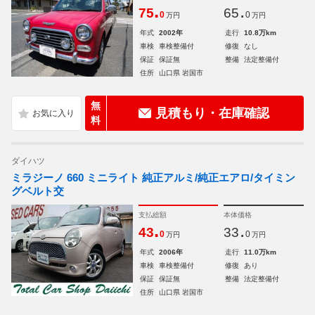
.
.
75
65
0
0
万円
万円
年式
2002年
走行
10.8万km
車検
車検整備付
修復
なし
保証
保証無
整備
法定整備付
住所
山口県 岩国市
無
見積もり・在庫確認
料
ダイハツ
ミラジーノ 660 ミニライト 純正アルミ/純正エアロ/タイミン
グベルト交
支払総額
本体価格
.
.
43
33
0
0
万円
万円
年式
2006年
走行
11.0万km
車検
車検整備付
修復
あり
保証
保証無
整備
法定整備付
住所
山口県 岩国市