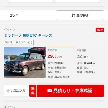
15
件
並び替え
ダイハツ
NEW
ミラジーノ 660 ETC キーレス
保証付
購入プラン付き
支払総額
本体価格
.
.
29
22
0
0
万円
万円
年式
2002年
走行
13.4万km
車検
車検整備付
修復
なし
保証
保証付
整備
法定整備付
住所
山口県 岩国市
無
見積もり・在庫確認
料
ダイハツ