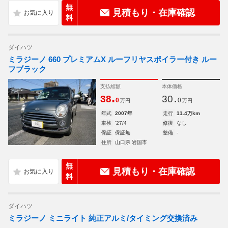
無
見積もり・在庫確認
料
ダイハツ
ミラジーノ 660 プレミアムX ルーフリヤスポイラー付き ルー
フブラック
支払総額
本体価格
.
.
38
30
0
0
万円
万円
年式
2007年
走行
11.4万km
車検
'27/4
修復
なし
保証
保証無
整備
-
住所
山口県 岩国市
無
見積もり・在庫確認
料
ダイハツ
ミラジーノ ミニライト 純正アルミ/タイミング交換済み