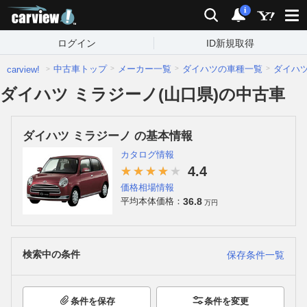
carview!
検索
通知
i
ログイン
ID新規取得
中古車トップ
メーカー一覧
ダイハツの車種一覧
ダイハ
carview!
ダイハツ ミラジーノ(山口県)の中古車
ダイハツ ミラジーノ の基本情報
カタログ情報
4.4
価格相場情報
36.8
平均本体価格：
万円
検索中の条件
保存条件一覧
条件を保存
条件を変更