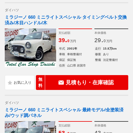
ダイハツ
ミラジーノ 660 ミニライトスペシャル タイミングベルト交換
済み/木目ハンドル/木
支払総額
本体価格
.
.
39
29
0
0
万円
万円
年式
2001年
走行
15.8万km
車検
車検整備付
修復
あり
保証
保証無
整備
法定整備付
住所
山口県 岩国市
無
見積もり・在庫確認
料
ダイハツ
ミラジーノ 660 ミニライトスペシャル 最終モデル/全塗装済
み/ウッド調パネル
支払総額
本体価格
.
.
53
43