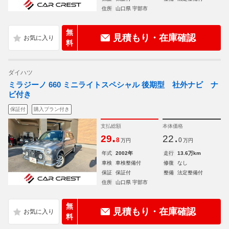
住所
山口県 宇部市
無
見積もり・在庫確認
料
ダイハツ
ミラジーノ 660 ミニライトスペシャル 後期型 社外ナビ ナ
ビ付き
保証付
購入プラン付き
支払総額
本体価格
.
.
29
22
8
0
万円
万円
年式
2002年
走行
13.6万km
車検
車検整備付
修復
なし
保証
保証付
整備
法定整備付
住所
山口県 宇部市
無
見積もり・在庫確認
料