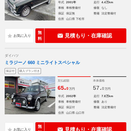
年式
2001年
走行
4.4万km
車検
車検整備付
修復
なし
保証
保証無
整備
法定整備付
住所
山口県 下松市
無
見積もり・在庫確認
料
ダイハツ
ミラジーノ 660 ミニライトスペシャル
保証付
購入プラン付き
支払総額
本体価格
.
.
65
57
0
0
万円
万円
年式
2002年
走行
7.8万km
車検
車検整備付
修復
あり
保証
保証付
整備
法定整備付
住所
山口県 山口市
無
見積もり・在庫確認