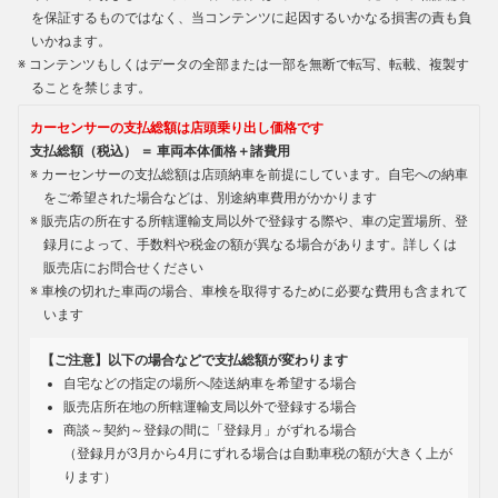
を保証するものではなく、当コンテンツに起因するいかなる損害の責も負
いかねます。
コンテンツもしくはデータの全部または一部を無断で転写、転載、複製す
ることを禁じます。
カーセンサーの支払総額は店頭乗り出し価格です
支払総額（税込） ＝ 車両本体価格＋諸費用
カーセンサーの支払総額は店頭納車を前提にしています。自宅への納車
をご希望された場合などは、別途納車費用がかかります
販売店の所在する所轄運輸支局以外で登録する際や、車の定置場所、登
録月によって、手数料や税金の額が異なる場合があります。詳しくは
販売店にお問合せください
車検の切れた車両の場合、車検を取得するために必要な費用も含まれて
います
【ご注意】以下の場合などで支払総額が変わります
自宅などの指定の場所へ陸送納車を希望する場合
販売店所在地の所轄運輸支局以外で登録する場合
商談～契約～登録の間に「登録月」がずれる場合
（登録月が3月から4月にずれる場合は自動車税の額が大きく上が
ります）