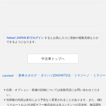
Yahoo! JAPAN IDでログイン
するとお気に入りに登録や複数見積もりが
できるようになります。
中古車トップへ
新車カタログ
ダイハツ(DAIHATSU)
ミラジーノ
ミラジー
carview!
仕様・オプション・装備の詳細については各販売店にお問い合わせくださ
い。
当情報の内容は各社により予告なく変更されることがあります。また、(株)
リクルートおよびLINEヤフー株式会社は当コンテンツの完全性、無誤謬性