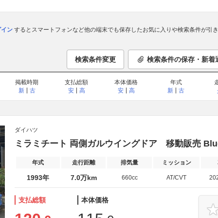
ログイン
するとスマートフォンなど他の端末でも保存したお気に入りや検索条件が引き
検索条件変更
検索条件の保存・新着
掲載時期
支払総額
本体価格
年式
新
古
安
高
安
高
新
古
ダイハツ
ミラミチート 両側ガルウイングドア 移動販売 Blueto
年式
走行距離
排気量
ミッション
1993年
7.0万km
660cc
AT/CVT
20
支払総額
本体価格