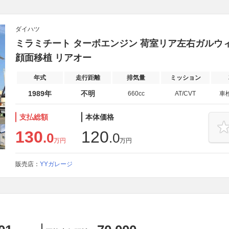
ダイハツ
ミラミチート ターボエンジン 荷室リア左右ガルウィン
顔面移植 リアオー
年式
走行距離
排気量
ミッション
1989年
不明
660cc
AT/CVT
車
支払総額
本体価格
130
120
.0
.0
万円
万円
販売店：
YYガレージ