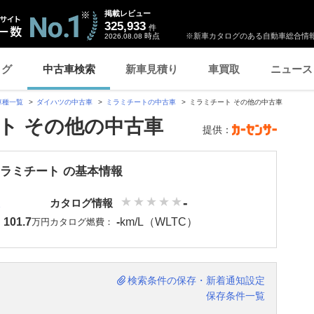
掲載レビュー
325,933
件
時点
※新車カタログのある自動車総合情報
2026.08.08
ログ
中古車検索
新車見積り
車買取
ニュース
車種一覧
ダイハツの中古車
ミラミチートの中古車
ミラミチート その他の中古車
ト その他の中古車
提供：
ミラミチート の基本情報
-
カタログ情報
101.7
-
km/L（WLTC）
：
万円
カタログ燃費：
検索条件の保存・新着通知設定
保存条件一覧