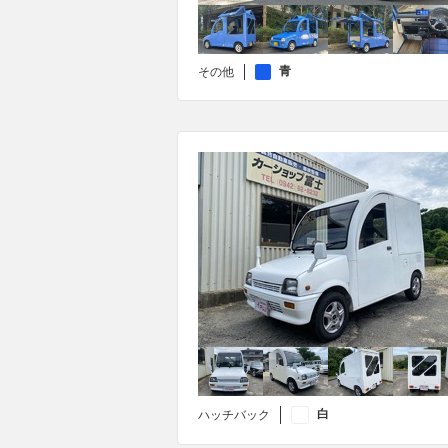
青
その他
白
ハッチバック