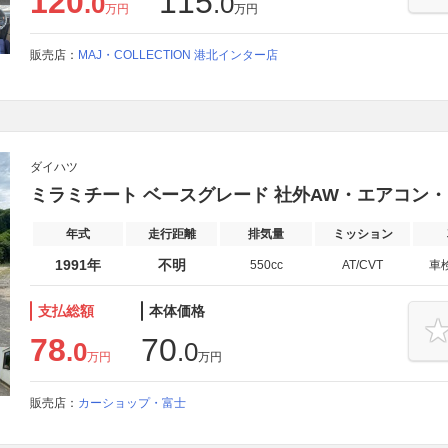
120
115
.0
.0
万円
万円
販売店：
MAJ・COLLECTION 港北インター店
ダイハツ
ミラミチート ベースグレード 社外AW・エアコン
年式
走行距離
排気量
ミッション
1991年
不明
550cc
AT/CVT
車
支払総額
本体価格
78
70
.0
.0
万円
万円
販売店：
カーショップ・富士