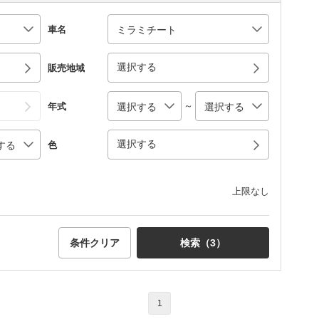
車名
選択する
販売地域
～
年式
選択する
色
上限なし
条件クリア
検索（
3
）
1