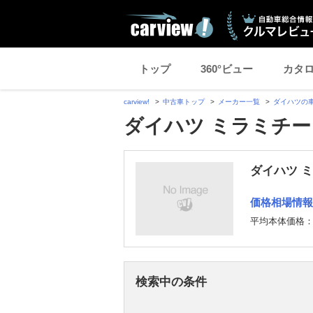
トップ
360°ビュー
カタ
carview!
中古車トップ
メーカー一覧
ダイハツの
ダイハツ ミラミチー
ダイハツ 
価格相場情報
平均本体価格
検索中の条件