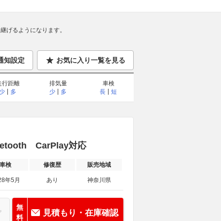
継げるようになります。
通知設定
お気に入り一覧を見る
走行距離
排気量
車検
少
多
少
多
長
短
oth CarPlay対応
車検
修復歴
販売地域
28年5月
あり
神奈川県
無
見積もり・在庫確認
料