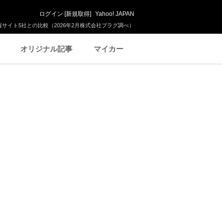
ログイン
[
新規取得
]
Yahoo! JAPAN
サイト5社との比較（2026年2月株式会社プラグ調べ）
オリジナル記事
マイカー