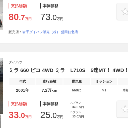
支払総額
本体価格
80
73
.7
.0
万円
万円
販売店：
岩手ダイハツ販売（株） 盛岡仙北店
ダイハツ
ミラ 660 ピコ 4WD ミラ L710S 5速MT！ 4WD！
年式
走行距離
排気量
ミッション
2001年
7.2万km
660cc
MT
車
Aプラン
支払総額
本体価格
: 34.0万円
33
25
Bプラン
.0
.0
万円
万円
: 35.0万円