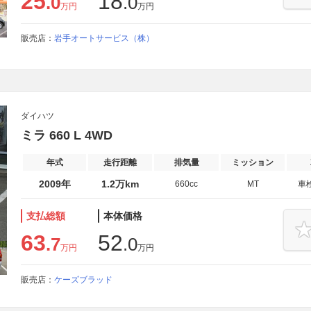
25
18
.0
.0
万円
万円
販売店：
岩手オートサービス（株）
ダイハツ
ミラ 660 L 4WD
年式
走行距離
排気量
ミッション
2009年
1.2万km
660cc
MT
車
支払総額
本体価格
63
52
.7
.0
万円
万円
販売店：
ケーズブラッド