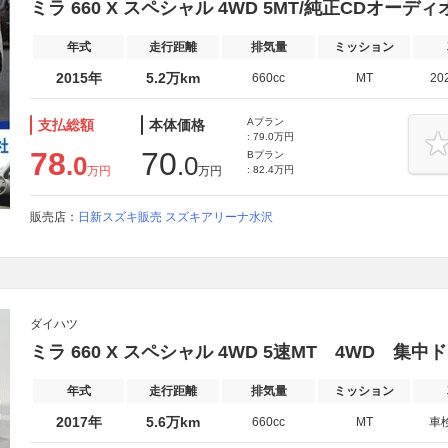
ミラ 660 X スペシャル 4WD 5MT/純正CDオーデ
年式
走行距離
排気量
ミッション
2015年
5.2万km
660cc
MT
20
Aプラン
支払総額
本体価格
: 79.0万円
78
70
Bプラン
.0
.0
万円
万円
: 82.4万円
販売店：
日新スズキ販売 スズキアリーナ水沢
ダイハツ
ミラ 660 X スペシャル 4WD 5速MT 4WD 集
年式
走行距離
排気量
ミッション
2017年
5.6万km
660cc
MT
車