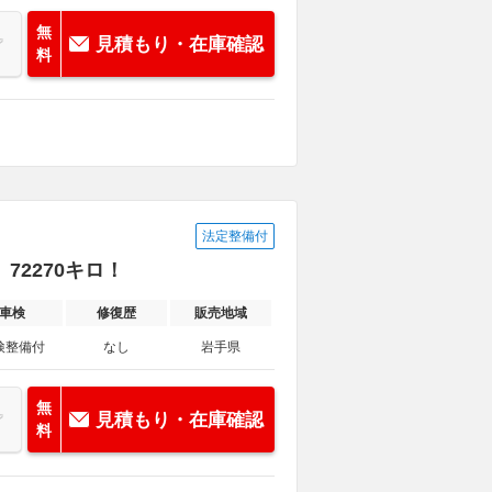
無
見積もり・在庫確認
料
法定整備付
 72270キロ！
車検
修復歴
販売地域
検整備付
なし
岩手県
無
見積もり・在庫確認
料