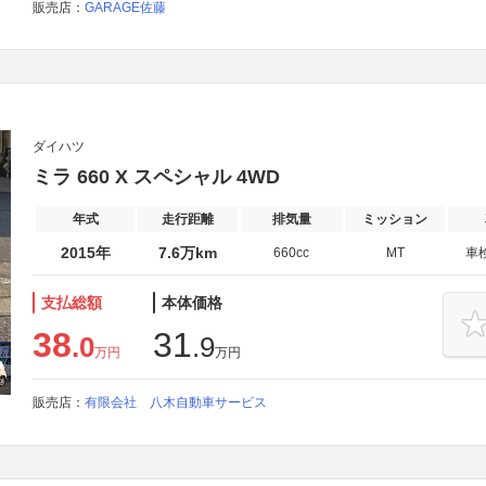
販売店：
GARAGE佐藤
ダイハツ
ミラ 660 X スペシャル 4WD
年式
走行距離
排気量
ミッション
2015年
7.6万km
660cc
MT
車
支払総額
本体価格
38
31
.0
.9
万円
万円
販売店：
有限会社 八木自動車サービス