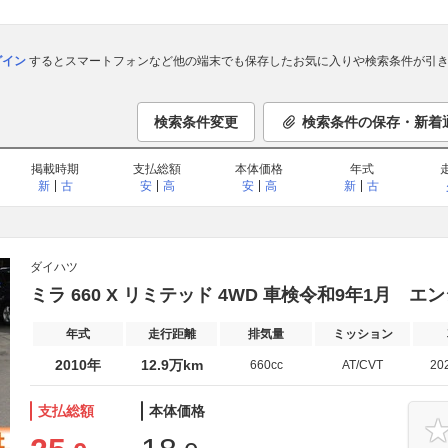
ログイン
するとスマートフォンなど他の端末でも保存したお気に入りや検索条件が引き
検索条件変更
検索条件の保存・新着
掲載時期
支払総額
本体価格
年式
新
古
安
高
安
高
新
古
ダイハツ
ミラ 660 X リミテッド 4WD 車検令和9年1月 
年式
走行距離
排気量
ミッション
2010年
12.9万km
660cc
AT/CVT
20
支払総額
本体価格