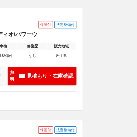
保証付
法定整備付
ーディオ/パワーウ
車検
修復歴
販売地域
検整備付
なし
岩手県
無
見積もり・在庫確認
料
保証付
法定整備付