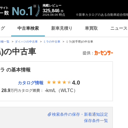
掲載レビュー
325,846
件
時点
※新車カタログのある自動車総合情報
2026.08.06
ログ
中古車検索
新車見積り
車買取
ニュース
車種一覧
ダイハツの中古車
ミラの中古車
ミラ(岩手県)の中古車
県)の中古車
提供：
ミラ の基本情報
4.0
カタログ情報
28.9
-
km/L（WLTC）
：
万円
カタログ燃費：
検索条件の保存・新着通知設定
保存条件一覧