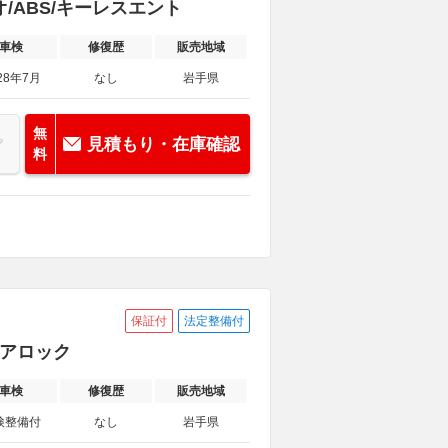
ィオ/ABS/キーレスエント
車検
修復歴
販売地域
28年7月
なし
岩手県
無
見積もり・在庫確認
料
保証付
法定整備付
中ドアロック
車検
修復歴
販売地域
検整備付
なし
岩手県