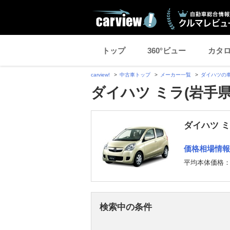
トップ
360°ビュー
カタ
carview!
中古車トップ
メーカー一覧
ダイハツの
ダイハツ ミラ(岩手
ダイハツ 
価格相場情報
平均本体価格
検索中の条件