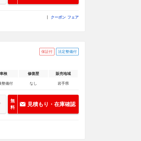
クーポン
フェア
保証付
法定整備付
車検
修復歴
販売地域
検整備付
なし
岩手県
無
見積もり・在庫確認
料