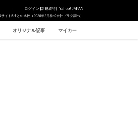
ログイン
[
新規取得
]
Yahoo! JAPAN
サイト5社との比較（2026年2月株式会社プラグ調べ）
オリジナル記事
マイカー