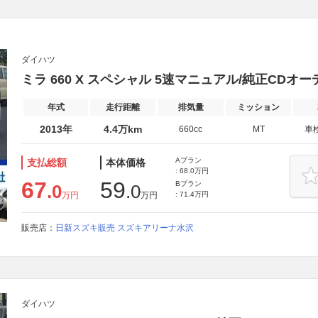
ダイハツ
ミラ 660 X スペシャル 5速マニュアル/純正CDオ
年式
走行距離
排気量
ミッション
2013年
4.4万km
660cc
MT
車
Aプラン
支払総額
本体価格
: 68.0万円
67
59
Bプラン
.0
.0
万円
万円
: 71.4万円
販売店：
日新スズキ販売 スズキアリーナ水沢
ダイハツ