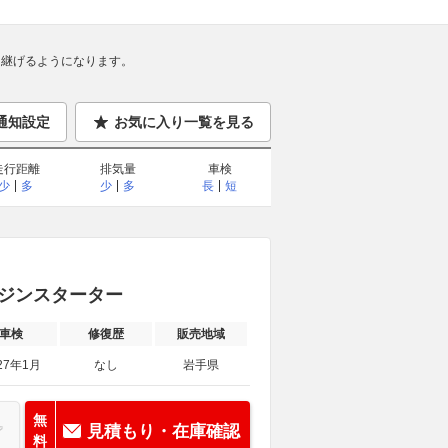
継げるようになります。
通知設定
お気に入り一覧を見る
走行距離
排気量
車検
少
多
少
多
長
短
エンジンスターター
車検
修復歴
販売地域
27年1月
なし
岩手県
無
見積もり・在庫確認
料