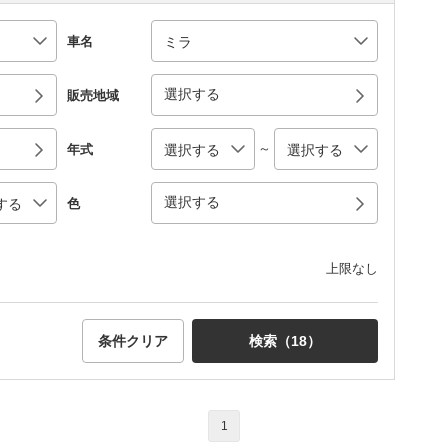
車名
選択する
販売地域
～
年式
選択する
色
上限なし
条件クリア
検索（
18
）
1