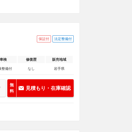
保証付
法定整備付
車検
修復歴
販売地域
検整備付
なし
岩手県
無
見積もり・在庫確認
料