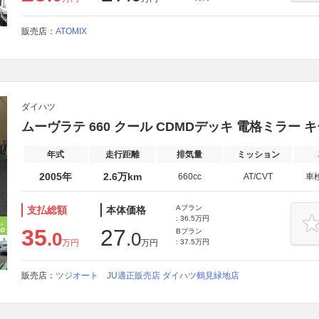
販売店：
ATOMIX
ダイハツ
ムーヴラテ 660 クール CDMDデッキ 電格ミラー 
年式
走行距離
排気量
ミッション
2005年
2.6万km
660cc
AT/CVT
車
Aプラン
支払総額
本体価格
: 36.5万円
35
27
Bプラン
.0
.0
万円
万円
: 37.5万円
販売店：
ツジオート JU適正販売店 ダイハツ鶴見緑地店