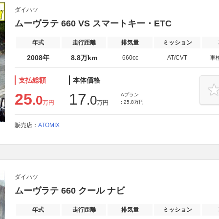
ダイハツ
ムーヴラテ 660 VS スマートキー・ETC
年式
走行距離
排気量
ミッション
2008年
8.8万km
660cc
AT/CVT
車
支払総額
本体価格
25
17
Aプラン
.0
.0
万円
万円
: 25.8万円
販売店：
ATOMIX
ダイハツ
ムーヴラテ 660 クール ナビ
年式
走行距離
排気量
ミッション