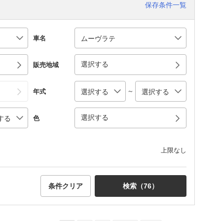
保存条件一覧
車名
選択する
販売地域
～
年式
選択する
色
上限なし
条件クリア
検索（
76
）