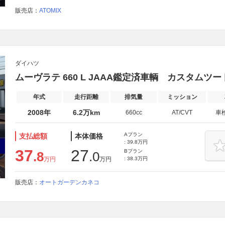
販売店：
ATOMIX
ダイハツ
ムーヴラテ 660 L JAAA鑑定済車輌 カスタムツー
年式
走行距離
排気量
ミッション
2008年
6.2万km
660cc
AT/CVT
車
Aプラン
支払総額
本体価格
: 39.8万円
37
27
Bプラン
.8
.0
万円
万円
: 38.3万円
販売店：
オートガーデンカネコ