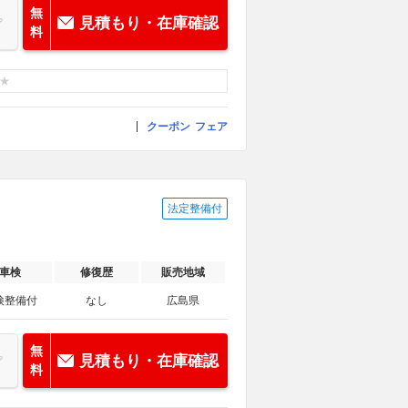
無
見積もり・在庫確認
料
クーポン
フェア
法定整備付
車検
修復歴
販売地域
検整備付
なし
広島県
無
見積もり・在庫確認
料