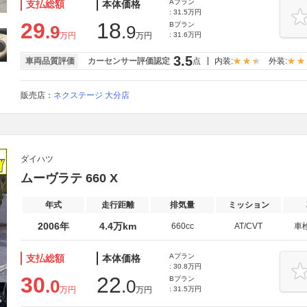
Aプラン
支払総額
本体価格
: 31.5万円
29
18
Bプラン
.9
.9
万円
万円
: 31.6万円
3.5
車両品質評価
カーセンサー評価認定
点
内装:
外装:
販売店：
ネクステージ 大分店
ダイハツ
ムーヴラテ 660 X
年式
走行距離
排気量
ミッション
2006年
4.4万km
660cc
AT/CVT
車
Aプラン
支払総額
本体価格
: 30.8万円
30
22
Bプラン
.0
.0
万円
万円
: 31.5万円