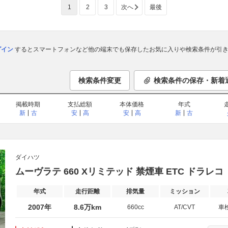
1
2
3
次へ
最後
ログイン
するとスマートフォンなど他の端末でも保存したお気に入りや検索条件が引き
検索条件変更
検索条件の保存・新着
掲載時期
支払総額
本体価格
年式
新
古
安
高
安
高
新
古
ダイハツ
ムーヴラテ 660 Xリミテッド 禁煙車 ETC ドラレコ
年式
走行距離
排気量
ミッション
2007年
8.6万km
660cc
AT/CVT
車