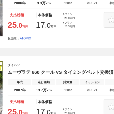
2006年
9.3万km
660cc
AT/CVT
車
Aプラン
支払総額
本体価格
: 25.8万円
25
17
Bプラン
.0
.0
万円
万円
: 26.5万円
販売店：
ATOMIX
ダイハツ
ムーヴラテ 660 クール VS タイミングベルト交換
年式
走行距離
排気量
ミッション
2007年
13.7万km
660cc
AT/CVT
車
支払総額
本体価格
25
17
Aプラン
.0
.0
万円
万円
: 25.8万円