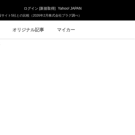
ログイン
[
新規取得
]
Yahoo! JAPAN
サイト5社との比較（2026年2月株式会社プラグ調べ）
オリジナル記事
マイカー
車