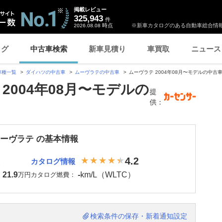
掲載レビュー
325,943
件
時点
※新車カタログのある自動車総合情報
2026.08.08
ログ
中古車検索
新車見積り
車買取
ニュース
車種一覧
ダイハツの中古車
ムーヴラテの中古車
ムーヴラテ 2004年08月〜モデルの中古
2004年08月〜モデルの
提
供：
ムーヴラテ の基本情報
4.2
カタログ情報
21.9
-
km/L（WLTC）
：
万円
カタログ燃費：
検索条件の保存・新着通知設定