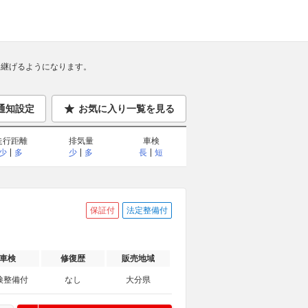
継げるようになります。
通知設定
お気に入り一覧を見る
走行距離
排気量
車検
少
多
少
多
長
短
保証付
法定整備付
車検
修復歴
販売地域
検整備付
なし
大分県