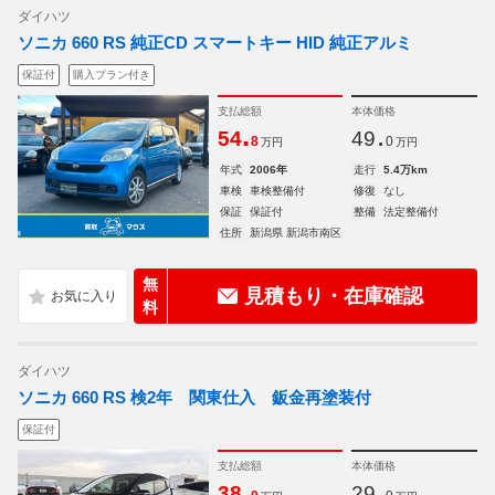
ダイハツ
ソニカ 660 RS 純正CD スマートキー HID 純正アルミ
保証付
購入プラン付き
支払総額
本体価格
.
.
54
49
8
0
万円
万円
年式
2006年
走行
5.4万km
車検
車検整備付
修復
なし
保証
保証付
整備
法定整備付
住所
新潟県 新潟市南区
無
見積もり・在庫確認
料
ダイハツ
ソニカ 660 RS 検2年 関東仕入 鈑金再塗装付
保証付
支払総額
本体価格
.
.
38
29