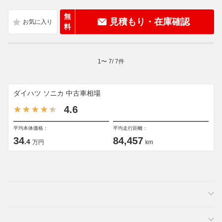
無
見積もり・在庫確認
料
1
〜
7
/
7
件
ダイハツ ソニカ 中古車相場
4.6
平均本体価格：
平均走行距離：
34
84,457
.4
万円
km