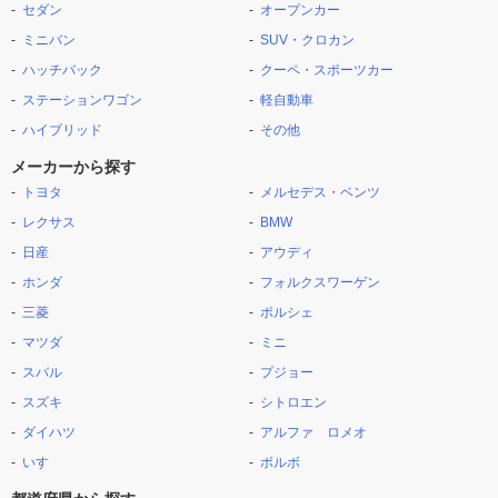
セダン
オープンカー
ミニバン
SUV・クロカン
ハッチバック
クーペ・スポーツカー
ステーションワゴン
軽自動車
ハイブリッド
その他
メーカーから探す
トヨタ
メルセデス・ベンツ
レクサス
BMW
日産
アウディ
ホンダ
フォルクスワーゲン
三菱
ポルシェ
マツダ
ミニ
スバル
プジョー
スズキ
シトロエン
ダイハツ
アルファ ロメオ
いすゞ
ボルボ