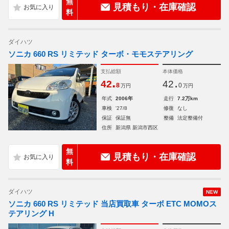
無
見積もり・在庫確認
料
ダイハツ
ソニカ 660 RS リミテッド ターボ・モモステアリング
支払総額
本体価格
.
.
42
42
8
0
万円
万円
年式
2006年
走行
7.2万km
車検
'27/8
修復
なし
保証
保証無
整備
法定整備付
住所
新潟県 新潟市西区
無
見積もり・在庫確認
料
ダイハツ
NEW
ソニカ 660 RS リミテッド 当店買取車 ターボ ETC MOMOス
テアリング H