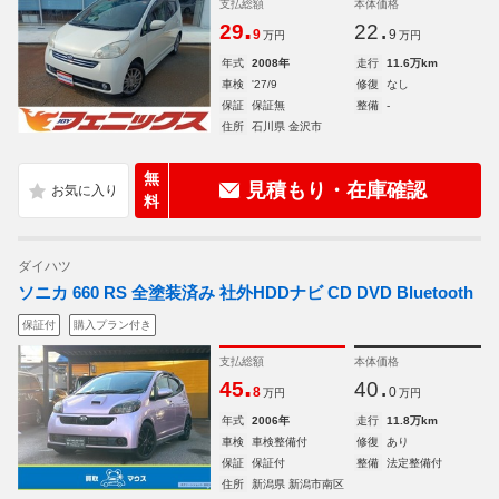
支払総額
本体価格
.
.
29
22
9
9
万円
万円
年式
2008年
走行
11.6万km
車検
'27/9
修復
なし
保証
保証無
整備
-
住所
石川県 金沢市
無
見積もり・在庫確認
料
ダイハツ
ソニカ 660 RS 全塗装済み 社外HDDナビ CD DVD Bluetooth
保証付
購入プラン付き
支払総額
本体価格
.
.
45
40
8
0
万円
万円
年式
2006年
走行
11.8万km
車検
車検整備付
修復
あり
保証
保証付
整備
法定整備付
住所
新潟県 新潟市南区