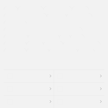
４ＷＤ
定期点検記録簿
ワンオーナーカー
福祉車両
メーカー系販売店取り扱い車
修復歴無し
アルミホイール
寒冷地仕様車
過給機設定モデル（ターボ・スーパーチャージャーなど)
ETC
CDプレーヤー
カーナビゲーション
禁煙車
法定整備付き
保証付き
エアバッグ
ディスチャージドランプ
支払総顔あり
クーポンあり
車両品質評価書付
新着車両