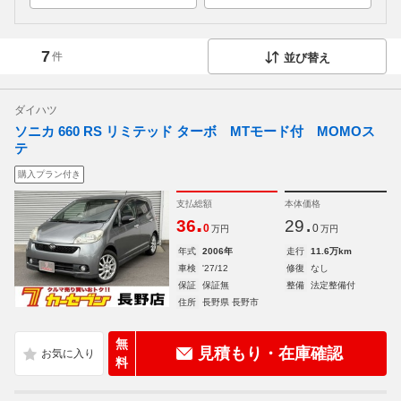
7
件
並び替え
ダイハツ
ソニカ 660 RS リミテッド ターボ MTモード付 MOMOス
テ
購入プラン付き
支払総額
本体価格
.
.
36
29
0
0
万円
万円
年式
2006年
走行
11.6万km
車検
'27/12
修復
なし
保証
保証無
整備
法定整備付
住所
長野県 長野市
無
見積もり・在庫確認
料