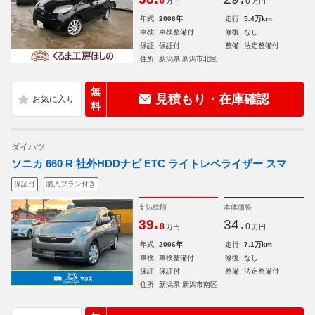
0
0
万円
万円
年式
2006年
走行
5.4万km
車検
車検整備付
修復
なし
保証
保証付
整備
法定整備付
住所
新潟県 新潟市北区
無
見積もり・在庫確認
料
ダイハツ
ソニカ 660 R 社外HDDナビ ETC ライトレベライザー スマ
保証付
購入プラン付き
支払総額
本体価格
.
.
39
34
8
0
万円
万円
年式
2006年
走行
7.1万km
車検
車検整備付
修復
なし
保証
保証付
整備
法定整備付
住所
新潟県 新潟市南区