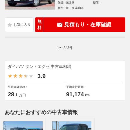
保証
保証無
整備
-
住所
富山県 富山市
無
見積もり・在庫確認
料
1
〜
3
/
3
件
ダイハツ タントエグゼ 中古車相場
3.9
平均本体価格：
平均走行距離：
28
91,174
.1
万円
km
あなたにおすすめの中古車情報