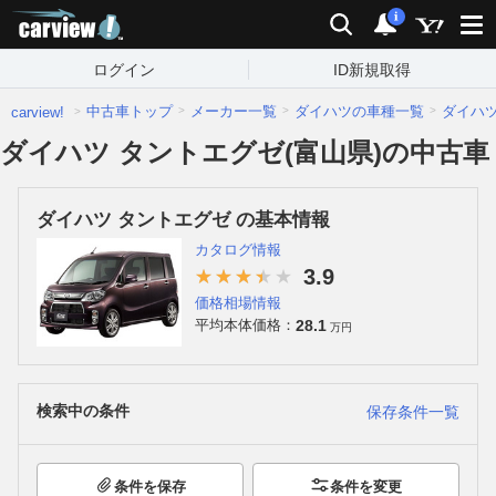
carview!
検索
通知
i
ログイン
ID新規取得
中古車トップ
メーカー一覧
ダイハツの車種一覧
ダイハ
carview!
ダイハツ タントエグゼ(富山県)の中古車
ダイハツ タントエグゼ の基本情報
カタログ情報
3.9
価格相場情報
28.1
平均本体価格：
万円
検索中の条件
保存条件一覧
条件を保存
条件を変更