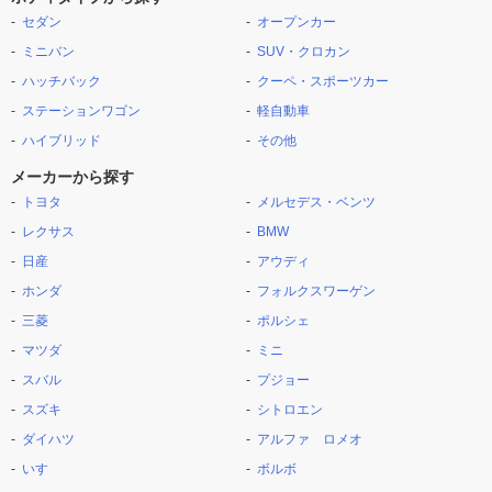
セダン
オープンカー
ミニバン
SUV・クロカン
ハッチバック
クーペ・スポーツカー
ステーションワゴン
軽自動車
ハイブリッド
その他
メーカーから探す
トヨタ
メルセデス・ベンツ
レクサス
BMW
日産
アウディ
ホンダ
フォルクスワーゲン
三菱
ポルシェ
マツダ
ミニ
スバル
プジョー
スズキ
シトロエン
ダイハツ
アルファ ロメオ
いすゞ
ボルボ