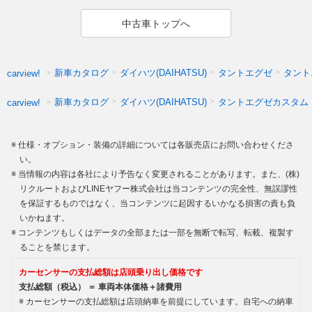
中古車トップへ
新車カタログ
ダイハツ(DAIHATSU)
タントエグゼ
タント
carview!
新車カタログ
ダイハツ(DAIHATSU)
タントエグゼカスタム
carview!
仕様・オプション・装備の詳細については各販売店にお問い合わせくださ
い。
当情報の内容は各社により予告なく変更されることがあります。また、(株)
リクルートおよびLINEヤフー株式会社は当コンテンツの完全性、無誤謬性
を保証するものではなく、当コンテンツに起因するいかなる損害の責も負
いかねます。
コンテンツもしくはデータの全部または一部を無断で転写、転載、複製す
ることを禁じます。
カーセンサーの支払総額は店頭乗り出し価格です
支払総額（税込） ＝ 車両本体価格＋諸費用
カーセンサーの支払総額は店頭納車を前提にしています。自宅への納車