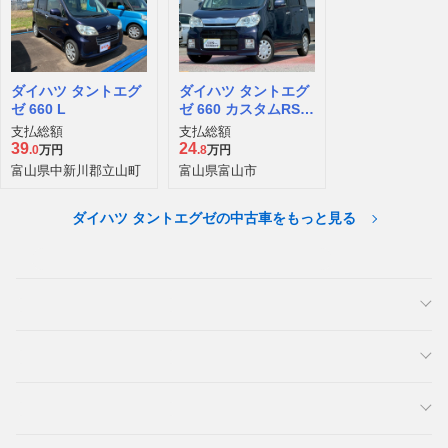
ダイハツ タントエグ
ダイハツ タントエグ
ゼ 660 L
ゼ 660 カスタムRS 4
WD
支払総額
支払総額
39
24
.0
万円
.8
万円
富山県中新川郡立山町
富山県富山市
ダイハツ タントエグゼの中古車をもっと見る