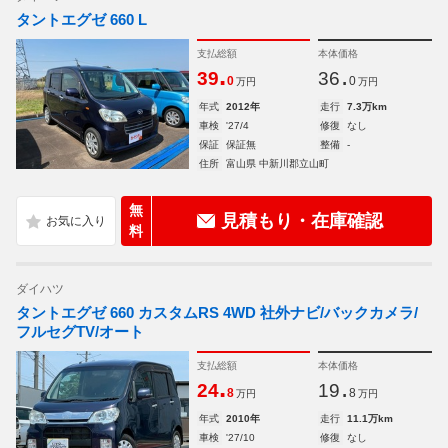
タントエグゼ 660 L
支払総額
本体価格
.
.
39
36
0
0
万円
万円
年式
2012年
走行
7.3万km
車検
'27/4
修復
なし
保証
保証無
整備
-
住所
富山県 中新川郡立山町
無
見積もり・在庫確認
料
ダイハツ
タントエグゼ 660 カスタムRS 4WD 社外ナビ/バックカメラ/
フルセグTV/オート
支払総額
本体価格
.
.
24
19
8
8
万円
万円
年式
2010年
走行
11.1万km
車検
'27/10
修復
なし