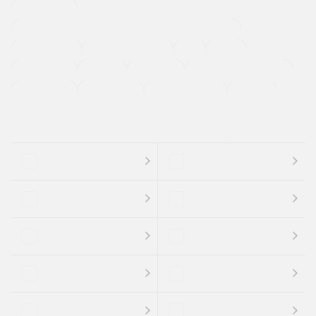
寒冷地仕様車
過給機設定モデル（ターボ・スーパーチャージャーなど)
ETC
CDプレーヤー
カーナビゲーション
禁煙車
法定整備付き
保証付き
エアバッグ
ディスチャージドランプ
支払総顔あり
クーポンあり
車両品質評価書付
新着車両