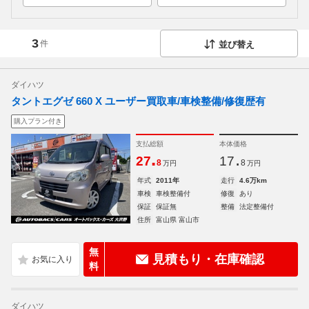
3
件
並び替え
ダイハツ
タントエグゼ 660 X ユーザー買取車/車検整備/修復歴有
購入プラン付き
支払総額
本体価格
.
.
27
17
8
8
万円
万円
年式
2011年
走行
4.6万km
車検
車検整備付
修復
あり
保証
保証無
整備
法定整備付
住所
富山県 富山市
無
見積もり・在庫確認
料
ダイハツ