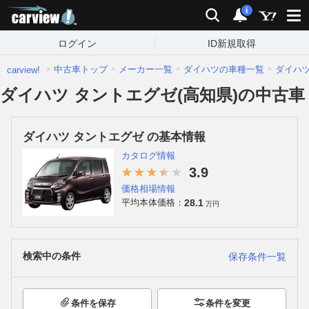
carview!
検索
通知
i
ログイン
ID新規取得
中古車トップ
メーカー一覧
ダイハツの車種一覧
ダイハ
carview!
ダイハツ タントエグゼ(高知県)の中古車
ダイハツ タントエグゼ の基本情報
カタログ情報
3.9
価格相場情報
28.1
平均本体価格：
万円
検索中の条件
保存条件一覧
条件を保存
条件を変更