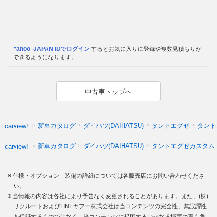
Yahoo! JAPAN IDでログイン
するとお気に入りに登録や複数見積もりが
できるようになります。
中古車トップへ
新車カタログ
ダイハツ(DAIHATSU)
タントエグゼ
タント
carview!
新車カタログ
ダイハツ(DAIHATSU)
タントエグゼカスタム
carview!
仕様・オプション・装備の詳細については各販売店にお問い合わせくださ
い。
当情報の内容は各社により予告なく変更されることがあります。また、(株)
リクルートおよびLINEヤフー株式会社は当コンテンツの完全性、無誤謬性
を保証するものではなく、当コンテンツに起因するいかなる損害の責も負