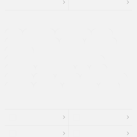
４ＷＤ
定期点検記録簿
ワンオーナーカー
福祉車両
メーカー系販売店取り扱い車
修復歴無し
アルミホイール
寒冷地仕様車
過給機設定モデル（ターボ・スーパーチャージャーなど)
ETC
CDプレーヤー
カーナビゲーション
禁煙車
法定整備付き
保証付き
エアバッグ
ディスチャージドランプ
支払総顔あり
クーポンあり
車両品質評価書付
新着車両