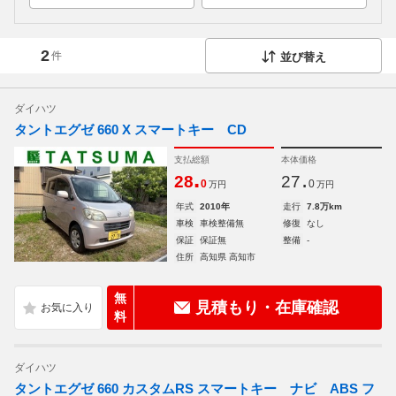
2
件
並び替え
ダイハツ
タントエグゼ 660 X スマートキー CD
支払総額
本体価格
.
.
28
27
0
0
万円
万円
年式
2010年
走行
7.8万km
車検
車検整備無
修復
なし
保証
保証無
整備
-
住所
高知県 高知市
無
見積もり・在庫確認
料
ダイハツ
タントエグゼ 660 カスタムRS スマートキー ナビ ABS フ