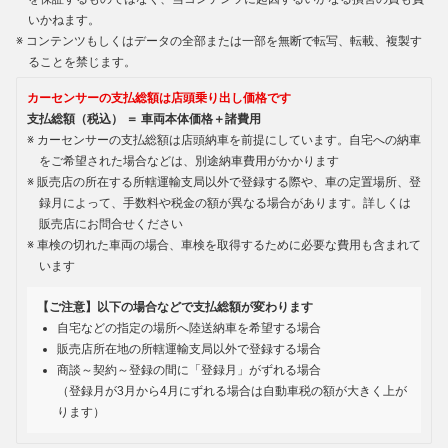
いかねます。
コンテンツもしくはデータの全部または一部を無断で転写、転載、複製す
ることを禁じます。
カーセンサーの支払総額は店頭乗り出し価格です
支払総額（税込） ＝ 車両本体価格＋諸費用
カーセンサーの支払総額は店頭納車を前提にしています。自宅への納車
をご希望された場合などは、別途納車費用がかかります
販売店の所在する所轄運輸支局以外で登録する際や、車の定置場所、登
録月によって、手数料や税金の額が異なる場合があります。詳しくは
販売店にお問合せください
車検の切れた車両の場合、車検を取得するために必要な費用も含まれて
います
【ご注意】以下の場合などで支払総額が変わります
自宅などの指定の場所へ陸送納車を希望する場合
販売店所在地の所轄運輸支局以外で登録する場合
商談～契約～登録の間に「登録月」がずれる場合
（登録月が3月から4月にずれる場合は自動車税の額が大きく上が
ります）