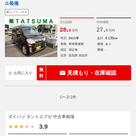
ル装備
購入プラン付き
支払総額
本体価格
.
.
28
27
0
0
万円
万円
年式
2011年
走行
9.1万km
車検
車検整備無
修復
あり
保証
保証無
整備
-
住所
高知県 高知市
無
見積もり・在庫確認
料
1
〜
2
/
2
件
ダイハツ タントエグゼ 中古車相場
3.9