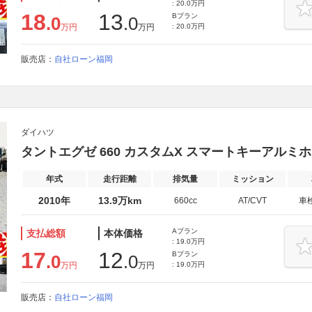
: 20.0万円
18
13
Bプラン
.0
.0
万円
万円
: 20.0万円
販売店：
自社ローン福岡
ダイハツ
タントエグゼ 660 カスタムX スマートキーアルミホ
年式
走行距離
排気量
ミッション
2010年
13.9万km
660cc
AT/CVT
車
Aプラン
支払総額
本体価格
: 19.0万円
17
12
Bプラン
.0
.0
万円
万円
: 19.0万円
販売店：
自社ローン福岡