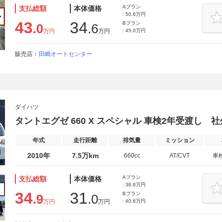
Aプラン
支払総額
本体価格
: 50.6万円
43
34
Bプラン
.0
.6
万円
万円
: 45.0万円
販売店：
田嶋オートセンター
ダイハツ
タントエグゼ 660 X スペシャル 車検2年受渡し
年式
走行距離
排気量
ミッション
2010年
7.5万km
660cc
AT/CVT
車
Aプラン
支払総額
本体価格
: 38.8万円
34
31
Bプラン
.9
.0
万円
万円
: 40.8万円