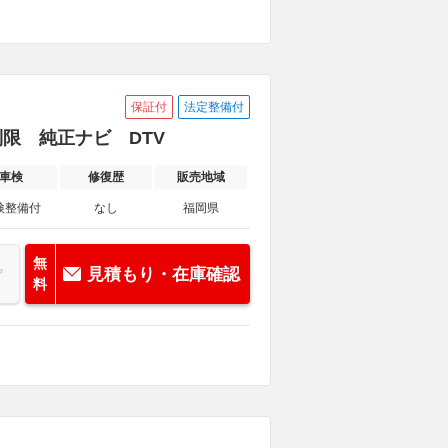
保証付
法定整備付
制限 純正ナビ DTV
車検
修復歴
販売地域
検整備付
なし
福岡県
無
見積もり・在庫確認
料