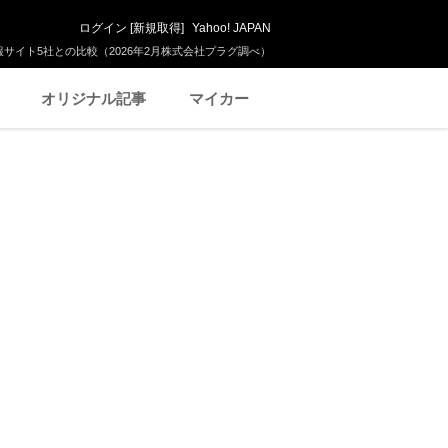
ログイン
[
新規取得
]
Yahoo! JAPAN
サイト5社との比較（2026年2月株式会社プラグ調べ）
オリジナル記事
マイカー