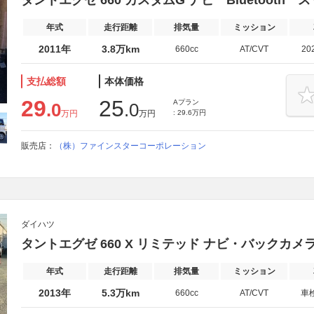
タントエグゼ 660 カスタムG ナビ Bluetoot
年式
走行距離
排気量
ミッション
2011年
3.8万km
660cc
AT/CVT
20
支払総額
本体価格
29
25
Aプラン
.0
.0
万円
万円
: 29.6万円
販売店：
（株）ファインスターコーポレーション
ダイハツ
タントエグゼ 660 X リミテッド ナビ・バックカ
年式
走行距離
排気量
ミッション
2013年
5.3万km
660cc
AT/CVT
車