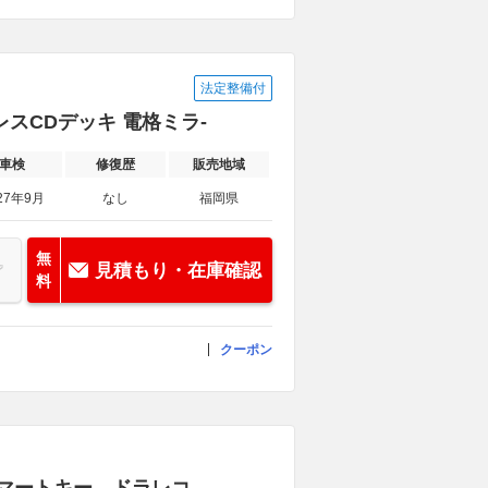
法定整備付
レスCDデッキ 電格ミラ-
車検
修復歴
販売地域
27年9月
なし
福岡県
無
見積もり・在庫確認
料
クーポン