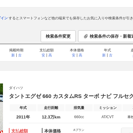
ログイン
するとスマートフォンなど他の端末でも保存したお気に入りや検索条件が引き
検索条件変更
検索条件の保存・新着
掲載時期
支払総額
本体価格
年式
新
古
安
高
安
高
新
古
ダイハツ
タントエグゼ 660 カスタムRS ターボ ナビ フルセグ
年式
走行距離
排気量
ミッション
2011年
12.3万km
660cc
AT/CVT
車
Aプラン
支払総額
本体価格