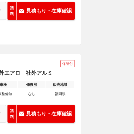
無
見積もり・在庫確認
料
保証付
 社外エアロ 社外アルミ
車検
修復歴
販売地域
検整備無
なし
福岡県
無
見積もり・在庫確認
料