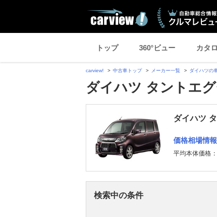
トップ
360°ビュー
カタ
carview!
中古車トップ
メーカー一覧
ダイハツの
ダイハツ タントエグ
ダイハツ 
価格相場情報
平均本体価格
検索中の条件