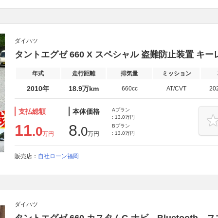
ダイハツ
タントエグゼ 660 X スペシャル 盗難防止装置 キー
年式
走行距離
排気量
ミッション
2010年
18.9万km
660cc
AT/CVT
20
Aプラン
支払総額
本体価格
: 13.0万円
11
8
Bプラン
.0
.0
万円
万円
: 13.0万円
販売店：
自社ローン福岡
ダイハツ