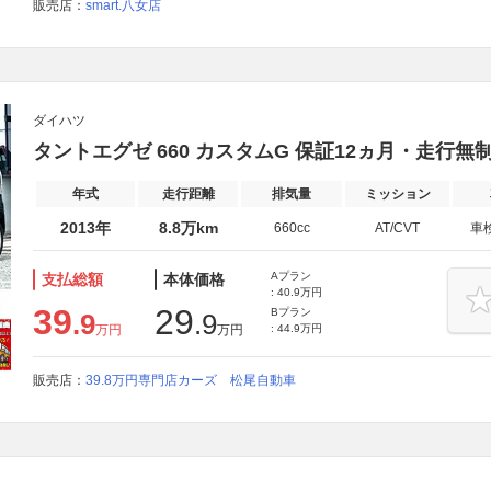
販売店：
smart.八女店
ダイハツ
タントエグゼ 660 カスタムG 保証12ヵ月・走行無
年式
走行距離
排気量
ミッション
2013年
8.8万km
660cc
AT/CVT
車
Aプラン
支払総額
本体価格
: 40.9万円
39
29
Bプラン
.9
.9
万円
万円
: 44.9万円
販売店：
39.8万円専門店カーズ 松尾自動車