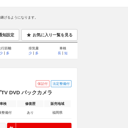
継げるようになります。
通知設定
お気に入り一覧を見る
走行距離
排気量
車検
少
多
少
多
長
短
保証付
法定整備付
TV DVD バックカメラ
車検
修復歴
販売地域
検整備付
あり
福岡県