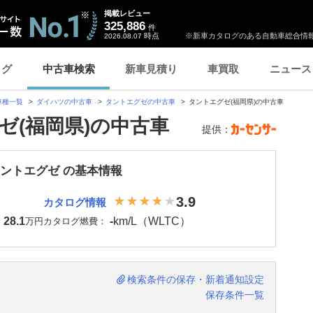
掲載レビュー
325,886
件
時点
※新車カタログのある自動車総合情報
2026.08.07
ログ
中古車検索
新車見積り
車買取
ニュース
車種一覧
ダイハツの中古車
タントエグゼの中古車
タントエグゼ(福岡県)の中古車
ゼ(福岡県)の中古車
提供：
タントエグゼ の基本情報
3.9
カタログ情報
28.1
-
km/L（WLTC）
：
万円
カタログ燃費：
検索条件の保存・新着通知設定
保存条件一覧