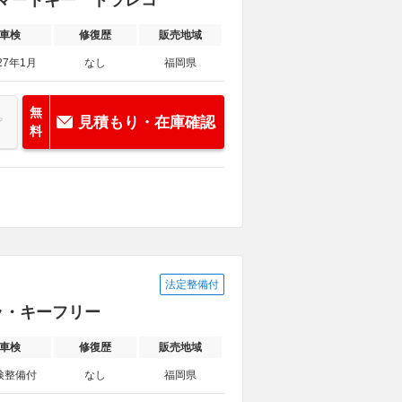
h スマートキー ドラレコ
車検
修復歴
販売地域
27年1月
なし
福岡県
無
見積もり・在庫確認
料
法定整備付
メラ・キーフリー
車検
修復歴
販売地域
検整備付
なし
福岡県