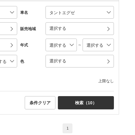
車名
選択する
販売地域
～
年式
選択する
色
上限なし
条件クリア
検索（
10
）
1