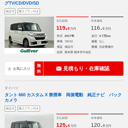
グTV/CD/DVD/SD
保証付
購入プラン付き
支払総額
本体価格
.
.
119
116
8
6
万円
万円
年式
2017年
走行
3.7万km
車検
'26/10
修復
なし
保証
保証付
整備
法定整備付
住所
熊本県 熊本市中央区
無
見積もり・在庫確認
料
ダイハツ
タント 660 カスタム X 禁煙車 両側電動 純正ナビ バック
カメラ
保証付
購入プラン付き
支払総額
本体価格
.
.
125
120
6
8
万円
万円