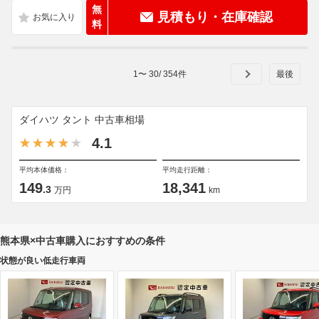
無
見積もり・在庫確認
料
1
〜
30
/
354
件
ダイハツ タント 中古車相場
4.1
平均本体価格：
平均走行距離：
149
18,341
.3
万円
km
熊本県×中古車購入におすすめの条件
状態が良い低走行車両