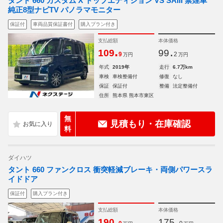
タント 660 カスタム X トップエディション VS SAIII 禁煙車
純正8型ナビTV パノラマモニター
保証付
車両品質保証書付
購入プラン付き
支払総額
本体価格
.
.
109
99
9
2
万円
万円
年式
2019年
走行
6.7万km
車検
車検整備付
修復
なし
保証
保証付
整備
法定整備付
住所
熊本県 熊本市東区
無
見積もり・在庫確認
料
ダイハツ
タント 660 ファンクロス 衝突軽減ブレーキ・両側パワースラ
イドドア
保証付
購入プラン付き
支払総額
本体価格
.
.
190
175