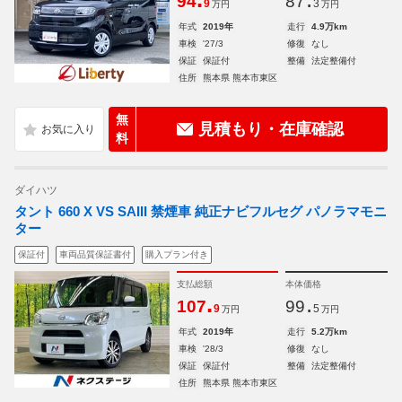
94
87
9
3
万円
万円
年式
2019年
走行
4.9万km
車検
'27/3
修復
なし
保証
保証付
整備
法定整備付
住所
熊本県 熊本市東区
無
見積もり・在庫確認
料
ダイハツ
タント 660 X VS SAIII 禁煙車 純正ナビフルセグ パノラマモニ
ター
保証付
車両品質保証書付
購入プラン付き
支払総額
本体価格
.
.
107
99
9
5
万円
万円
年式
2019年
走行
5.2万km
車検
'28/3
修復
なし
保証
保証付
整備
法定整備付
住所
熊本県 熊本市東区