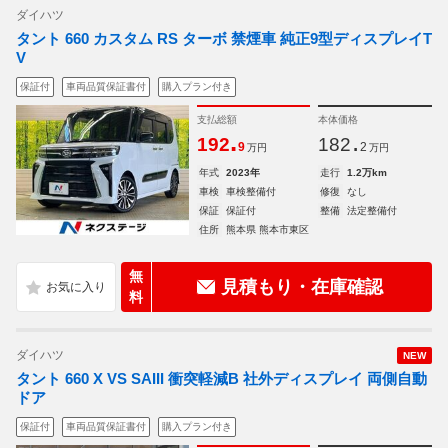
ダイハツ
タント 660 カスタム RS ターボ 禁煙車 純正9型ディスプレイT
V
保証付
車両品質保証書付
購入プラン付き
支払総額
本体価格
.
.
192
182
9
2
万円
万円
年式
2023年
走行
1.2万km
車検
車検整備付
修復
なし
保証
保証付
整備
法定整備付
住所
熊本県 熊本市東区
無
見積もり・在庫確認
料
ダイハツ
NEW
タント 660 X VS SAIII 衝突軽減B 社外ディスプレイ 両側自動
ドア
保証付
車両品質保証書付
購入プラン付き