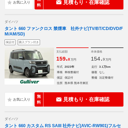
見積もり・在庫確認
料
ダイハツ
タント 660 ファンクロス 禁煙車 社外ナビ(TV/BT/CD/DVD/F
M/AM/SD)
保証付
購入プラン付き
支払総額
本体価格
.
.
159
154
8
9
万円
万円
年式
2023年
走行
3.1万km
車検
車検整備付
修復
なし
保証
保証付
整備
法定整備付
住所
熊本県 熊本市東区
無
見積もり・在庫確認
料
ダイハツ
タント 660 カスタム RS SAIII 社外ナビ(AVIC-RW901)フルセ