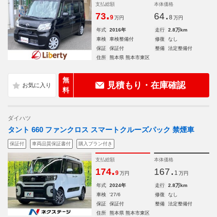
支払総額
本体価格
.
.
73
64
9
8
万円
万円
年式
2016年
走行
2.8万km
車検
車検整備付
修復
なし
保証
保証付
整備
法定整備付
住所
熊本県 熊本市東区
無
見積もり・在庫確認
料
ダイハツ
タント 660 ファンクロス スマートクルーズパック 禁煙車
保証付
車両品質保証書付
購入プラン付き
支払総額
本体価格
.
.
174
167
9
1
万円
万円
年式
2024年
走行
2.8万km
車検
'27/6
修復
なし
保証
保証付
整備
法定整備付
住所
熊本県 熊本市東区