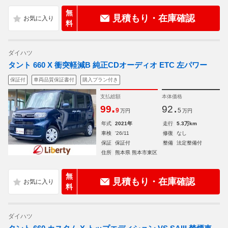
無
見積もり・在庫確認
料
ダイハツ
タント 660 X 衝突軽減B 純正CDオーディオ ETC 左パワー
保証付
車両品質保証書付
購入プラン付き
支払総額
本体価格
.
.
99
92
9
5
万円
万円
年式
2021年
走行
5.3万km
車検
'26/11
修復
なし
保証
保証付
整備
法定整備付
住所
熊本県 熊本市東区
無
見積もり・在庫確認
料
ダイハツ