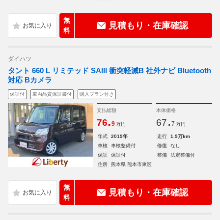
無
見積もり・在庫確認
料
ダイハツ
タント 660 L リミテッド SAIII 衝突軽減B 社外ナビ Bluetooth
対応 Bカメラ
保証付
車両品質保証書付
購入プラン付き
支払総額
本体価格
.
.
76
67
9
7
万円
万円
年式
2019年
走行
1.9万km
車検
車検整備付
修復
なし
保証
保証付
整備
法定整備付
住所
熊本県 熊本市東区
無
見積もり・在庫確認
料