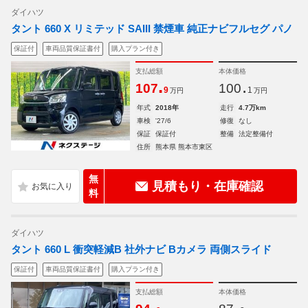
ダイハツ
タント 660 X リミテッド SAIII 禁煙車 純正ナビフルセグ パノ
保証付
車両品質保証書付
購入プラン付き
支払総額
本体価格
.
.
107
100
9
1
万円
万円
年式
2018年
走行
4.7万km
車検
'27/6
修復
なし
保証
保証付
整備
法定整備付
住所
熊本県 熊本市東区
無
見積もり・在庫確認
料
ダイハツ
タント 660 L 衝突軽減B 社外ナビ Bカメラ 両側スライド
保証付
車両品質保証書付
購入プラン付き
支払総額
本体価格
.
.