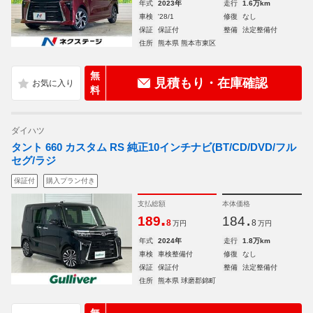
年式
2023年
走行
1.6万km
車検
'28/1
修復
なし
保証
保証付
整備
法定整備付
住所
熊本県 熊本市東区
無
見積もり・在庫確認
料
ダイハツ
タント 660 カスタム RS 純正10インチナビ(BT/CD/DVD/フル
セグ/ラジ
保証付
購入プラン付き
支払総額
本体価格
.
.
189
184
8
8
万円
万円
年式
2024年
走行
1.8万km
車検
車検整備付
修復
なし
保証
保証付
整備
法定整備付
住所
熊本県 球磨郡錦町