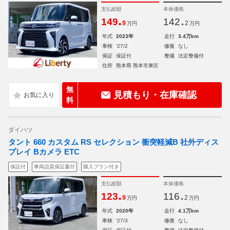
支払総額
本体価格
.
.
149
142
9
2
万円
万円
年式
2023年
走行
3.4万km
車検
'27/2
修復
なし
保証
保証付
整備
法定整備付
住所
熊本県 熊本市東区
無
見積もり・在庫確認
料
ダイハツ
タント 660 カスタム RS セレクション 衝突軽減B 社外ディス
プレイ Bカメラ ETC
保証付
車両品質保証書付
購入プラン付き
支払総額
本体価格
.
.
123
116
9
2
万円
万円
年式
2020年
走行
4.1万km
車検
'27/3
修復
なし