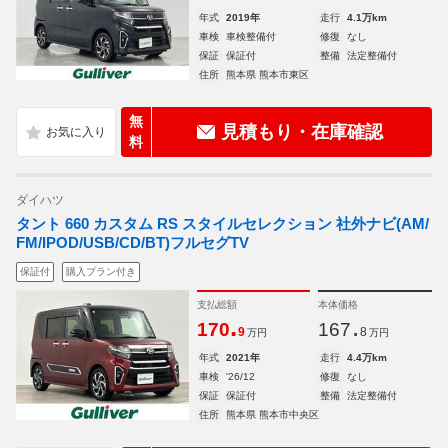
年式
2019年
走行
4.1万km
車検
車検整備付
修復
なし
保証
保証付
整備
法定整備付
住所
熊本県 熊本市東区
無
見積もり・在庫確認
料
ダイハツ
タント 660 カスタム RS スタイルセレクション 社外ナビ(AM/
FM/IPOD/USB/CD/BT)フルセグTV
保証付
購入プラン付き
支払総額
本体価格
.
.
170
167
9
8
万円
万円
年式
2021年
走行
4.4万km
車検
'26/12
修復
なし
保証
保証付
整備
法定整備付
住所
熊本県 熊本市中央区