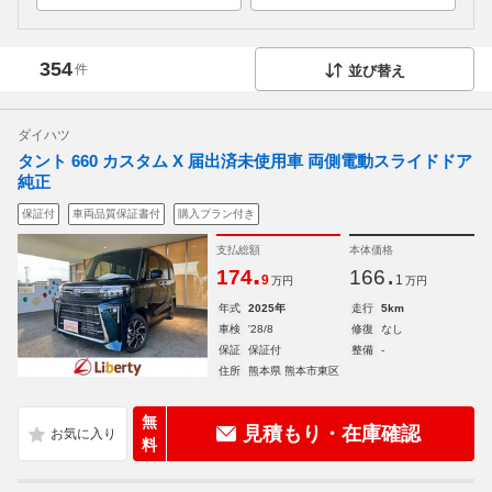
354
件
並び替え
ダイハツ
タント 660 カスタム X 届出済未使用車 両側電動スライドドア
純正
保証付
車両品質保証書付
購入プラン付き
支払総額
本体価格
.
.
174
166
9
1
万円
万円
年式
2025年
走行
5km
車検
'28/8
修復
なし
保証
保証付
整備
-
住所
熊本県 熊本市東区
無
見積もり・在庫確認
料