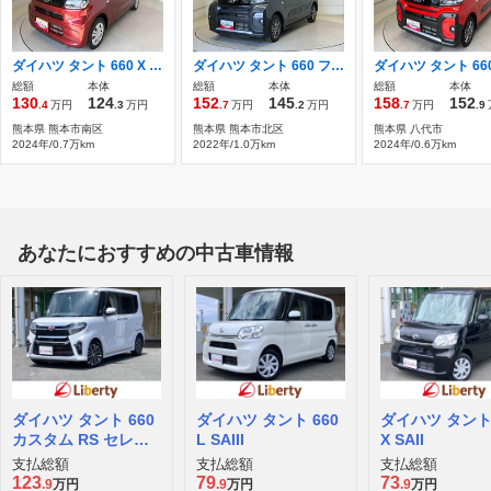
ダイハツ タント 660 X スマートアシスト搭載
ダイハツ タント 660 ファンクロス スマートアシスト搭載
総額
本体
総額
本体
総額
本体
130
124
152
145
158
152
.4
万円
.3
万円
.7
万円
.2
万円
.7
万円
.9
熊本県 熊本市南区
熊本県 熊本市北区
熊本県 八代市
2024年/0.7万km
2022年/1.0万km
2024年/0.6万km
あなたにおすすめの中古車情報
ダイハツ タント 660
ダイハツ タント 660
ダイハツ タント 
カスタム RS セレク
L SAIII
X SAII
ション
支払総額
支払総額
支払総額
123
79
73
.9
万円
.9
万円
.9
万円