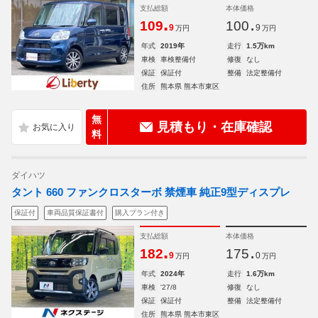
支払総額
本体価格
.
.
109
100
9
9
万円
万円
年式
2019年
走行
1.5万km
車検
車検整備付
修復
なし
保証
保証付
整備
法定整備付
住所
熊本県 熊本市東区
無
見積もり・在庫確認
料
ダイハツ
タント 660 ファンクロスターボ 禁煙車 純正9型ディスプレ
保証付
車両品質保証書付
購入プラン付き
支払総額
本体価格
.
.
182
175
9
0
万円
万円
年式
2024年
走行
1.6万km
車検
'27/8
修復
なし
保証
保証付
整備
法定整備付
住所
熊本県 熊本市東区