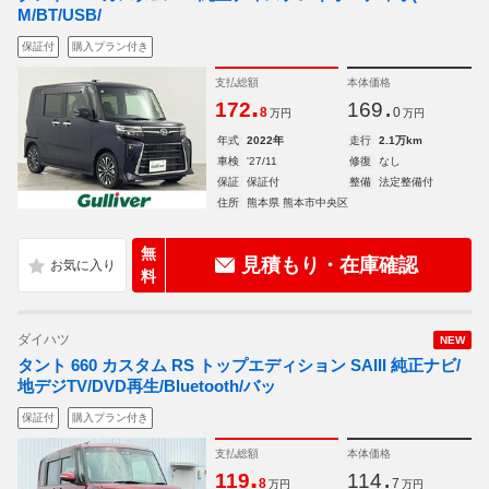
M/BT/USB/
保証付
購入プラン付き
支払総額
本体価格
.
.
172
169
8
0
万円
万円
年式
2022年
走行
2.1万km
車検
'27/11
修復
なし
保証
保証付
整備
法定整備付
住所
熊本県 熊本市中央区
無
見積もり・在庫確認
料
ダイハツ
NEW
タント 660 カスタム RS トップエディション SAIII 純正ナビ/
地デジTV/DVD再生/Bluetooth/バッ
保証付
購入プラン付き
支払総額
本体価格
.
.
119
114
8
7
万円
万円