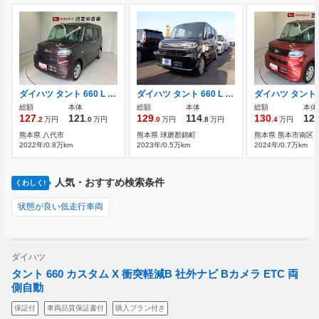
ダイハツ タント 660 L スマートアシスト搭載
ダイハツ タント 660 L ABS
総額
本体
総額
本体
総額
本体
127
121
129
114
130
12
.2
万円
.0
万円
.0
万円
.8
万円
.4
万円
熊本県 八代市
熊本県 球磨郡錦町
熊本県 熊本市南区
2022年/0.8万km
2023年/0.5万km
2024年/0.7万km
人気・おすすめ検索条件
くわしく!
状態が良い低走行車両
ダイハツ
タント 660 カスタム X 衝突軽減B 社外ナビ Bカメラ ETC 両
側自動
保証付
車両品質保証書付
購入プラン付き