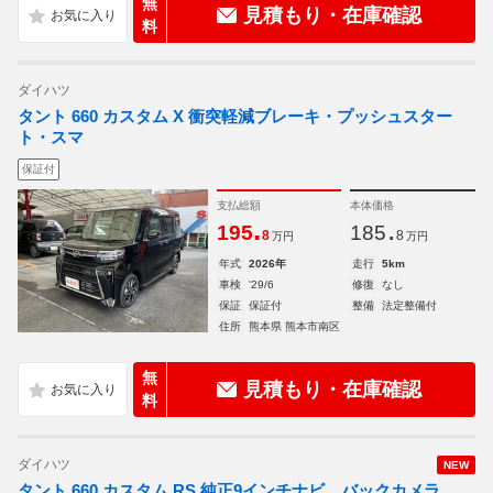
無
見積もり・在庫確認
料
ダイハツ
タント 660 カスタム X 衝突軽減ブレーキ・プッシュスター
ト・スマ
保証付
支払総額
本体価格
.
.
195
185
8
8
万円
万円
年式
2026年
走行
5km
車検
'29/6
修復
なし
保証
保証付
整備
法定整備付
住所
熊本県 熊本市南区
無
見積もり・在庫確認
料
ダイハツ
NEW
タント 660 カスタム RS 純正9インチナビ バックカメラ