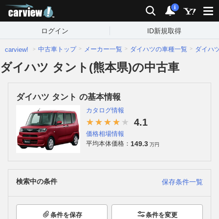
carview!
検索
通知
i
ログイン
ID新規取得
中古車トップ
メーカー一覧
ダイハツの車種一覧
ダイハ
carview!
ダイハツ タント(熊本県)の中古車
ダイハツ タント の基本情報
カタログ情報
4.1
価格相場情報
149.3
平均本体価格：
万円
検索中の条件
保存条件一覧
条件を保存
条件を変更