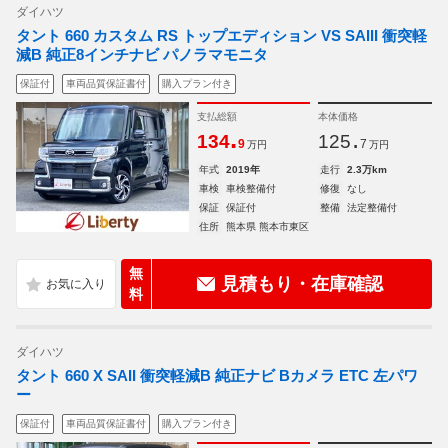
ダイハツ
タント 660 カスタム RS トップエディション VS SAIII 衝突軽
減B 純正8インチナビ パノラマモニタ
保証付
車両品質保証書付
購入プラン付き
支払総額
本体価格
.
.
134
125
9
7
万円
万円
年式
2019年
走行
2.3万km
車検
車検整備付
修復
なし
保証
保証付
整備
法定整備付
住所
熊本県 熊本市東区
無
見積もり・在庫確認
料
ダイハツ
タント 660 X SAII 衝突軽減B 純正ナビ Bカメラ ETC 左パワ
ー
保証付
車両品質保証書付
購入プラン付き