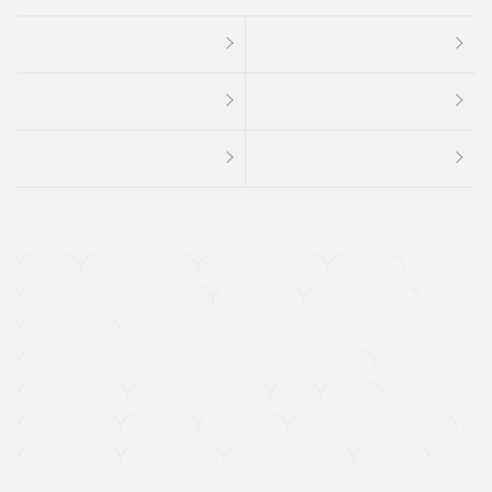
４ＷＤ
定期点検記録簿
ワンオーナーカー
福祉車両
メーカー系販売店取り扱い車
修復歴無し
アルミホイール
寒冷地仕様車
過給機設定モデル（ターボ・スーパーチャージャーなど)
ETC
CDプレーヤー
カーナビゲーション
禁煙車
法定整備付き
保証付き
エアバッグ
ディスチャージドランプ
支払総顔あり
クーポンあり
車両品質評価書付
新着車両