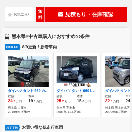
無
見積もり・在庫確認
料
熊本県×中古車購入におすすめの条件
8/9更新！新着車両
PICK UP
ダイハツ タント 660 カスタム X リミテッド
ダイハツ タント 660 L 片側スライドドア パワステ
総額
本体
総額
本体
総額
本体
24
19
25
15
32
24
.9
万円
.9
万円
.2
万円
.0
万円
.0
万円
.
熊本県 山鹿市
熊本県 宇土市
熊本県 熊本市北区
2010年/8.6万km
2009年/11.4万km
2009年/6.3万km
お買い得な低走行車両
おすすめ