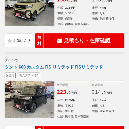
0
0
万円
万円
年式
2024年
走行
4km
車検
'27/11
修復
なし
保証
保証付
整備
法定整備付
住所
熊本県 熊本市南区
無
見積もり・在庫確認
料
ダイハツ
タント 660 カスタム RS リミテッド RSリミテッド
保証付
購入プラン付き
支払総額
本体価格
.
.
223
214
0
0
万円
万円
年式
2025年
走行
5km
車検
'28/12
修復
なし
保証
保証付
整備
法定整備付
住所
熊本県 熊本市南区