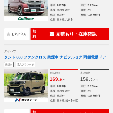
年式
2017年
走行
2.2万km
車検
車検整備付
修復
なし
保証
保証付
整備
法定整備付
住所
熊本県 八代市
無
見積もり・在庫確認
料
ダイハツ
タント 660 ファンクロス 禁煙車 ナビフルセグ 両側電動ドア
保証付
購入プラン付き
支払総額
本体価格
.
.
169
159
9
2
万円
万円
年式
2023年
走行
2.9万km
車検
車検整備付
修復
なし
保証
保証付
整備
法定整備付
住所
熊本県 熊本市東区
無