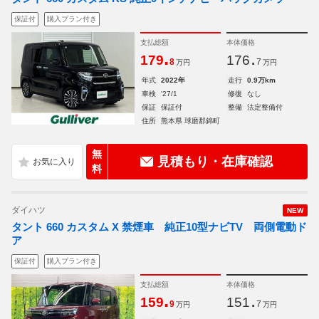
保証付
購入プラン付き
支払総額
本体価格
.
.
179
176
8
7
万円
万円
年式
2022年
走行
0.9万km
車検
'27/1
修復
なし
保証
保証付
整備
法定整備付
住所
熊本県 球磨郡錦町
無
見積もり・在庫確認
料
ダイハツ
NEW
タント 660 カスタム X 禁煙車 純正10型ナビTV 両側電動ド
ア
保証付
購入プラン付き
支払総額
本体価格
.
.
159
151
9
7
万円
万円