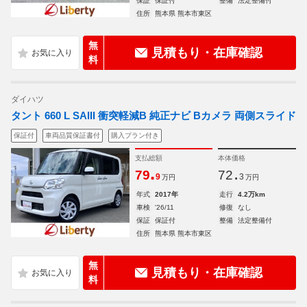
保証
保証付
整備
法定整備付
住所
熊本県 熊本市東区
無
見積もり・在庫確認
料
ダイハツ
タント 660 L SAIII 衝突軽減B 純正ナビ Bカメラ 両側スライド
保証付
車両品質保証書付
購入プラン付き
支払総額
本体価格
.
.
79
72
9
3
万円
万円
年式
2017年
走行
4.2万km
車検
'26/11
修復
なし
保証
保証付
整備
法定整備付
住所
熊本県 熊本市東区
無
見積もり・在庫確認
料