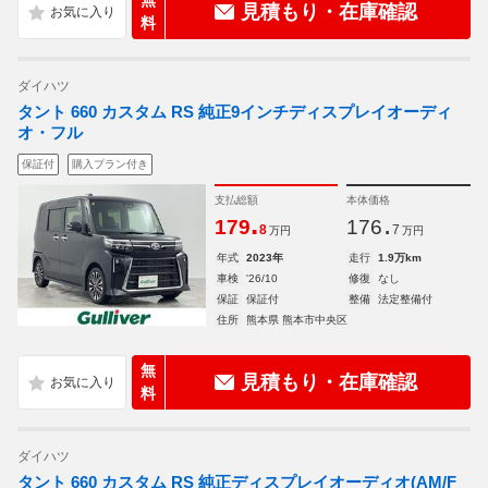
無
見積もり・在庫確認
料
ダイハツ
タント 660 カスタム RS 純正9インチディスプレイオーディ
オ・フル
保証付
購入プラン付き
支払総額
本体価格
.
.
179
176
8
7
万円
万円
年式
2023年
走行
1.9万km
車検
'26/10
修復
なし
保証
保証付
整備
法定整備付
住所
熊本県 熊本市中央区
無
見積もり・在庫確認
料
ダイハツ
タント 660 カスタム RS 純正ディスプレイオーディオ(AM/F