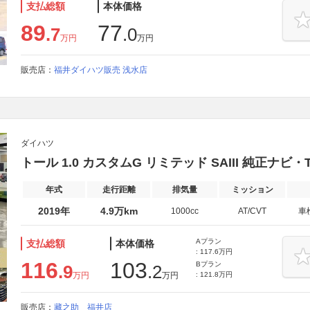
支払総額
本体価格
89
77
.7
.0
万円
万円
販売店：
福井ダイハツ販売 浅水店
ダイハツ
トール 1.0 カスタムG リミテッド SAIII 純正ナビ
年式
走行距離
排気量
ミッション
2019年
4.9万km
1000cc
AT/CVT
車
Aプラン
支払総額
本体価格
: 117.6万円
116
103
Bプラン
.9
.2
万円
万円
: 121.8万円
販売店：
藏之助 福井店