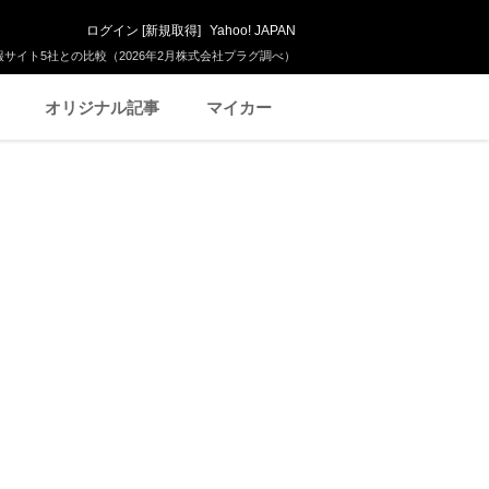
ログイン
[
新規取得
]
Yahoo! JAPAN
サイト5社との比較（2026年2月株式会社プラグ調べ）
オリジナル記事
マイカー