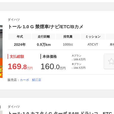
ダイハツ
トール 1.0 G 禁煙車/ナビ/ETC/Bカメ
年式
走行距離
排気量
ミッション
2024年
0.9万km
1000cc
AT/CVT
車
Aプラン
支払総額
本体価格
: 189.6万円
169
160
Bプラン
.8
.0
万円
万円
: 194.5万円
販売店：
カーボ 鯖江店
ダイハツ
トール 1.0 カスタムG ターボ SAIII ドラレコ ETC