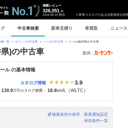
掲載レビュー
326,051
件
時点
※新車カタログのある自動車総合情報
2026.08.10
ログ
中古車検索
新車見積り
車買取
ニュース
車種一覧
ダイハツの中古車
トールの中古車
トール(福井県)の中古車
井県)の中古車
提供：
トール の基本情報
3.9
カタログ情報
130.9
18.4
km/L（WLTC）
：
万円
カタログ燃費：
検索条件の保存・新着通知設定
保存条件一覧