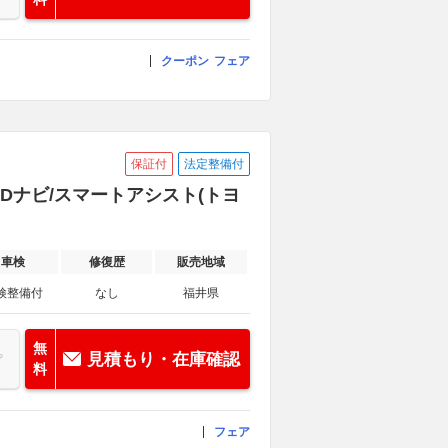
クーポン
フェア
保証付
法定整備付
正 SDナビ/スマートアシスト(トヨ
車検
修復歴
販売地域
検整備付
なし
福井県
無
見積もり・在庫確認
料
フェア