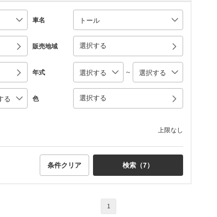
車名
選択する
販売地域
～
年式
選択する
色
上限なし
条件クリア
検索（
7
）
1