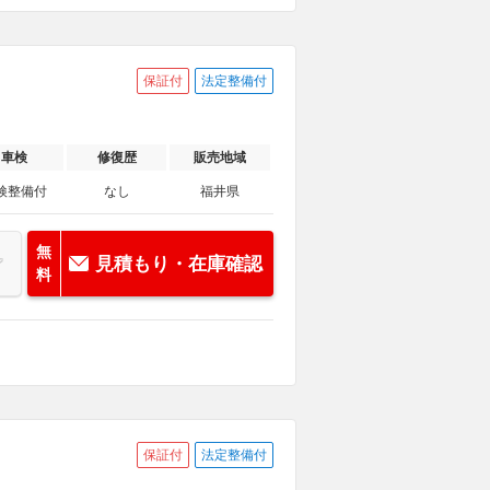
保証付
法定整備付
車検
修復歴
販売地域
検整備付
なし
福井県
無
見積もり・在庫確認
料
保証付
法定整備付