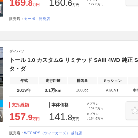
169
160
.8
.6
万円
万円
: 172.8万円
販売店：
カーボ 開発店
ダイハツ
トール 1.0 カスタムG リミテッド SAIII 4WD 純
タ・ダ
年式
走行距離
排気量
ミッション
2019年
3.1万km
1000cc
AT/CVT
車
Aプラン
支払総額
本体価格
: 159.5万円
157
141
Bプラン
.9
.8
万円
万円
: 164.9万円
販売店：
WECARS（ウィーカーズ） 越前店