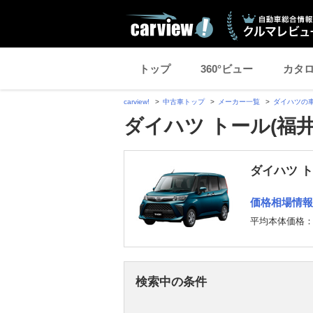
トップ
360°ビュー
カタ
carview!
中古車トップ
メーカー一覧
ダイハツの
ダイハツ トール(福
ダイハツ 
価格相場情報
平均本体価格
検索中の条件