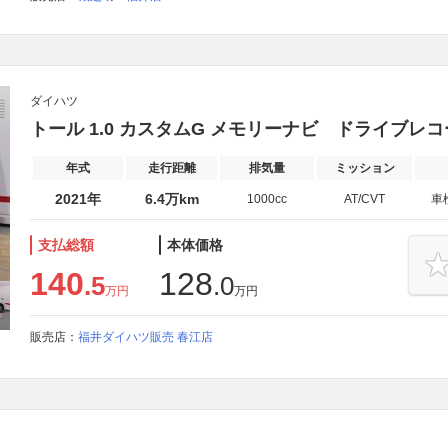
ダイハツ
トール 1.0 カスタムG メモリーナビ ドライブレ
年式
走行距離
排気量
ミッション
2021年
6.4万km
1000cc
AT/CVT
車
支払総額
本体価格
140
128
.5
.0
万円
万円
販売店：
福井ダイハツ販売 春江店