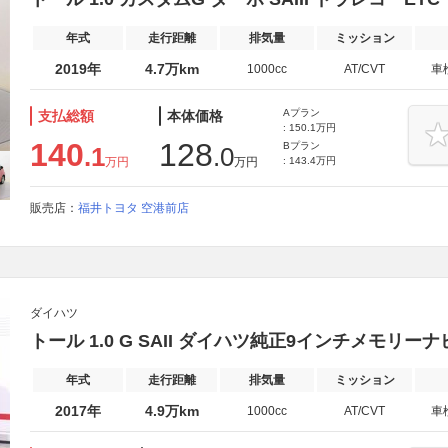
年式
走行距離
排気量
ミッション
2019年
4.7万km
1000cc
AT/CVT
車
Aプラン
支払総額
本体価格
: 150.1万円
140
128
Bプラン
.1
.0
万円
万円
: 143.4万円
販売店：
福井トヨタ 空港前店
ダイハツ
トール 1.0 G SAII ダイハツ純正9インチメモリー
年式
走行距離
排気量
ミッション
2017年
4.9万km
1000cc
AT/CVT
車