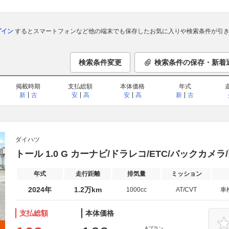
ログイン
するとスマートフォンなど他の端末でも保存したお気に入りや検索条件が引き
検索条件変更
検索条件の保存・新着
掲載時期
支払総額
本体価格
年式
新
古
安
高
安
高
新
古
ダイハツ
トール 1.0 G カーナビ/ドラレコ/ETC/バックカメラ
年式
走行距離
排気量
ミッション
2024年
1.2万km
1000cc
AT/CVT
車
支払総額
本体価格
Aプラン