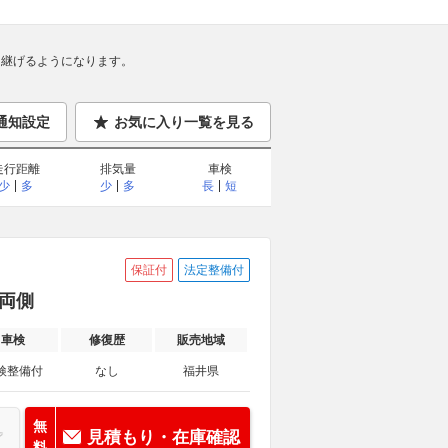
継げるようになります。
通知設定
お気に入り一覧を見る
走行距離
排気量
車検
少
多
少
多
長
短
保証付
法定整備付
/両側
車検
修復歴
販売地域
検整備付
なし
福井県
無
見積もり・在庫確認
料