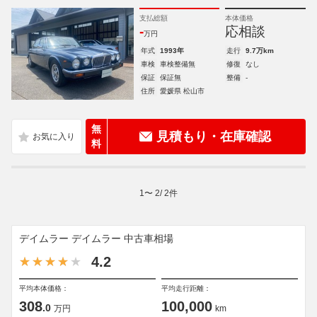
支払総額
本体価格
-
応相談
万円
年式
1993年
走行
9.7万km
車検
車検整備無
修復
なし
保証
保証無
整備
-
住所
愛媛県 松山市
無
見積もり・在庫確認
料
1
〜
2
/
2
件
デイムラー デイムラー 中古車相場
4.2
平均本体価格：
平均走行距離：
308
100,000
.0
万円
km