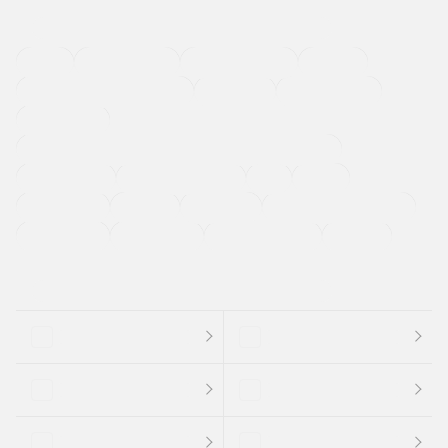
４ＷＤ
定期点検記録簿
ワンオーナーカー
福祉車両
メーカー系販売店取り扱い車
修復歴無し
アルミホイール
寒冷地仕様車
過給機設定モデル（ターボ・スーパーチャージャーなど)
ETC
CDプレーヤー
カーナビゲーション
禁煙車
法定整備付き
保証付き
エアバッグ
ディスチャージドランプ
支払総顔あり
クーポンあり
車両品質評価書付
新着車両