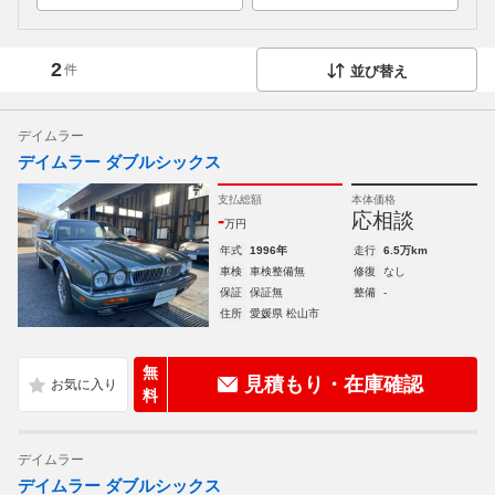
2
件
並び替え
デイムラー
デイムラー ダブルシックス
支払総額
本体価格
-
応相談
万円
年式
1996年
走行
6.5万km
車検
車検整備無
修復
なし
保証
保証無
整備
-
住所
愛媛県 松山市
無
見積もり・在庫確認
料
デイムラー
デイムラー ダブルシックス