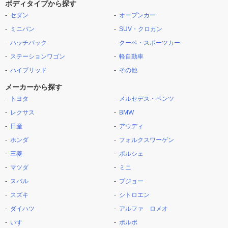
ボディタイプから探す
セダン
オープンカー
ミニバン
SUV・クロカン
ハッチバック
クーペ・スポーツカー
ステーションワゴン
軽自動車
ハイブリッド
その他
メーカーから探す
トヨタ
メルセデス・ベンツ
レクサス
BMW
日産
アウディ
ホンダ
フォルクスワーゲン
三菱
ポルシェ
マツダ
ミニ
スバル
プジョー
スズキ
シトロエン
ダイハツ
アルファ ロメオ
いすゞ
ボルボ