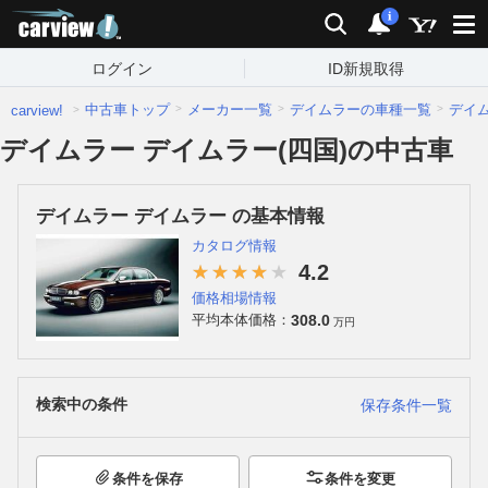
carview!
検索
通知
i
ログイン
ID新規取得
中古車トップ
メーカー一覧
デイムラーの車種一覧
デイ
carview!
デイムラー デイムラー(四国)の中古車
デイムラー デイムラー の基本情報
カタログ情報
4.2
価格相場情報
308.0
平均本体価格：
万円
検索中の条件
保存条件一覧
条件を保存
条件を変更