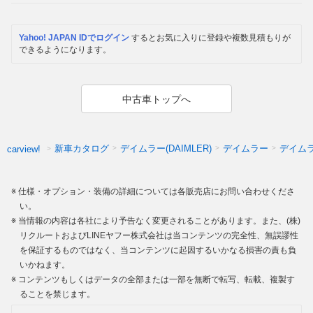
Yahoo! JAPAN IDでログイン
するとお気に入りに登録や複数見積もりが
できるようになります。
中古車トップへ
新車カタログ
デイムラー(DAIMLER)
デイムラー
デイム
carview!
仕様・オプション・装備の詳細については各販売店にお問い合わせくださ
い。
当情報の内容は各社により予告なく変更されることがあります。また、(株)
リクルートおよびLINEヤフー株式会社は当コンテンツの完全性、無誤謬性
を保証するものではなく、当コンテンツに起因するいかなる損害の責も負
いかねます。
コンテンツもしくはデータの全部または一部を無断で転写、転載、複製す
ることを禁じます。