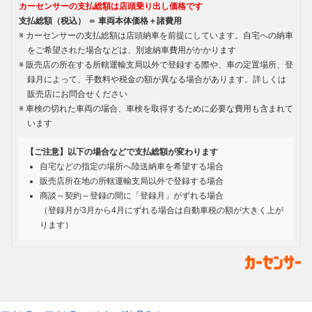
カーセンサーの支払総額は店頭乗り出し価格です
支払総額（税込） ＝ 車両本体価格＋諸費用
カーセンサーの支払総額は店頭納車を前提にしています。自宅への納車
をご希望された場合などは、別途納車費用がかかります
販売店の所在する所轄運輸支局以外で登録する際や、車の定置場所、登
録月によって、手数料や税金の額が異なる場合があります。詳しくは
販売店にお問合せください
車検の切れた車両の場合、車検を取得するために必要な費用も含まれて
います
【ご注意】以下の場合などで支払総額が変わります
自宅などの指定の場所へ陸送納車を希望する場合
販売店所在地の所轄運輸支局以外で登録する場合
商談～契約～登録の間に「登録月」がずれる場合
（登録月が3月から4月にずれる場合は自動車税の額が大きく上が
ります）