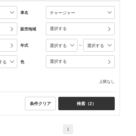
車名
選択する
販売地域
～
年式
選択する
色
上限なし
条件クリア
検索（
2
）
1