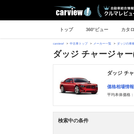
トップ
360°ビュー
カタ
carview!
中古車トップ
メーカー一覧
ダッジの車
ダッジ チャージャー
ダッジ チ
価格相場情報
平均本体価格
検索中の条件