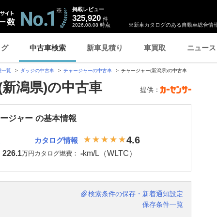
掲載レビュー
325,920
件
時点
※新車カタログのある自動車総合情報
2026.08.08
ログ
中古車検索
新車見積り
車買取
ニュース
種一覧
ダッジの中古車
チャージャーの中古車
チャージャー(新潟県)の中古車
(新潟県)の中古車
提供：
ャージャー の基本情報
4.6
カタログ情報
226.1
-
km/L（WLTC）
：
万円
カタログ燃費：
検索条件の保存・新着通知設定
保存条件一覧