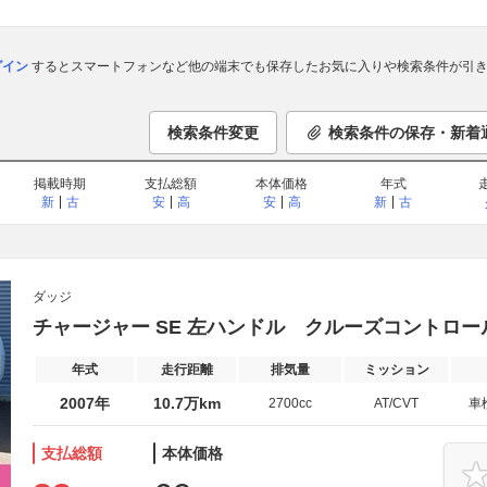
ログイン
するとスマートフォンなど他の端末でも保存したお気に入りや検索条件が引き
検索条件変更
検索条件の保存・新着
掲載時期
支払総額
本体価格
年式
新
古
安
高
安
高
新
古
ダッジ
チャージャー SE 左ハンドル クルーズコントロー
年式
走行距離
排気量
ミッション
2007年
10.7万km
2700cc
AT/CVT
車
支払総額
本体価格