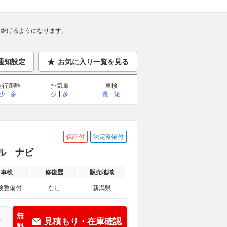
継げるようになります。
通知設定
お気に入り一覧を見る
走行距離
排気量
車検
少
多
少
多
長
短
保証付
法定整備付
ル ナビ
車検
修復歴
販売地域
検整備付
なし
新潟県
無
見積もり・在庫確認
料