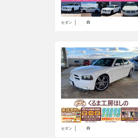
白
セダン
白
セダン