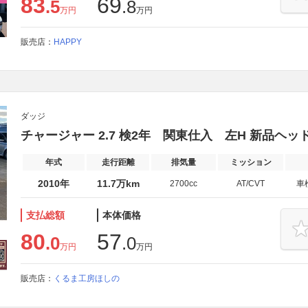
83
69
.5
.8
万円
万円
販売店：
HAPPY
ダッジ
チャージャー 2.7 検2年 関東仕入 左H 新品ヘッ
年式
走行距離
排気量
ミッション
2010年
11.7万km
2700cc
AT/CVT
車
支払総額
本体価格
80
57
.0
.0
万円
万円
販売店：
くるま工房ほしの