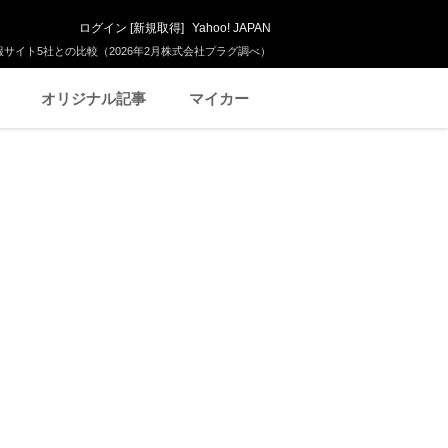
ログイン
[
新規取得
]
Yahoo! JAPAN
サイト5社との比較（2026年2月株式会社プラグ調べ）
オリジナル記事
マイカー