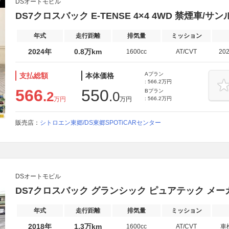
DSオートモビル
DS7クロスバック E-TENSE 4×4 4WD 禁煙車/
年式
走行距離
排気量
ミッション
2024年
0.8万km
1600cc
AT/CVT
20
Aプラン
支払総額
本体価格
: 566.2万円
566
550
Bプラン
.2
.0
万円
万円
: 566.2万円
販売店：
シトロエン東郷/DS東郷SPOTiCARセンター
DSオートモビル
DS7クロスバック グランシック ピュアテック メ
年式
走行距離
排気量
ミッション
2018年
1.3万km
1600cc
AT/CVT
車