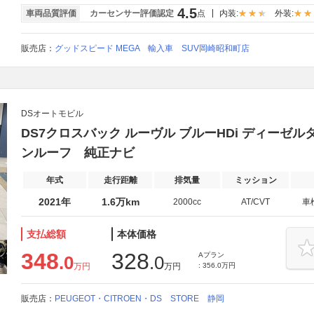
4.5
車両品質評価
カーセンサー評価認定
点
内装:
外装:
販売店：
グッドスピード MEGA 輸入車 SUV岡崎昭和町店
DSオートモビル
DS7クロスバック ルーヴル ブルーHDi ディーゼ
ンルーフ 純正ナビ
年式
走行距離
排気量
ミッション
2021年
1.6万km
2000cc
AT/CVT
車
支払総額
本体価格
348
328
Aプラン
.0
.0
万円
万円
: 356.0万円
販売店：
PEUGEOT・CITROEN・DS STORE 静岡