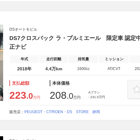
DSオートモビル
DS7クロスバック ラ・プルミエール 限定車 認定
正ナビ
年式
走行距離
排気量
ミッション
2018年
4.4万km
1600cc
AT/CVT
20
支払総額
本体価格
223
208
Aプラン
.0
.0
万円
万円
: 231.0万円
販売店：
PEUGEOT・CITROEN・DS STORE 静岡