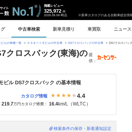
掲載レビュー
325,972
件
時点
※新車カタログのある自動車総合情報
2026.08.09
ログ
中古車検索
新車見積り
車買取
ニュース
モビルの車種一覧
ＤＳオートモビルの中古車
DS7クロスバックの中古車
DS7クロスバック
S7クロスバック(東海)の
提
供：
モビル DS7クロスバック の基本情報
4.4
カタログ情報
219.7
16.4
km/L（WLTC）
：
万円
カタログ燃費：
検索条件の保存・新着通知設定