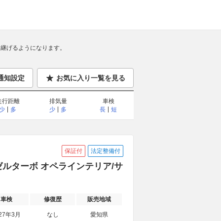
継げるようになります。
通知設定
お気に入り一覧を見る
走行距離
排気量
車検
少
多
少
多
長
短
保証付
法定整備付
ーゼルターボ オペラインテリア/サ
車検
修復歴
販売地域
27年3月
なし
愛知県