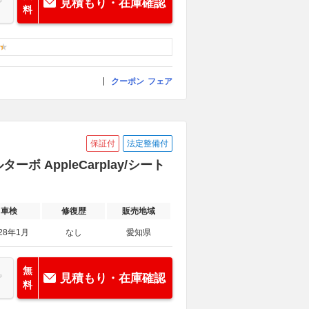
見積もり・在庫確認
料
クーポン
フェア
保証付
法定整備付
ボ AppleCarplay/シート
車検
修復歴
販売地域
28年1月
なし
愛知県
無
見積もり・在庫確認
料