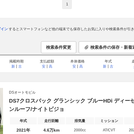
1
ログイン
するとスマートフォンなど他の端末でも保存したお気に入りや検索条件が引き
検索条件変更
検索条件の保存・新着
掲載時期
支払総額
本体価格
年式
新
古
安
高
安
高
新
古
DSオートモビル
DS7クロスバック グランシック ブルーHDi ディ
ンルーフ/ナイトビジョ
年式
走行距離
排気量
ミッション
2021年
4.6万km
2000cc
AT/CVT
20