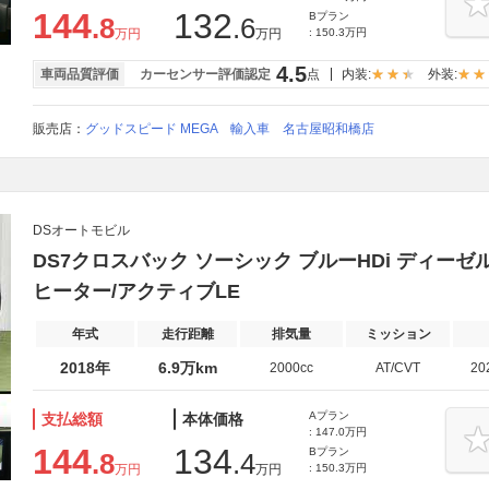
144
132
Bプラン
.8
.6
万円
万円
: 150.3万円
4.5
車両品質評価
カーセンサー評価認定
点
内装:
外装:
販売店：
グッドスピード MEGA 輸入車 名古屋昭和橋店
DSオートモビル
DS7クロスバック ソーシック ブルーHDi ディーゼルター
ヒーター/アクティブLE
年式
走行距離
排気量
ミッション
2018年
6.9万km
2000cc
AT/CVT
20
Aプラン
支払総額
本体価格
: 147.0万円
144
134
Bプラン
.8
.4
万円
万円
: 150.3万円