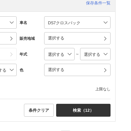
保存条件一覧
車名
選択する
販売地域
～
年式
選択する
色
上限なし
条件クリア
検索（
12
）