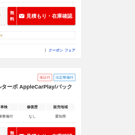
無
見積もり・在庫確認
料
クーポン
フェア
保証付
法定整備付
ボ AppleCarPlay/バック
車検
修復歴
販売地域
検整備付
なし
愛知県
無