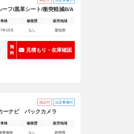
保証付
法定整備付
サンルーフ/黒革シート/衝突軽減B/A
車検
修復歴
販売地域
27年10月
なし
愛知県
無
見積もり・在庫確認
料
保証付
法定整備付
ーカーナビ バックカメラ
車検
修復歴
販売地域
検整備無
なし
静岡県