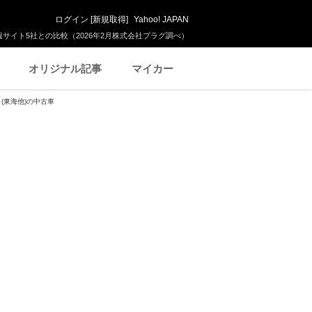
ログイン
[
新規取得
]
Yahoo! JAPAN
サイト5社との比較（2026年2月株式会社プラグ調べ）
オリジナル記事
マイカー
(東海他)の中古車