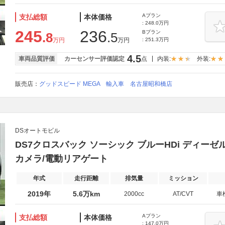
Aプラン
支払総額
本体価格
: 248.0万円
245
236
Bプラン
.8
.5
万円
万円
: 251.3万円
4.5
車両品質評価
カーセンサー評価認定
点
内装:
外装:
販売店：
グッドスピード MEGA 輸入車 名古屋昭和橋店
DSオートモビル
DS7クロスバック ソーシック ブルーHDi ディーゼルター
カメラ/電動リアゲート
年式
走行距離
排気量
ミッション
2019年
5.6万km
2000cc
AT/CVT
車
Aプラン
支払総額
本体価格
: 147.0万円