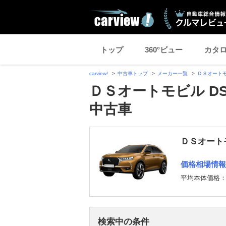
トップ
360°ビュー
カタ
carview!
中古車トップ
メーカー一覧
ＤＳオート
ＤＳオートモビル D
中古車
ＤＳオート
価格相場情報
平均本体価格
検索中の条件