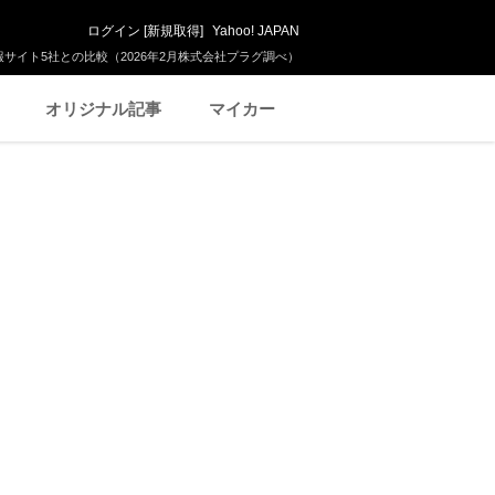
ログイン
[
新規取得
]
Yahoo! JAPAN
サイト5社との比較（2026年2月株式会社プラグ調べ）
オリジナル記事
マイカー