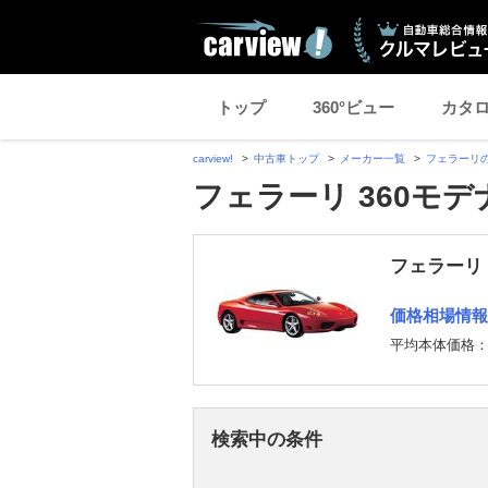
トップ
360°ビュー
カタ
carview!
中古車トップ
メーカー一覧
フェラーリ
フェラーリ 360モデ
フェラーリ 
価格相場情報
平均本体価格
検索中の条件