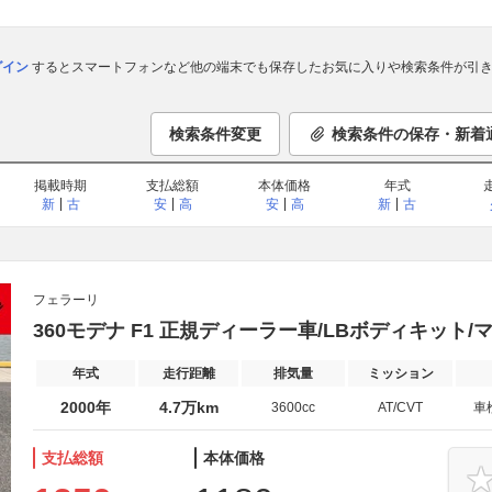
ログイン
するとスマートフォンなど他の端末でも保存したお気に入りや検索条件が引き
検索条件変更
検索条件の保存・新着
掲載時期
支払総額
本体価格
年式
新
古
安
高
安
高
新
古
フェラーリ
360モデナ F1 正規ディーラー車/LBボディキット/
年式
走行距離
排気量
ミッション
2000年
4.7万km
3600cc
AT/CVT
車
支払総額
本体価格