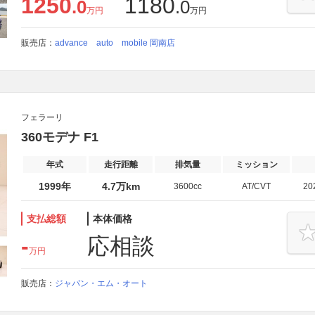
1250
1180
.0
.0
万円
万円
販売店：
advance auto mobile 岡南店
フェラーリ
360モデナ F1
年式
走行距離
排気量
ミッション
1999年
4.7万km
3600cc
AT/CVT
20
支払総額
本体価格
-
応相談
万円
販売店：
ジャパン・エム・オート