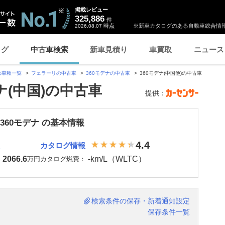
掲載レビュー
325,886
件
時点
※新車カタログのある自動車総合情報
2026.08.07
ログ
中古車検索
新車見積り
車買取
ニュース
の車種一覧
フェラーリの中古車
360モデナの中古車
360モデナ(中国他)の中古車
ナ(中国)の中古車
提供：
360モデナ の基本情報
4.4
カタログ情報
2066.6
-
km/L（WLTC）
：
万円
カタログ燃費：
検索条件の保存・新着通知設定
保存条件一覧