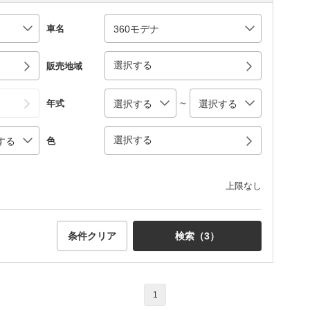
車名
選択する
販売地域
～
年式
選択する
色
上限なし
条件クリア
検索（
3
）
1