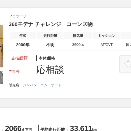
フェラーリ
360モデナ チャレンジ コーンズ物
年式
走行距離
排気量
ミッション
2000年
不明
3600cc
AT/CVT
国
支払総額
本体価格
-
応相談
万円
販売店：
ジャパン・エム・オート
2066
33,611
：
平均走行距離：
.6
万円
km