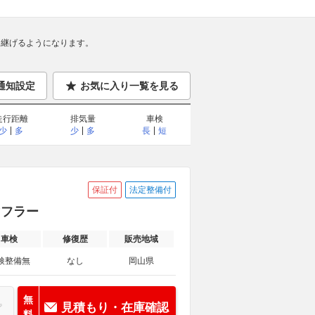
継げるようになります。
通知設定
お気に入り一覧を見る
走行距離
排気量
車検
少
多
少
多
長
短
保証付
法定整備付
マフラー
車検
修復歴
販売地域
検整備無
なし
岡山県
無
見積もり・在庫確認
料