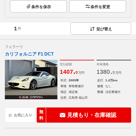
条件を保存
条件を変更
1
件
並び替え
フェラーリ
カリフォルニア F1 DCT
支払総額
本体価格
.
.
1407
1380
0
0
万円
万円
年式
2009年
走行
1.4万km
車検
車検整備付
修復
なし
保証
保証無
整備
法定整備付
住所
広島県 福山市
無
見積もり・在庫確認
料