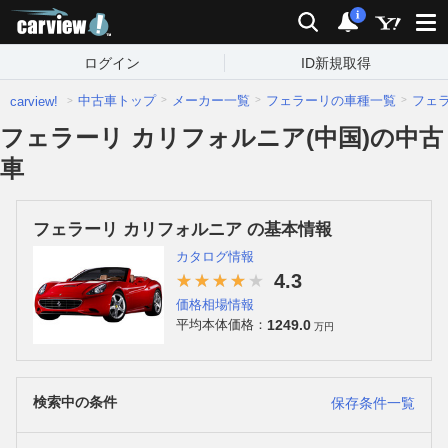
carview!
検索
通知
i
ログイン
ID新規取得
中古車トップ
メーカー一覧
フェラーリの車種一覧
フェ
carview!
フェラーリ カリフォルニア(中国)の中古
車
フェラーリ カリフォルニア の基本情報
カタログ情報
4.3
価格相場情報
1249.0
平均本体価格：
万円
検索中の条件
保存条件一覧