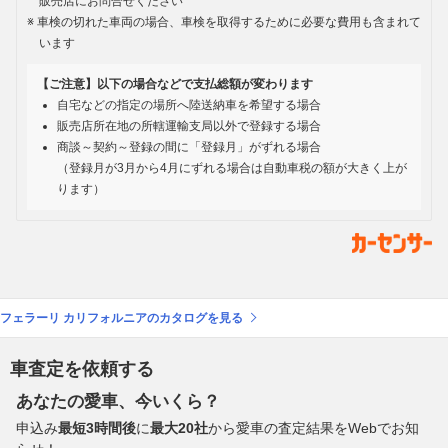
販売店にお問合せください
車検の切れた車両の場合、車検を取得するために必要な費用も含まれて
います
【ご注意】以下の場合などで支払総額が変わります
自宅などの指定の場所へ陸送納車を希望する場合
販売店所在地の所轄運輸支局以外で登録する場合
商談～契約～登録の間に「登録月」がずれる場合
（登録月が3月から4月にずれる場合は自動車税の額が大きく上が
ります）
フェラーリ カリフォルニアのカタログを見る
車査定を依頼する
あなたの愛車、今いくら？
申込み
最短3時間後
に
最大20社
から愛車の査定結果をWebでお知