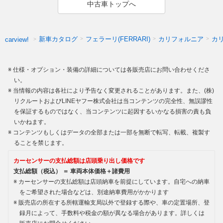
中古車トップへ
新車カタログ
フェラーリ(FERRARI)
カリフォルニア
カ
carview!
仕様・オプション・装備の詳細については各販売店にお問い合わせくださ
い。
当情報の内容は各社により予告なく変更されることがあります。また、(株)
リクルートおよびLINEヤフー株式会社は当コンテンツの完全性、無誤謬性
を保証するものではなく、当コンテンツに起因するいかなる損害の責も負
いかねます。
コンテンツもしくはデータの全部または一部を無断で転写、転載、複製す
ることを禁じます。
カーセンサーの支払総額は店頭乗り出し価格です
支払総額（税込） ＝ 車両本体価格＋諸費用
カーセンサーの支払総額は店頭納車を前提にしています。自宅への納車
をご希望された場合などは、別途納車費用がかかります
販売店の所在する所轄運輸支局以外で登録する際や、車の定置場所、登
録月によって、手数料や税金の額が異なる場合があります。詳しくは