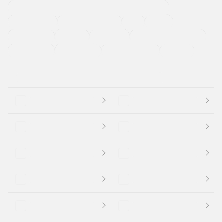
過給機設定モデル（ターボ・スーパーチャージャーなど)
ETC
CDプレーヤー
カーナビゲーション
禁煙車
法定整備付き
保証付き
エアバッグ
ディスチャージドランプ
支払総顔あり
クーポンあり
車両品質評価書付
新着車両