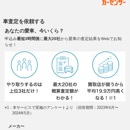
車査定を依頼する
あなたの愛車、今いくら？
申込み
最短3時間後
に
最大20社
から愛車の査定結果をWebでお知
らせ！
※1：本サービスで実施のアンケートより （回答期間：2023年6月〜
2024年5月）
メーカー