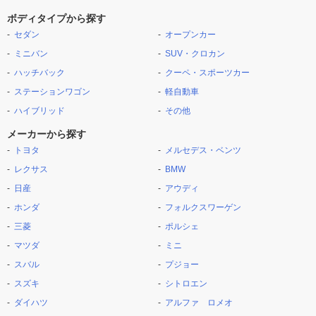
ボディタイプから探す
セダン
オープンカー
ミニバン
SUV・クロカン
ハッチバック
クーペ・スポーツカー
ステーションワゴン
軽自動車
ハイブリッド
その他
メーカーから探す
トヨタ
メルセデス・ベンツ
レクサス
BMW
日産
アウディ
ホンダ
フォルクスワーゲン
三菱
ポルシェ
マツダ
ミニ
スバル
プジョー
スズキ
シトロエン
ダイハツ
アルファ ロメオ