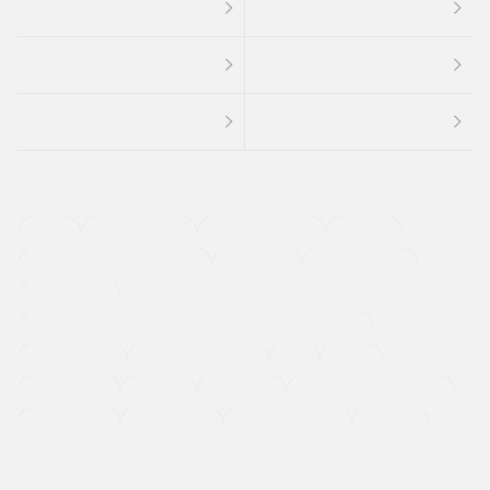
４ＷＤ
定期点検記録簿
ワンオーナーカー
福祉車両
メーカー系販売店取り扱い車
修復歴無し
アルミホイール
寒冷地仕様車
過給機設定モデル（ターボ・スーパーチャージャーなど)
ETC
CDプレーヤー
カーナビゲーション
禁煙車
法定整備付き
保証付き
エアバッグ
ディスチャージドランプ
支払総顔あり
クーポンあり
車両品質評価書付
新着車両