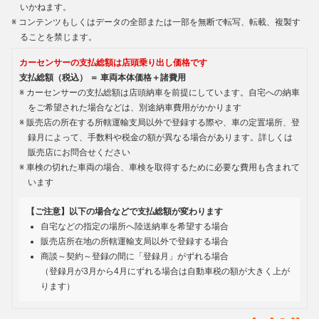
いかねます。
コンテンツもしくはデータの全部または一部を無断で転写、転載、複製す
ることを禁じます。
カーセンサーの支払総額は店頭乗り出し価格です
支払総額（税込） ＝ 車両本体価格＋諸費用
カーセンサーの支払総額は店頭納車を前提にしています。自宅への納車
をご希望された場合などは、別途納車費用がかかります
販売店の所在する所轄運輸支局以外で登録する際や、車の定置場所、登
録月によって、手数料や税金の額が異なる場合があります。詳しくは
販売店にお問合せください
車検の切れた車両の場合、車検を取得するために必要な費用も含まれて
います
【ご注意】以下の場合などで支払総額が変わります
自宅などの指定の場所へ陸送納車を希望する場合
販売店所在地の所轄運輸支局以外で登録する場合
商談～契約～登録の間に「登録月」がずれる場合
（登録月が3月から4月にずれる場合は自動車税の額が大きく上が
ります）