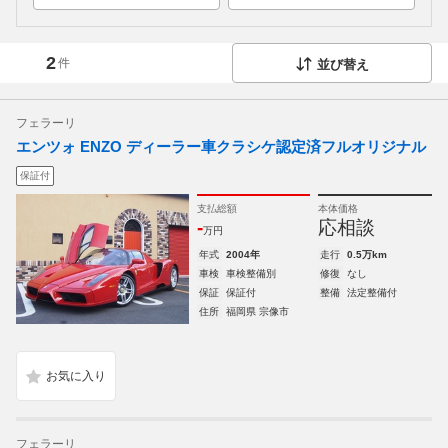
2
件
並び替え
フェラーリ
エンツォ ENZO ディーラー車クラシケ認定済フルオリジナル
保証付
支払総額
本体価格
-
応相談
万円
年式
2004年
走行
0.5万km
車検
車検整備別
修復
なし
保証
保証付
整備
法定整備付
住所
福岡県 宗像市
フェラーリ