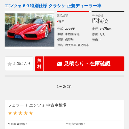
エンツォ 6.0 特別仕様 クラシケ 正規ディーラー車
支払総額
本体価格
-
応相談
万円
年式
2004年
走行
0.6万km
車検
車検整備無
修復
なし
保証
保証無
整備
-
住所
鹿児島県 鹿児島市
無
見積もり・在庫確認
料
1
〜
2
/
2
件
フェラーリ エンツォ 中古車相場
平均本体価格：
平均走行距離：