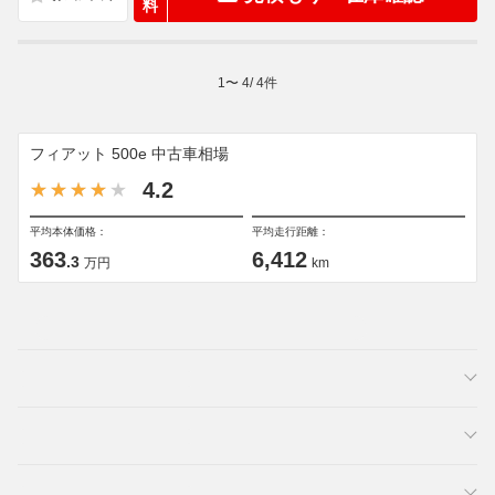
料
1
〜
4
/
4
件
フィアット 500e 中古車相場
4.2
平均本体価格：
平均走行距離：
363
6,412
.3
万円
km