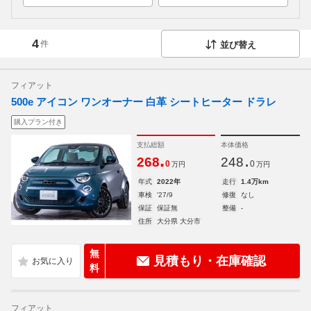
4
件
並び替え
フィアット
500e アイコン ワンオーナー 白革 シートヒーター ドラレ
購入プラン付き
支払総額
本体価格
.
.
268
248
0
0
万円
万円
年式
2022年
走行
1.4万km
車検
'27/9
修復
なし
保証
保証無
整備
-
住所
大分県 大分市
無
見積もり・在庫確認
料
フィアット