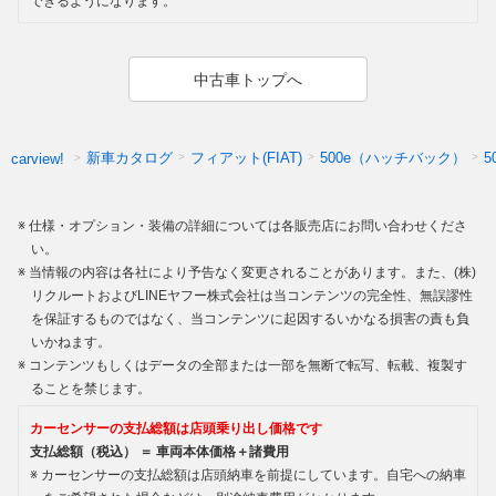
できるようになります。
中古車トップへ
新車カタログ
フィアット(FIAT)
500e（ハッチバック）
5
carview!
仕様・オプション・装備の詳細については各販売店にお問い合わせくださ
い。
当情報の内容は各社により予告なく変更されることがあります。また、(株)
リクルートおよびLINEヤフー株式会社は当コンテンツの完全性、無誤謬性
を保証するものではなく、当コンテンツに起因するいかなる損害の責も負
いかねます。
コンテンツもしくはデータの全部または一部を無断で転写、転載、複製す
ることを禁じます。
カーセンサーの支払総額は店頭乗り出し価格です
支払総額（税込） ＝ 車両本体価格＋諸費用
カーセンサーの支払総額は店頭納車を前提にしています。自宅への納車