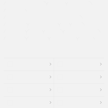
メーカー系販売店取り扱い車
修復歴無し
アルミホイール
寒冷地仕様車
過給機設定モデル（ターボ・スーパーチャージャーなど)
ETC
CDプレーヤー
カーナビゲーション
禁煙車
法定整備付き
保証付き
エアバッグ
ディスチャージドランプ
支払総顔あり
クーポンあり
車両品質評価書付
新着車両