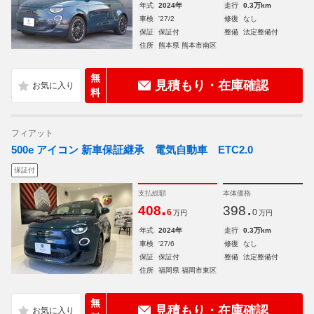
年式
2024年
走行
0.3万km
車検
'27/2
修復
なし
保証
保証付
整備
法定整備付
住所
熊本県 熊本市南区
無
見積もり・在庫確認
料
フィアット
500e アイコン 新車保証継承 電気自動車 ETC2.0
保証付
支払総額
本体価格
.
.
408
398
6
0
万円
万円
年式
2024年
走行
0.3万km
車検
'27/6
修復
なし
保証
保証付
整備
法定整備付
住所
福岡県 福岡市東区
無
見積もり・在庫確認