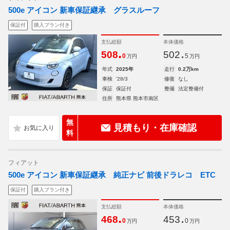
500e アイコン 新車保証継承 グラスルーフ
保証付
購入プラン付き
支払総額
本体価格
.
.
508
502
0
5
万円
万円
年式
2025年
走行
0.2万km
車検
'28/3
修復
なし
保証
保証付
整備
法定整備付
住所
熊本県 熊本市南区
無
見積もり・在庫確認
料
フィアット
500e アイコン 新車保証継承 純正ナビ 前後ドラレコ ETC
保証付
購入プラン付き
支払総額
本体価格
.
.
468
453
0
0
万円
万円