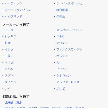
ハッチバック
クーペ・スポーツカー
ステーションワゴン
軽自動車
ハイブリッド
その他
メーカーから探す
トヨタ
メルセデス・ベンツ
レクサス
BMW
日産
アウディ
ホンダ
フォルクスワーゲン
三菱
ポルシェ
マツダ
ミニ
スバル
プジョー
スズキ
シトロエン
ダイハツ
アルファ ロメオ
いすゞ
ボルボ
都道府県から探す
北海道・東北