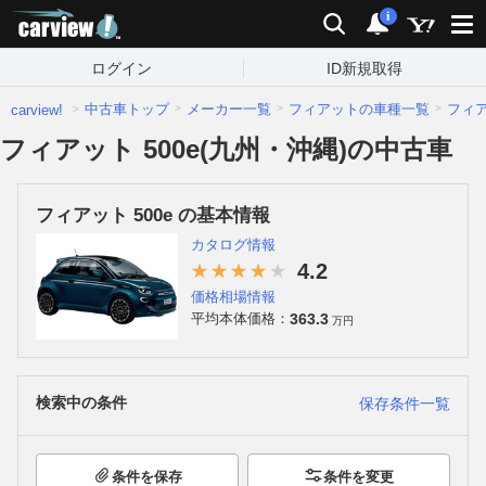
carview!
検索
通知
i
ログイン
ID新規取得
中古車トップ
メーカー一覧
フィアットの車種一覧
フィ
carview!
フィアット 500e(九州・沖縄)の中古車
フィアット 500e の基本情報
カタログ情報
4.2
価格相場情報
363.3
平均本体価格：
万円
検索中の条件
保存条件一覧
条件を保存
条件を変更