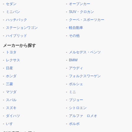
セダン
オープンカー
ミニバン
SUV・クロカン
ハッチバック
クーペ・スポーツカー
ステーションワゴン
軽自動車
ハイブリッド
その他
メーカーから探す
トヨタ
メルセデス・ベンツ
レクサス
BMW
日産
アウディ
ホンダ
フォルクスワーゲン
三菱
ポルシェ
マツダ
ミニ
スバル
プジョー
スズキ
シトロエン
ダイハツ
アルファ ロメオ
いすゞ
ボルボ