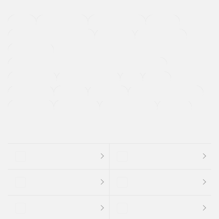
４ＷＤ
定期点検記録簿
ワンオーナーカー
福祉車両
メーカー系販売店取り扱い車
修復歴無し
アルミホイール
寒冷地仕様車
過給機設定モデル（ターボ・スーパーチャージャーなど)
ETC
CDプレーヤー
カーナビゲーション
禁煙車
法定整備付き
保証付き
エアバッグ
ディスチャージドランプ
支払総顔あり
クーポンあり
車両品質評価書付
新着車両