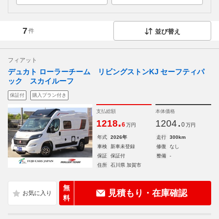
7
件
並び替え
フィアット
デュカト ローラーチーム リビングストンKJ セーフティパ
ック スカイルーフ
保証付
購入プラン付き
支払総額
本体価格
.
.
1218
1204
6
0
万円
万円
年式
2026年
走行
300km
車検
新車未登録
修復
なし
保証
保証付
整備
-
住所
石川県 加賀市
無
見積もり・在庫確認
料