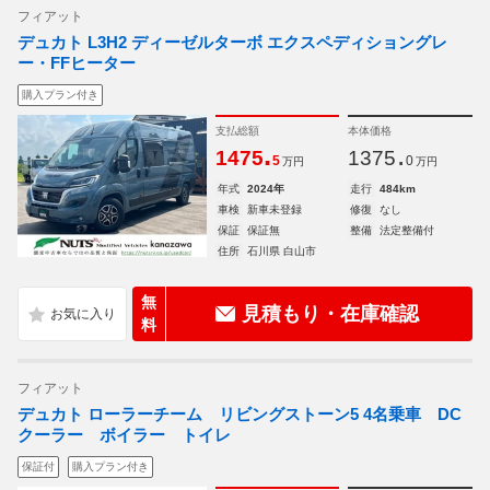
フィアット
デュカト L3H2 ディーゼルターボ エクスペディショングレ
ー・FFヒーター
購入プラン付き
支払総額
本体価格
.
.
1475
1375
5
0
万円
万円
年式
2024年
走行
484km
車検
新車未登録
修復
なし
保証
保証無
整備
法定整備付
住所
石川県 白山市
無
見積もり・在庫確認
料
フィアット
デュカト ローラーチーム リビングストーン5 4名乗車 DC
クーラー ボイラー トイレ
保証付
購入プラン付き