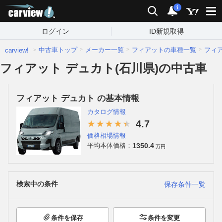
carview!
検索
通知
i
ログイン
ID新規取得
中古車トップ
メーカー一覧
フィアットの車種一覧
フィ
carview!
フィアット デュカト(石川県)の中古車
フィアット デュカト の基本情報
カタログ情報
4.7
価格相場情報
1350.4
平均本体価格：
万円
検索中の条件
保存条件一覧
条件を保存
条件を変更