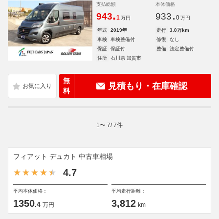
支払総額
本体価格
.
.
943
933
1
0
万円
万円
年式
2019年
走行
3.0万km
車検
車検整備付
修復
なし
保証
保証付
整備
法定整備付
住所
石川県 加賀市
無
見積もり・在庫確認
料
1
〜
7
/
7
件
フィアット デュカト 中古車相場
4.7
平均本体価格：
平均走行距離：
1350
3,812
.4
万円
km