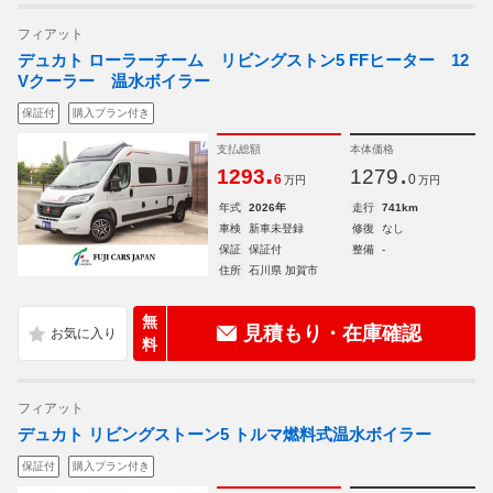
フィアット
デュカト ローラーチーム リビングストン5 FFヒーター 12
Vクーラー 温水ボイラー
保証付
購入プラン付き
支払総額
本体価格
.
.
1293
1279
6
0
万円
万円
年式
2026年
走行
741km
車検
新車未登録
修復
なし
保証
保証付
整備
-
住所
石川県 加賀市
無
見積もり・在庫確認
料
フィアット
デュカト リビングストーン5 トルマ燃料式温水ボイラー
保証付
購入プラン付き