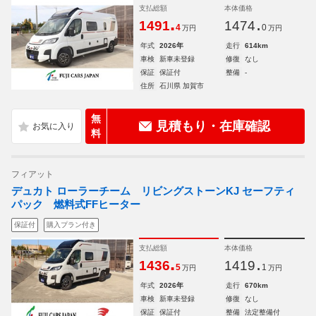
支払総額
本体価格
.
.
1491
1474
4
0
万円
万円
年式
2026年
走行
614km
車検
新車未登録
修復
なし
保証
保証付
整備
-
住所
石川県 加賀市
無
見積もり・在庫確認
料
フィアット
デュカト ローラーチーム リビングストーンKJ セーフティ
パック 燃料式FFヒーター
保証付
購入プラン付き
支払総額
本体価格
.
.
1436
1419
5
1
万円
万円
年式
2026年
走行
670km
車検
新車未登録
修復
なし
保証
保証付
整備
法定整備付