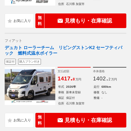
住所
石川県 加賀市
無
見積もり・在庫確認
料
フィアット
デュカト ローラーチーム リビングストンK2 セーフティパ
ック 燃料式温水ボイラー
保証付
購入プラン付き
支払総額
本体価格
.
.
1417
1402
8
2
万円
万円
年式
2026年
走行
680km
車検
新車未登録
修復
なし
保証
保証付
整備
-
住所
石川県 加賀市
無
見積もり・在庫確認
料