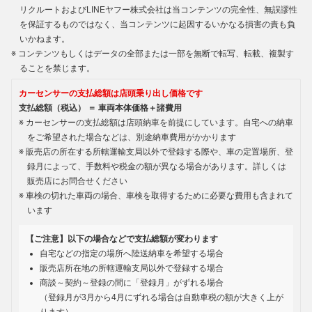
リクルートおよびLINEヤフー株式会社は当コンテンツの完全性、無誤謬性
を保証するものではなく、当コンテンツに起因するいかなる損害の責も負
いかねます。
コンテンツもしくはデータの全部または一部を無断で転写、転載、複製す
ることを禁じます。
カーセンサーの支払総額は店頭乗り出し価格です
支払総額（税込） ＝ 車両本体価格＋諸費用
カーセンサーの支払総額は店頭納車を前提にしています。自宅への納車
をご希望された場合などは、別途納車費用がかかります
販売店の所在する所轄運輸支局以外で登録する際や、車の定置場所、登
録月によって、手数料や税金の額が異なる場合があります。詳しくは
販売店にお問合せください
車検の切れた車両の場合、車検を取得するために必要な費用も含まれて
います
【ご注意】以下の場合などで支払総額が変わります
自宅などの指定の場所へ陸送納車を希望する場合
販売店所在地の所轄運輸支局以外で登録する場合
商談～契約～登録の間に「登録月」がずれる場合
（登録月が3月から4月にずれる場合は自動車税の額が大きく上が