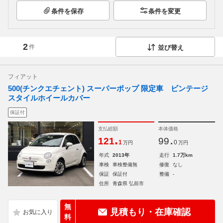
条件を保存
条件を変更
2
件
並び替え
フィアット
500(チンクエチェント) スーパーポップ 限定車 ビンテージ
スタイルホイールカバー
保証付
支払総額
本体価格
.
.
121
99
1
0
万円
万円
年式
2013年
走行
1.7万km
車検
車検整備無
修復
なし
保証
保証付
整備
-
住所
青森県 弘前市
無
見積もり・在庫確認
料