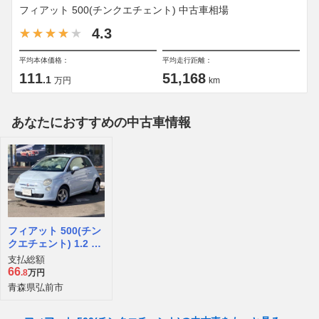
フィアット 500(チンクエチェント) 中古車相場
4.3
平均本体価格：
平均走行距離：
111
51,168
.1
万円
km
あなたにおすすめの中古車情報
フィアット 500(チン
クエチェント) 1.2 8V
ポップ
支払総額
66
.8
万円
青森県弘前市