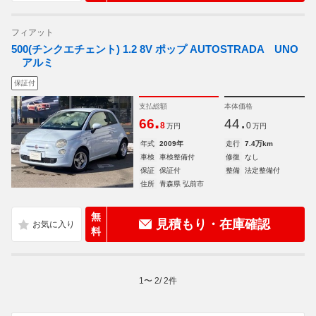
フィアット
500(チンクエチェント) 1.2 8V ポップ AUTOSTRADA UNO
アルミ
保証付
支払総額
本体価格
.
.
66
44
8
0
万円
万円
年式
2009年
走行
7.4万km
車検
車検整備付
修復
なし
保証
保証付
整備
法定整備付
住所
青森県 弘前市
無
見積もり・在庫確認
料
1
〜
2
/
2
件