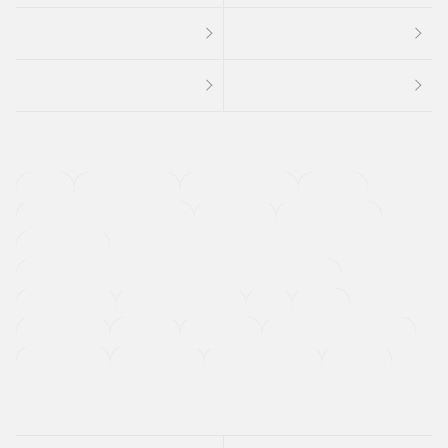
４ＷＤ
定期点検記録簿
ワンオーナーカー
福祉車両
メーカー系販売店取り扱い車
修復歴無し
アルミホイール
寒冷地仕様車
過給機設定モデル（ターボ・スーパーチャージャーなど)
ETC
CDプレーヤー
カーナビゲーション
禁煙車
法定整備付き
保証付き
エアバッグ
ディスチャージドランプ
支払総顔あり
クーポンあり
車両品質評価書付
新着車両