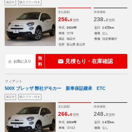
保証付
購入プラン付き
支払総額
本体価格
.
.
256
238
0
0
万円
万円
年式
2024年
走行
1.6万km
車検
'27/9
修復
なし
保証
保証付
整備
法定整備付
住所
富山県 富山市
無
見積もり・在庫確認
料
フィアット
500X ブレッザ 弊社デモカー 新車保証継承 ETC
保証付
購入プラン付き
支払総額
本体価格
.
.
266
248
0
0
万円
万円
年式
2024年
走行
1.6万km
車検
'27/12
修復
なし