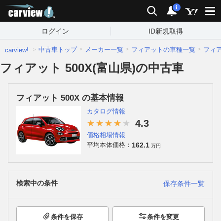
carview!
検索
通知
i
ログイン
ID新規取得
中古車トップ
メーカー一覧
フィアットの車種一覧
フィ
carview!
フィアット 500X(富山県)の中古車
フィアット 500X の基本情報
カタログ情報
4.3
価格相場情報
162.1
平均本体価格：
万円
検索中の条件
保存条件一覧
条件を保存
条件を変更