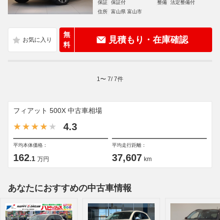
保証
保証付
整備
法定整備付
住所
富山県 富山市
無
見積もり・在庫確認
料
1
〜
7
/
7
件
フィアット 500X 中古車相場
4.3
平均本体価格：
平均走行距離：
162
37,607
.1
万円
km
あなたにおすすめの中古車情報