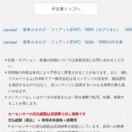
中古車トップへ
新車カタログ
フィアット(FIAT)
500X（カブリオレ）
50
carview!
新車カタログ
フィアット(FIAT)
500Xの中古車
carview!
500X
仕様・オプション・装備の詳細については各販売店にお問い合わせくださ
い。
当情報の内容は各社により予告なく変更されることがあります。また、(株)
リクルートおよびLINEヤフー株式会社は当コンテンツの完全性、無誤謬性
を保証するものではなく、当コンテンツに起因するいかなる損害の責も負
いかねます。
コンテンツもしくはデータの全部または一部を無断で転写、転載、複製す
ることを禁じます。
カーセンサーの支払総額は店頭乗り出し価格です
支払総額（税込） ＝ 車両本体価格＋諸費用
カーセンサーの支払総額は店頭納車を前提にしています。自宅への納車