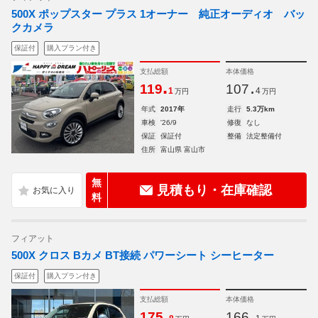
500X ポップスター プラス 1オーナー 純正オーディオ バッ
クカメラ
保証付
購入プラン付き
支払総額
本体価格
.
.
119
107
1
4
万円
万円
年式
2017年
走行
5.3万km
車検
'26/9
修復
なし
保証
保証付
整備
法定整備付
住所
富山県 富山市
無
見積もり・在庫確認
料
フィアット
500X クロス Bカメ BT接続 パワーシート シーヒーター
保証付
購入プラン付き
支払総額
本体価格
.
.
175
166