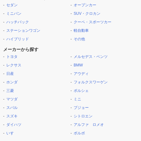
セダン
オープンカー
ミニバン
SUV・クロカン
ハッチバック
クーペ・スポーツカー
ステーションワゴン
軽自動車
ハイブリッド
その他
メーカーから探す
トヨタ
メルセデス・ベンツ
レクサス
BMW
日産
アウディ
ホンダ
フォルクスワーゲン
三菱
ポルシェ
マツダ
ミニ
スバル
プジョー
スズキ
シトロエン
ダイハツ
アルファ ロメオ
いすゞ
ボルボ