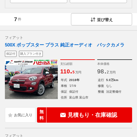
7
件
並び替え
フィアット
500X ポップスター プラス 純正オーディオ バックカメラ
保証付
購入プラン付き
支払総額
本体価格
.
.
110
98
5
2
万円
万円
年式
2018年
走行
5.0万km
車検
'27/9
修復
なし
保証
保証付
整備
法定整備付
住所
富山県 富山市
無
見積もり・在庫確認
料
フィアット