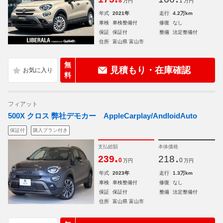
8
1
万円
万円
年式
2021年
走行
4.2万km
車検
車検整備付
修復
なし
保証
保証付
整備
法定整備付
住所
富山県 富山市
無
見積もり・在庫確認
料
フィアット
500X クロス 弊社デモカー AppleCarplay/AndloidAuto
保証付
購入プラン付き
支払総額
本体価格
.
.
239
218
0
0
万円
万円
年式
2023年
走行
1.3万km
車検
車検整備付
修復
なし
保証
保証付
整備
法定整備付
住所
富山県 富山市