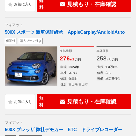
無
見積もり・在庫確認
料
フィアット
500X スポーツ 新車保証継承 AppleCarplay/AndloidAuto
保証付
購入プラン付き
支払総額
本体価格
.
.
276
258
1
0
万円
万円
年式
2024年
走行
1.3万km
車検
'27/12
修復
なし
保証
保証付
整備
法定整備付
住所
富山県 富山市
無
見積もり・在庫確認
料
フィアット
500X ブレッザ 弊社デモカー ETC ドライブレコーダー