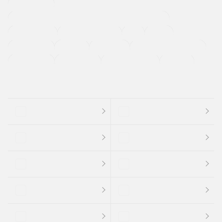
寒冷地仕様車
過給機設定モデル（ターボ・スーパーチャージャーなど)
ETC
CDプレーヤー
カーナビゲーション
禁煙車
法定整備付き
保証付き
エアバッグ
ディスチャージドランプ
支払総顔あり
クーポンあり
車両品質評価書付
新着車両