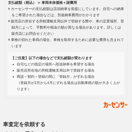
支払総額（税込） ＝ 車両本体価格＋諸費用
カーセンサーの支払総額は店頭納車を前提にしています。自宅への納車
をご希望された場合などは、別途納車費用がかかります
販売店の所在する所轄運輸支局以外で登録する際や、車の定置場所、登
録月によって、手数料や税金の額が異なる場合があります。詳しくは
販売店にお問合せください
車検の切れた車両の場合、車検を取得するために必要な費用も含まれて
います
【ご注意】以下の場合などで支払総額が変わります
自宅などの指定の場所へ陸送納車を希望する場合
販売店所在地の所轄運輸支局以外で登録する場合
商談～契約～登録の間に「登録月」がずれる場合
（登録月が3月から4月にずれる場合は自動車税の額が大きく上が
ります）
車査定を依頼する