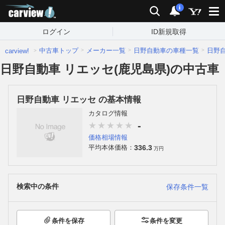
carview!
検索
通知
i
ログイン
ID新規取得
中古車トップ
メーカー一覧
日野自動車の車種一覧
日野
carview!
日野自動車 リエッセ(鹿児島県)の中古車
日野自動車 リエッセ の基本情報
カタログ情報
-
価格相場情報
336.3
平均本体価格：
万円
検索中の条件
保存条件一覧
条件を保存
条件を変更