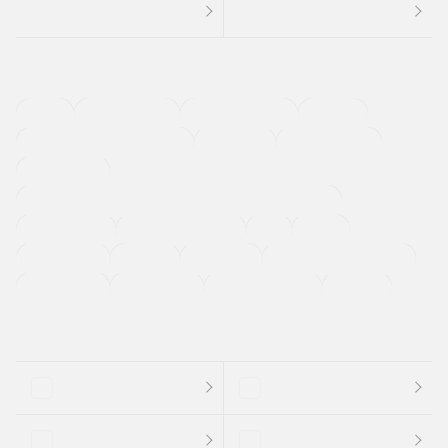
４ＷＤ
定期点検記録簿
ワンオーナーカー
福祉車両
メーカー系販売店取り扱い車
修復歴無し
アルミホイール
寒冷地仕様車
過給機設定モデル（ターボ・スーパーチャージャーなど)
ETC
CDプレーヤー
カーナビゲーション
禁煙車
法定整備付き
保証付き
エアバッグ
ディスチャージドランプ
支払総顔あり
クーポンあり
車両品質評価書付
新着車両