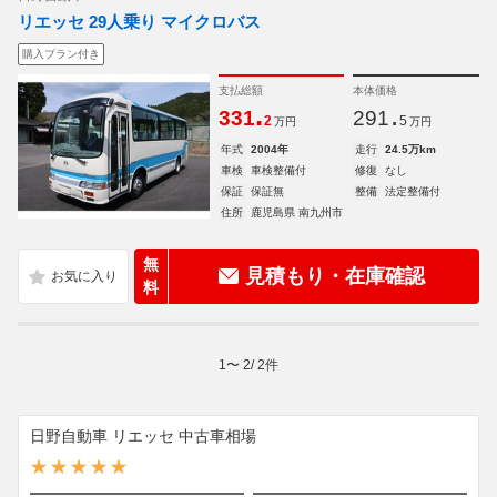
リエッセ 29人乗り マイクロバス
購入プラン付き
支払総額
本体価格
.
.
331
291
2
5
万円
万円
年式
2004年
走行
24.5万km
車検
車検整備付
修復
なし
保証
保証無
整備
法定整備付
住所
鹿児島県 南九州市
無
見積もり・在庫確認
料
1
〜
2
/
2
件
日野自動車 リエッセ 中古車相場