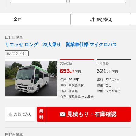
2
件
並び替え
日野自動車
リエッセ ロング 23人乗り 営業車仕様 マイクロバス
購入プラン付き
支払総額
本体価格
.
.
653
621
7
5
万円
万円
年式
2018年
走行
13.2万km
車検
車検整備付
修復
なし
保証
保証無
整備
法定整備付
住所
鹿児島県 南九州市
無
見積もり・在庫確認
料
日野自動車