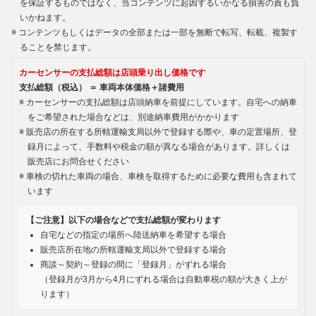
を保証するものではなく、当コンテンツに起因するいかなる損害の責も負
いかねます。
コンテンツもしくはデータの全部または一部を無断で転写、転載、複製す
ることを禁じます。
カーセンサーの支払総額は店頭乗り出し価格です
支払総額（税込） ＝ 車両本体価格＋諸費用
カーセンサーの支払総額は店頭納車を前提にしています。自宅への納車
をご希望された場合などは、別途納車費用がかかります
販売店の所在する所轄運輸支局以外で登録する際や、車の定置場所、登
録月によって、手数料や税金の額が異なる場合があります。詳しくは
販売店にお問合せください
車検の切れた車両の場合、車検を取得するために必要な費用も含まれて
います
【ご注意】以下の場合などで支払総額が変わります
自宅などの指定の場所へ陸送納車を希望する場合
販売店所在地の所轄運輸支局以外で登録する場合
商談～契約～登録の間に「登録月」がずれる場合
（登録月が3月から4月にずれる場合は自動車税の額が大きく上が
ります）