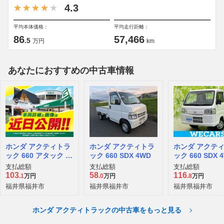
4.3
平均本体価格：
平均走行距離：
86
57,466
.5
万円
km
あなたにおすすめの中古車情報
ホンダ アクティトラ
ホンダ アクティトラ
ホンダ アクテ
ック 660 アタック 4
ック 660 SDX 4WD
ック 660 SDX 
WD
支払総額
支払総額
支払総額
103
58
116
.1
万円
.0
万円
.8
万円
福井県福井市
福井県福井市
福井県福井市
ホンダ アクティトラックの中古車をもっと見る