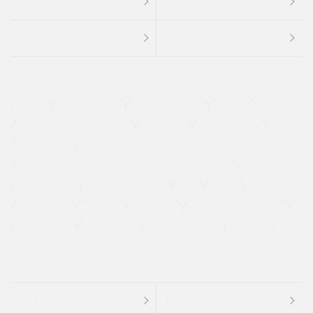
４ＷＤ
定期点検記録簿
ワンオーナーカー
福祉車両
メーカー系販売店取り扱い車
修復歴無し
アルミホイール
寒冷地仕様車
過給機設定モデル（ターボ・スーパーチャージャーなど)
ETC
CDプレーヤー
カーナビゲーション
禁煙車
法定整備付き
保証付き
エアバッグ
ディスチャージドランプ
支払総顔あり
クーポンあり
車両品質評価書付
新着車両