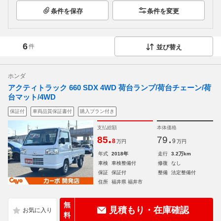
条件を保存
条件を変更
6
件
並び替え
ホンダ
アクティトラック 660 SDX 4WD 荷台ランプ/荷台チェーン/荷
台マット/4WD
保証付
車両品質保証書付
購入プラン付き
支払総額
本体価格
.
.
85
79
8
9
万円
万円
年式
2018年
走行
3.2万km
車検
車検整備付
修復
なし
保証
保証付
整備
法定整備付
住所
福井県 福井市
無
見積もり・在庫確認
料