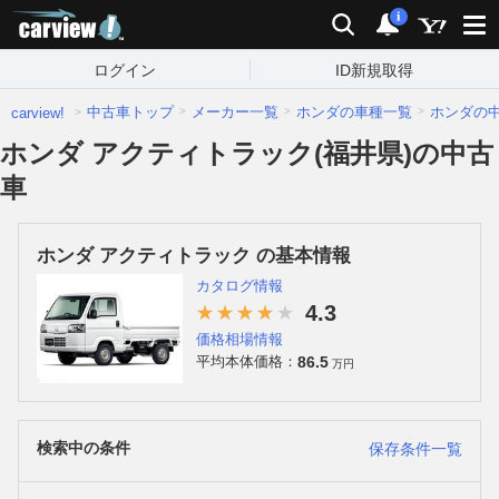
carview!
検索
通知
i
ログイン
ID新規取得
中古車トップ
メーカー一覧
ホンダの車種一覧
ホンダの
carview!
ホンダ アクティトラック(福井県)の中古
車
ホンダ アクティトラック の基本情報
カタログ情報
4.3
価格相場情報
86.5
平均本体価格：
万円
検索中の条件
保存条件一覧