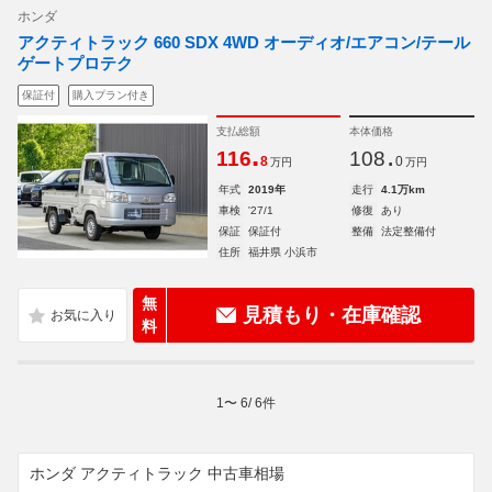
ホンダ
アクティトラック 660 SDX 4WD オーディオ/エアコン/テール
ゲートプロテク
保証付
購入プラン付き
支払総額
本体価格
.
.
116
108
8
0
万円
万円
年式
2019年
走行
4.1万km
車検
'27/1
修復
あり
保証
保証付
整備
法定整備付
住所
福井県 小浜市
無
見積もり・在庫確認
料
1
〜
6
/
6
件
ホンダ アクティトラック 中古車相場