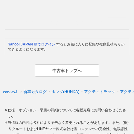
Yahoo! JAPAN IDでログイン
するとお気に入りに登録や複数見積もりが
できるようになります。
中古車トップへ
新車カタログ
ホンダ(HONDA)
アクティトラック
アクテ
carview!
仕様・オプション・装備の詳細については各販売店にお問い合わせくださ
い。
当情報の内容は各社により予告なく変更されることがあります。また、(株)
リクルートおよびLINEヤフー株式会社は当コンテンツの完全性、無誤謬性