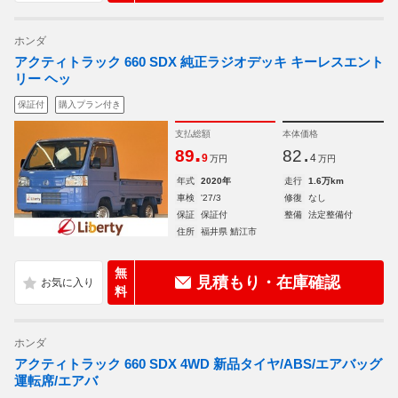
ホンダ
アクティトラック 660 SDX 純正ラジオデッキ キーレスエント
リー ヘッ
保証付
購入プラン付き
支払総額
本体価格
.
.
89
82
9
4
万円
万円
年式
2020年
走行
1.6万km
車検
'27/3
修復
なし
保証
保証付
整備
法定整備付
住所
福井県 鯖江市
無
見積もり・在庫確認
料
ホンダ
アクティトラック 660 SDX 4WD 新品タイヤ/ABS/エアバッグ
運転席/エアバ