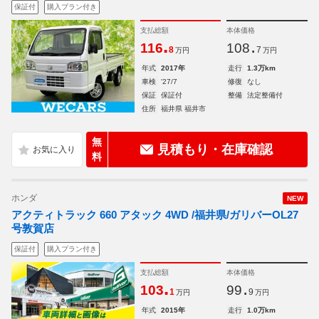
保証付
購入プラン付き
支払総額
本体価格
.
.
116
108
8
7
万円
万円
年式
2017年
走行
1.3万km
車検
'27/7
修復
なし
保証
保証付
整備
法定整備付
住所
福井県 福井市
無
見積もり・在庫確認
料
ホンダ
NEW
アクティトラック 660 アタック 4WD /福井県/ガリバーOL27
号敦賀店
保証付
購入プラン付き
支払総額
本体価格
.
.
103
99
1
9
万円
万円
年式
2015年
走行
1.0万km