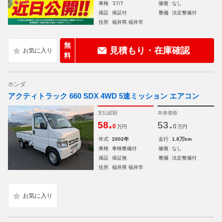
車検
'27/7
修復
なし
保証
保証付
整備
法定整備付
住所
福井県 福井市
無
見積もり・在庫確認
料
ホンダ
アクティトラック 660 SDX 4WD 5速ミッション エアコン
支払総額
本体価格
.
.
58
53
0
0
万円
万円
年式
2002年
走行
1.8万km
車検
車検整備付
修復
なし
保証
保証無
整備
法定整備付
住所
福井県 福井市