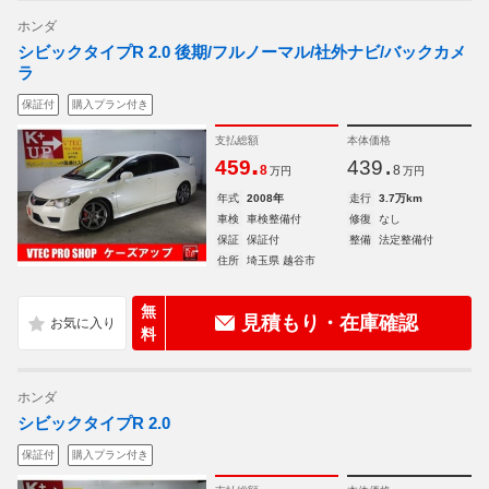
ホンダ
シビックタイプR 2.0 後期/フルノーマル/社外ナビ/バックカメ
ラ
保証付
購入プラン付き
支払総額
本体価格
.
.
459
439
8
8
万円
万円
年式
2008年
走行
3.7万km
車検
車検整備付
修復
なし
保証
保証付
整備
法定整備付
住所
埼玉県 越谷市
無
見積もり・在庫確認
料
ホンダ
シビックタイプR 2.0
保証付
購入プラン付き