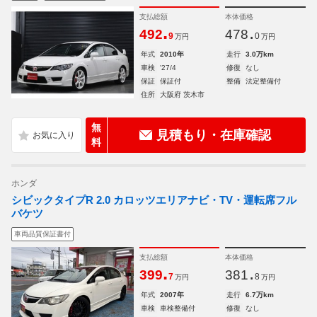
支払総額
本体価格
.
.
492
478
9
0
万円
万円
年式
2010年
走行
3.0万km
車検
'27/4
修復
なし
保証
保証付
整備
法定整備付
住所
大阪府 茨木市
無
見積もり・在庫確認
料
ホンダ
シビックタイプR 2.0 カロッツエリアナビ・TV・運転席フル
バケツ
車両品質保証書付
支払総額
本体価格
.
.
399
381
7
8
万円
万円
年式
2007年
走行
6.7万km
車検
車検整備付
修復
なし