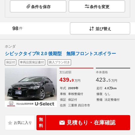
条件を保存
条件を変更
98
件
並び替え
ホンダ
シビックタイプR 2.0 後期型 無限フロントスポイラー
保証付
車両品質保証書付
購入プラン付き
支払総額
本体価格
.
.
439
423
9
5
万円
万円
年式
2009年
走行
4.0万km
車検
車検整備付
修復
なし
保証
保証付
整備
法定整備付
住所
三重県 四日市市
無
見積もり・在庫確認
料