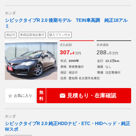
ホンダ
シビックタイプR 2.0 後期モデル TEIN車高調 純正18アル
ミ
保証付
車両品質保証書付
購入プラン付き
支払総額
本体価格
.
.
307
288
4
0
万円
万円
年式
2009年
走行
12.2万km
車検
車検整備付
修復
なし
保証
保証付
整備
法定整備付
住所
愛知県 名古屋市名東区
無
見積もり・在庫確認
料
ホンダ
シビックタイプR 2.0 純正HDDナビ・ETC・HIDヘッド・純正
Wスポ