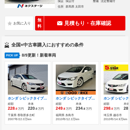
保証
保証付
整備
法定整備付
住所
群馬県 太田市
無
見積もり・在庫確認
料
全国×中古車購入におすすめの条件
8/9更新！新着車両
PICK UP
ホンダ シビックタイプR 2.0 車検2年整備付 修復歴無 記録簿23枚 SPOON
ホンダ シビックタイプR 2.0 純正ブレンボキャリパー 純正18インチAW
総額
本体
総額
本体
総額
本体
228
220
249
234
298
28
.0
万円
.0
万円
.8
万円
.8
万円
.0
万円
千葉県 香取郡多古町
福岡県 糸島市
埼玉県 越谷市
2007年/22.0万km
2010年/12.3万km
2010年/14.9万km