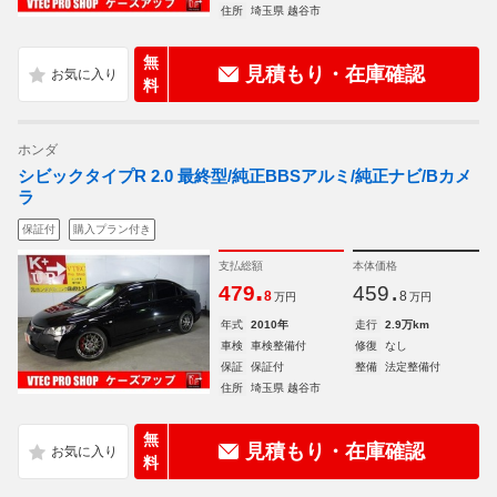
住所
埼玉県 越谷市
無
見積もり・在庫確認
料
ホンダ
シビックタイプR 2.0 最終型/純正BBSアルミ/純正ナビ/Bカメ
ラ
保証付
購入プラン付き
支払総額
本体価格
.
.
479
459
8
8
万円
万円
年式
2010年
走行
2.9万km
車検
車検整備付
修復
なし
保証
保証付
整備
法定整備付
住所
埼玉県 越谷市
無
見積もり・在庫確認
料