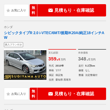
無
見積もり・在庫確認
料
ホンダ
シビックタイプR 2.0 i-VTEC/6MT/後期/K20A/純正18インチA
W
購入プラン付き
支払総額
本体価格
.
.
359
348
6
0
万円
万円
年式
2010年
走行
5.2万km
車検
'27/7
修復
なし
保証
保証無
整備
法定整備付
住所
愛知県 西尾市
無
見積もり・在庫確認
料