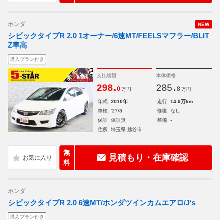
ホンダ
NEW
シビックタイプR 2.0 1オーナー/6速MT/FEELSマフラー/BLIT
Z車高
購入プラン付き
支払総額
本体価格
.
.
298
285
0
8
万円
万円
年式
2010年
走行
14.9万km
車検
'27/8
修復
なし
保証
保証無
整備
-
住所
埼玉県 越谷市
無
見積もり・在庫確認
料
ホンダ
シビックタイプR 2.0 6速MT/ホンダツインカムエアロ/J‘s
購入プラン付き