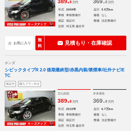
.
.
389
369
8
8
万円
万円
年式
2009年
走行
5.9万km
車検
車検整備付
修復
なし
保証
保証付
整備
法定整備付
住所
埼玉県 越谷市
無
見積もり・在庫確認
料
ホンダ
シビックタイプR 2.0 後期最終型/赤黒内装/禁煙車/社外ナビ/E
TC
保証付
購入プラン付き
支払総額
本体価格
.
.
389
369
8
8
万円
万円
年式
2010年
走行
6.7万km
車検
車検整備付
修復
なし
保証
保証付
整備
法定整備付
住所
埼玉県 越谷市