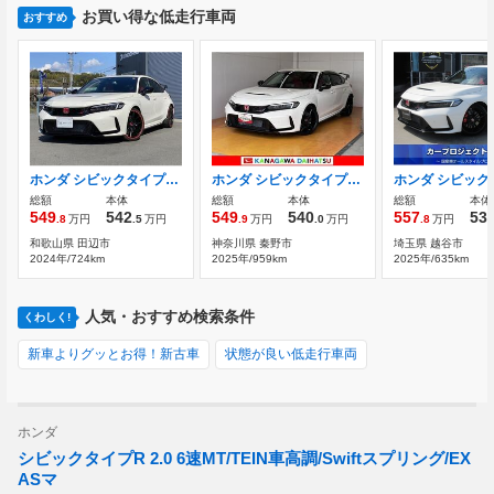
お買い得な低走行車両
おすすめ
ホンダ シビックタイプR 2.0 MT ナビ Bカメラ ETC クルコン
ホンダ シビックタイプR 2.0 衝突被害軽減ブレーキシステム ドラレコ
総額
本体
総額
本体
総額
本体
549
542
549
540
557
53
.8
万円
.5
万円
.9
万円
.0
万円
.8
万円
和歌山県 田辺市
神奈川県 秦野市
埼玉県 越谷市
2024年/724km
2025年/959km
2025年/635km
人気・おすすめ検索条件
くわしく!
新車よりグッとお得！新古車
状態が良い低走行車両
ホンダ
シビックタイプR 2.0 6速MT/TEIN車高調/Swiftスプリング/EX
ASマ