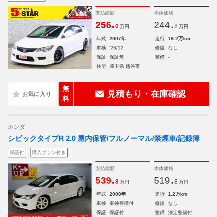
支払総額
本体価格
.
.
256
244
0
8
万円
万円
年式
2007年
走行
16.2万km
車検
'26/12
修復
なし
保証
保証無
整備
-
住所
埼玉県 越谷市
無
見積もり・在庫確認
料
ホンダ
シビックタイプR 2.0 屋内保管/フルノーマル/禁煙車/記録簿
保証付
購入プラン付き
支払総額
本体価格
.
.
539
519
8
8
万円
万円
年式
2008年
走行
1.2万km
車検
車検整備付
修復
なし
保証
保証付
整備
法定整備付