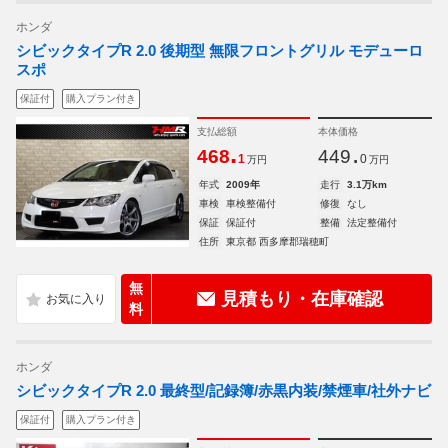
ホンダ
シビックタイプR 2.0 後期型 無限フロントグリル モデューロ
スポ
保証付
購入プラン付き
支払総額
本体価格
.
.
468
449
1
0
万円
万円
年式
2009年
走行
3.1万km
車検
車検整備付
修復
なし
保証
保証付
整備
法定整備付
住所
東京都 西多摩郡瑞穂町
無
見積もり・在庫確認
料
ホンダ
シビックタイプR 2.0 最終型/記録簿/赤黒内装/禁煙車/社外ナビ
保証付
購入プラン付き