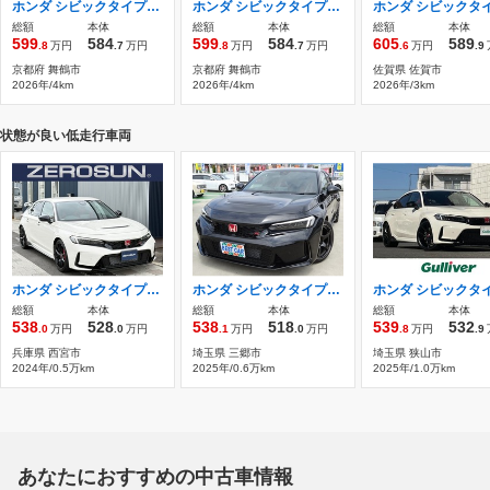
ホンダ シビックタイプR 2.0 レーシングブラックパッケージ 純正9型コネクトディスプレイ ETC2.0
ホンダ シビックタイプR 2.0 レーシングブラックパッケージ 純正9型コネクトディスプレイ
総額
本体
総額
本体
総額
本体
599
584
599
584
605
589
.8
万円
.7
万円
.8
万円
.7
万円
.6
万円
.9
京都府 舞鶴市
京都府 舞鶴市
佐賀県 佐賀市
2026年/4km
2026年/4km
2026年/3km
状態が良い低走行車両
ホンダ シビックタイプR 2.0 1オナ 禁煙 無限パフォーマンスダンパー
ホンダ シビックタイプR 2.0 ワンオーナー 6速MT ホンダセンシング
総額
本体
総額
本体
総額
本体
538
528
538
518
539
532
.0
万円
.0
万円
.1
万円
.0
万円
.8
万円
.9
兵庫県 西宮市
埼玉県 三郷市
埼玉県 狭山市
2024年/0.5万km
2025年/0.6万km
2025年/1.0万km
あなたにおすすめの中古車情報