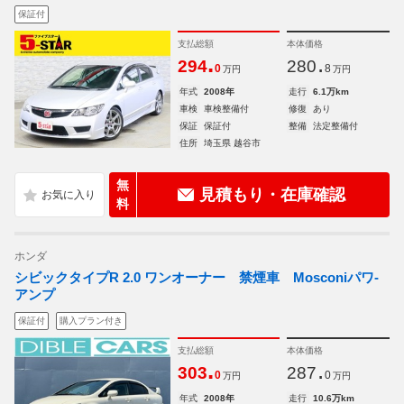
保証付
支払総額
本体価格
.
.
294
280
0
8
万円
万円
年式
2008年
走行
6.1万km
車検
車検整備付
修復
あり
保証
保証付
整備
法定整備付
住所
埼玉県 越谷市
無
見積もり・在庫確認
料
ホンダ
シビックタイプR 2.0 ワンオーナー 禁煙車 Mosconiパワ-
アンプ
保証付
購入プラン付き
支払総額
本体価格
.
.
303
287
0
0
万円
万円
年式
2008年
走行
10.6万km