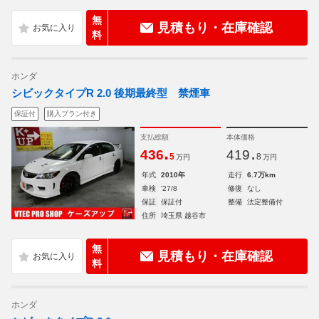
無
見積もり・在庫確認
料
ホンダ
シビックタイプR 2.0 後期最終型 禁煙車
保証付
購入プラン付き
支払総額
本体価格
.
.
436
419
5
8
万円
万円
年式
2010年
走行
6.7万km
車検
'27/8
修復
なし
保証
保証付
整備
法定整備付
住所
埼玉県 越谷市
無
見積もり・在庫確認
料
ホンダ