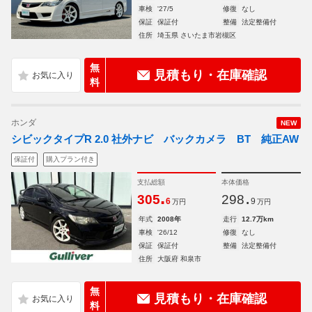
車検
'27/5
修復
なし
保証
保証付
整備
法定整備付
住所
埼玉県 さいたま市岩槻区
無
見積もり・在庫確認
料
ホンダ
NEW
シビックタイプR 2.0 社外ナビ バックカメラ BT 純正AW
保証付
購入プラン付き
支払総額
本体価格
.
.
305
298
6
9
万円
万円
年式
2008年
走行
12.7万km
車検
'26/12
修復
なし
保証
保証付
整備
法定整備付
住所
大阪府 和泉市
無
見積もり・在庫確認
料