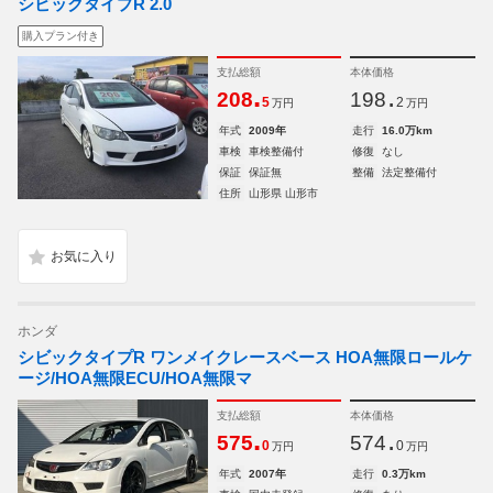
シビックタイプR 2.0
購入プラン付き
支払総額
本体価格
.
.
208
198
5
2
万円
万円
年式
2009年
走行
16.0万km
車検
車検整備付
修復
なし
保証
保証無
整備
法定整備付
住所
山形県 山形市
ホンダ
シビックタイプR ワンメイクレースベース HOA無限ロールケ
ージ/HOA無限ECU/HOA無限マ
支払総額
本体価格
.
.
575
574
0
0
万円
万円
年式
2007年
走行
0.3万km