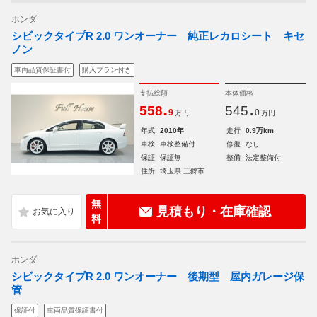
ホンダ
シビックタイプR 2.0 ワンオーナー 純正レカロシート キセ
ノン
車両品質保証書付
購入プラン付き
支払総額
本体価格
.
.
558
545
9
0
万円
万円
年式
2010年
走行
0.9万km
車検
車検整備付
修復
なし
保証
保証無
整備
法定整備付
住所
埼玉県 三郷市
無
見積もり・在庫確認
料
ホンダ
シビックタイプR 2.0 ワンオーナー 後期型 屋内ガレージ保
管
保証付
車両品質保証書付