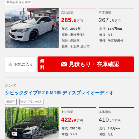
車両品質保証書付
支払総額
本体価格
.
.
285
267
6
8
万円
万円
年式
2007年
走行
13.6万km
車検
車検整備付
修復
なし
保証
保証無
整備
法定整備付
住所
千葉県 成田市
無
見積もり・在庫確認
料
ホンダ
シビックタイプR 2.0 MT車 ディスプレイオーディオ
保証付
購入プラン付き
支払総額
本体価格
.
.
422
410
9
4
万円
万円
年式
2010年
走行
3.8万km
車検
'27/9
修復
なし