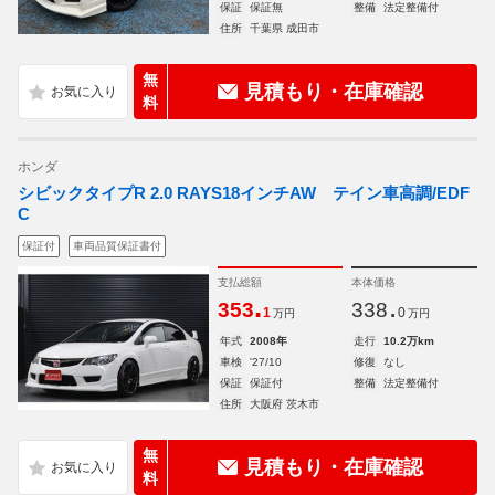
保証
保証無
整備
法定整備付
住所
千葉県 成田市
無
見積もり・在庫確認
料
ホンダ
シビックタイプR 2.0 RAYS18インチAW テイン車高調/EDF
C
保証付
車両品質保証書付
支払総額
本体価格
.
.
353
338
1
0
万円
万円
年式
2008年
走行
10.2万km
車検
'27/10
修復
なし
保証
保証付
整備
法定整備付
住所
大阪府 茨木市
無
見積もり・在庫確認
料