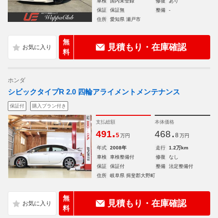
車検
国内未登録
修復
あり
保証
保証無
整備
-
住所
愛知県 瀬戸市
無
見積もり・在庫確認
料
ホンダ
シビックタイプR 2.0 四輪アライメントメンテナンス
保証付
購入プラン付き
支払総額
本体価格
.
.
491
468
5
8
万円
万円
年式
2008年
走行
1.2万km
車検
車検整備付
修復
なし
保証
保証付
整備
法定整備付
住所
岐阜県 揖斐郡大野町
無
見積もり・在庫確認
料