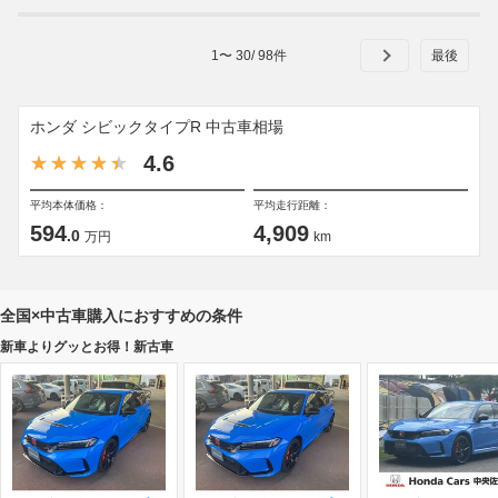
1
〜
30
/
98
件
ホンダ シビックタイプR 中古車相場
4.6
平均本体価格：
平均走行距離：
594
4,909
.0
万円
km
全国×中古車購入におすすめの条件
新車よりグッとお得！新古車