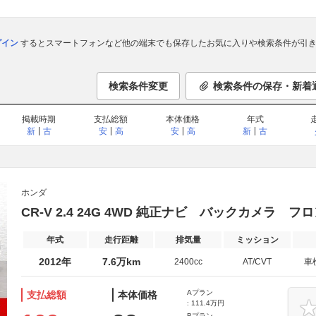
ログイン
するとスマートフォンなど他の端末でも保存したお気に入りや検索条件が引き
検索条件変更
検索条件の保存・新着
掲載時期
支払総額
本体価格
年式
新
古
安
高
安
高
新
古
ホンダ
CR-V 2.4 24G 4WD 純正ナビ バックカメラ 
年式
走行距離
排気量
ミッション
2012年
7.6万km
2400cc
AT/CVT
車
Aプラン
支払総額
本体価格
: 111.4万円
Bプラン