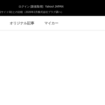
ログイン
[
新規取得
]
Yahoo! JAPAN
サイト5社との比較（2026年2月株式会社プラグ調べ）
オリジナル記事
マイカー