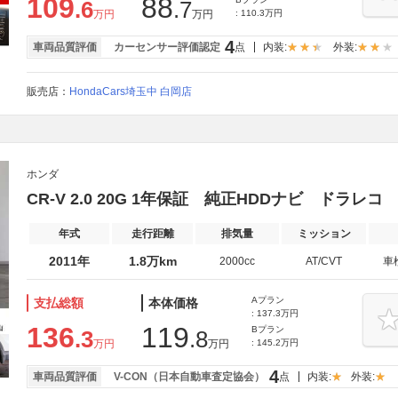
109
88
.6
.7
万円
万円
: 110.3万円
4
車両品質評価
カーセンサー評価認定
点
内装:
外装:
販売店：
HondaCars埼玉中 白岡店
ホンダ
CR-V 2.0 20G 1年保証 純正HDDナビ ドラレコ
年式
走行距離
排気量
ミッション
2011年
1.8万km
2000cc
AT/CVT
車
Aプラン
支払総額
本体価格
: 137.3万円
136
119
Bプラン
.3
.8
万円
万円
: 145.2万円
4
車両品質評価
V-CON（日本自動車査定協会）
点
内装:
外装: