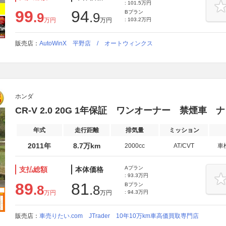
: 101.5万円
99
94
Bプラン
.9
.9
万円
万円
: 103.2万円
販売店：
AutoWinX 平野店 / オートウィンクス
ホンダ
CR-V 2.0 20G 1年保証 ワンオーナー 禁煙車 
年式
走行距離
排気量
ミッション
2011年
8.7万km
2000cc
AT/CVT
車
Aプラン
支払総額
本体価格
: 93.3万円
89
81
Bプラン
.8
.8
万円
万円
: 94.3万円
販売店：
車売りたい.com JTrader 10年10万km車高価買取専門店