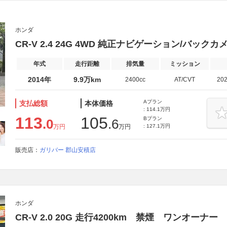
ホンダ
CR-V 2.4 24G 4WD 純正ナビゲーション/バック
年式
走行距離
排気量
ミッション
2014年
9.9万km
2400cc
AT/CVT
20
Aプラン
支払総額
本体価格
: 114.1万円
113
105
Bプラン
.0
.6
万円
万円
: 127.1万円
販売店：
ガリバー 郡山安積店
ホンダ
CR-V 2.0 20G 走行4200km 禁煙 ワンオーナ