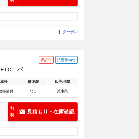
クーポン
保証付
法定整備付
 ETC バ
車検
修復歴
販売地域
検整備付
なし
兵庫県
無
見積もり・在庫確認
料