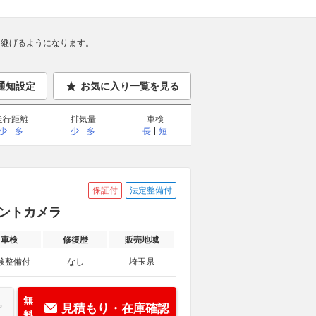
継げるようになります。
通知設定
お気に入り一覧を見る
走行距離
排気量
車検
少
多
少
多
長
短
保証付
法定整備付
フロントカメラ
車検
修復歴
販売地域
検整備付
なし
埼玉県
無
見積もり・在庫確認
料