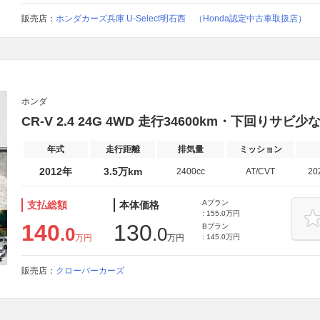
販売店：
ホンダカーズ兵庫 U-Select明石西 （Honda認定中古車取扱店）
ホンダ
CR-V 2.4 24G 4WD 走行34600km・下回りサビ
年式
走行距離
排気量
ミッション
2012年
3.5万km
2400cc
AT/CVT
20
Aプラン
支払総額
本体価格
: 155.0万円
140
130
Bプラン
.0
.0
万円
万円
: 145.0万円
販売店：
クローバーカーズ