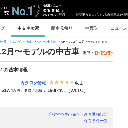
掲載レビュー
325,894
件
時点
※新車カタログのある自動車総合情報
2026.08.07
ログ
中古車検索
新車見積り
車買取
ニュース
種一覧
ホンダの中古車
CR-Vの中古車
CR-V 2011年12月〜モデルの中古車
1年12月〜モデルの中古車
提供：
-V の基本情報
4.1
カタログ情報
517.4
19.8
km/L（WLTC）
：
万円
カタログ燃費：
検索条件の保存・新着通知設定
保存条件一覧