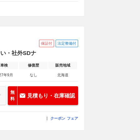
保証付
法定整備付
少ない・社外SDナ
車検
修復歴
販売地域
27年9月
なし
北海道
無
見積もり・在庫確認
料
クーポン
フェア