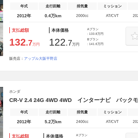
年式
走行距離
排気量
ミッション
2012年
0.4万km
2000cc
AT/CVT
20
Aプラン
支払総額
本体価格
: 133.8万円
132
122
Bプラン
.7
.7
万円
万円
: 141.6万円
販売店：
アップル大阪平野店
ホンダ
CR-V 2.4 24G 4WD 4WD インターナビ バッ
年式
走行距離
排気量
ミッション
2012年
5.2万km
2400cc
AT/CVT
20
Aプラン
支払総額
本体価格