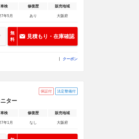
車検
修復歴
販売地域
27年5月
あり
大阪府
無
見積もり・在庫確認
料
クーポン
保証付
法定整備付
クモニター
車検
修復歴
販売地域
27年1月
なし
大阪府