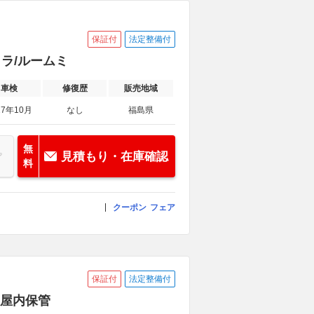
保証付
法定整備付
カメラ/ルームミ
車検
修復歴
販売地域
27年10月
なし
福島県
無
見積もり・在庫確認
料
クーポン
フェア
保証付
法定整備付
ー 屋内保管