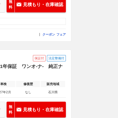
無
見積もり・在庫確認
料
クーポン
フェア
保証付
法定整備付
WD 1年保証 ワンオ-ナ- 純正ナ
車検
修復歴
販売地域
27年2月
なし
石川県
無
見積もり・在庫確認
料