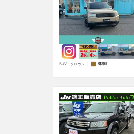
薄茶II
SUV・クロカン