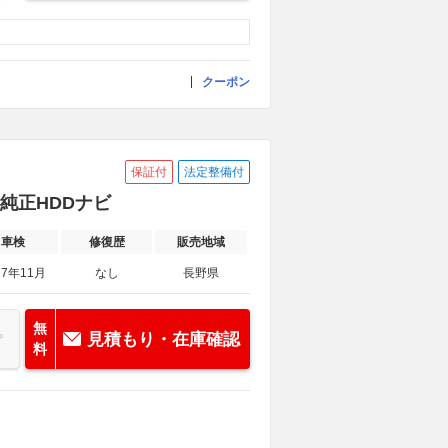
クーポン
保証付
法定整備付
D 純正HDDナビ
車検
修復歴
販売地域
27年11月
なし
長野県
無
見積もり・在庫確認
料