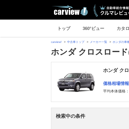
トップ
360°ビュー
カタ
carview!
中古車トップ
メーカー一覧
ホンダの車
ホンダ クロスロード
ホンダ ク
価格相場情報
平均本体価格
検索中の条件