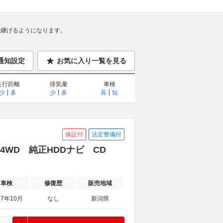
継げるようになります。
通知設定
お気に入り一覧を見る
走行距離
排気量
車検
少
多
少
多
長
短
保証付
法定整備付
WD 4WD 純正HDDナビ CD
車検
修復歴
販売地域
27年10月
なし
新潟県