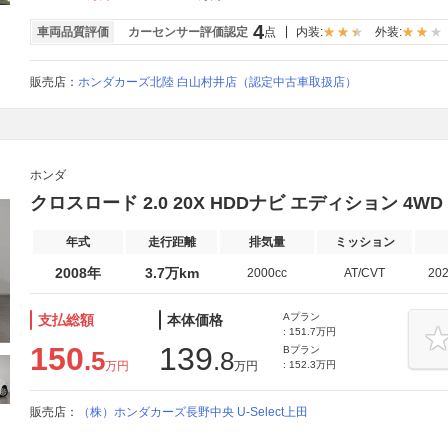
4
車両品質評価
カーセンサー評価認定
点
内装:
外装:
販売店：
ホンダカーズ北陸 白山村井店（認定中古車取扱店）
ホンダ
クロスロード 2.0 20X HDDナビ エディション 4W
年式
走行距離
排気量
ミッション
2008年
3.7万km
2000cc
AT/CVT
20
Aプラン
支払総額
本体価格
: 151.7万円
150
139
Bプラン
.5
.8
万円
万円
: 152.3万円
販売店：
（株）ホンダカーズ長野中央 U-Select上田