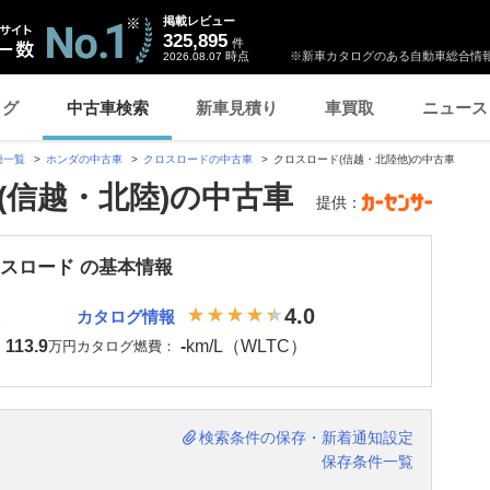
掲載レビュー
325,895
件
時点
※新車カタログのある自動車総合情報
2026.08.07
ログ
中古車検索
新車見積り
車買取
ニュース
種一覧
ホンダの中古車
クロスロードの中古車
クロスロード(信越・北陸他)の中古車
(信越・北陸)の中古車
提供：
ロスロード の基本情報
4.0
カタログ情報
113.9
-
km/L（WLTC）
：
万円
カタログ燃費：
検索条件の保存・新着通知設定
保存条件一覧