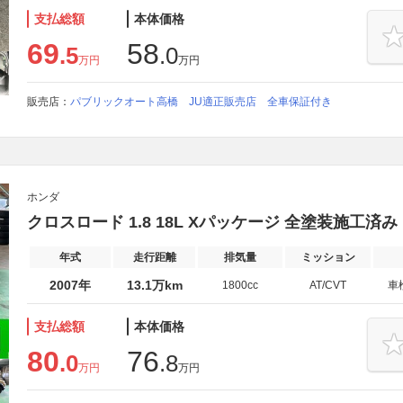
支払総額
本体価格
69
58
.5
.0
万円
万円
販売店：
パブリックオート高橋 JU適正販売店 全車保証付き
ホンダ
クロスロード 1.8 18L Xパッケージ 全塗装施工済み
年式
走行距離
排気量
ミッション
2007年
13.1万km
1800cc
AT/CVT
車
支払総額
本体価格
80
76
.0
.8
万円
万円