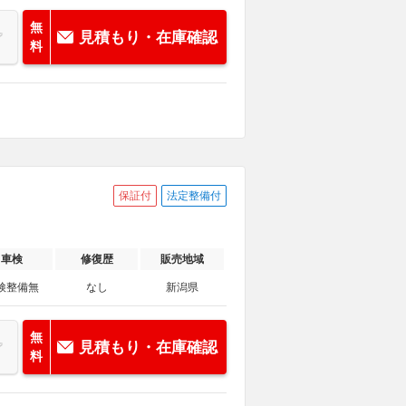
無
見積もり・在庫確認
料
保証付
法定整備付
車検
修復歴
販売地域
検整備無
なし
新潟県
無
見積もり・在庫確認
料