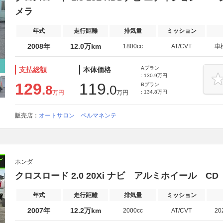
メラ
年式
走行距離
排気量
ミッション
2008年
12.0万km
1800cc
AT/CVT
車
Aプラン
支払総額
本体価格
: 130.9万円
129
119
Bプラン
.8
.0
万円
万円
: 134.8万円
販売店：
オートサロン ペルマネンテ
ホンダ
クロスロード 2.0 20Xi ナビ アルミホイール CD
年式
走行距離
排気量
ミッション
2007年
12.2万km
2000cc
AT/CVT
20