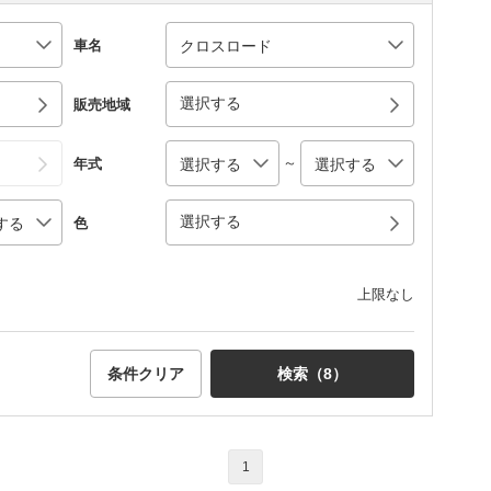
車名
選択する
販売地域
～
年式
選択する
色
上限なし
条件クリア
検索（
8
）
1