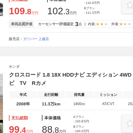
: 110.9万円
109
102
Bプラン
.8
.3
万円
万円
: 111.3万円
3
車両品質評価
カーセンサー評価認定
点
内装:
外装:
販売店：
ガリバー 上越店
ホンダ
クロスロード 1.8 18X HDDナビ エディション 4
ビ TV Rカメ
年式
走行距離
排気量
ミッション
2008年
11.3万km
1800cc
AT/CVT
20
Aプラン
支払総額
本体価格
: 100.8万円
99
88
Bプラン
.4
.8
万円
万円
: 100.0万円