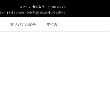
ログイン
[
新規取得
]
Yahoo! JAPAN
サイト5社との比較（2026年2月株式会社プラグ調べ）
オリジナル記事
マイカー