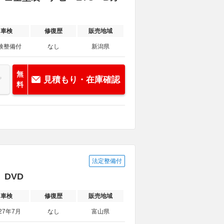
車検
修復歴
販売地域
検整備付
なし
新潟県
無
見積もり・在庫確認
料
法定整備付
 DVD
車検
修復歴
販売地域
27年7月
なし
富山県