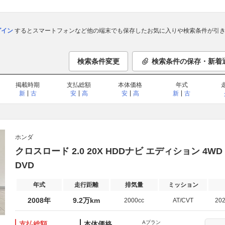
ログイン
するとスマートフォンなど他の端末でも保存したお気に入りや検索条件が引き
検索条件変更
検索条件の保存・新着
掲載時期
支払総額
本体価格
年式
新
古
安
高
安
高
新
古
ホンダ
クロスロード 2.0 20X HDDナビ エディション 4
DVD
年式
走行距離
排気量
ミッション
2008年
9.2万km
2000cc
AT/CVT
20
Aプラン
支払総額
本体価格