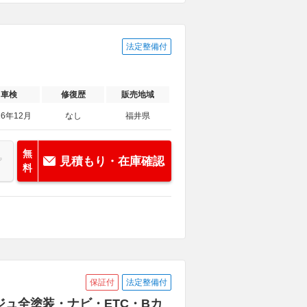
法定整備付
車検
修復歴
販売地域
26年12月
なし
福井県
無
見積もり・在庫確認
料
保証付
法定整備付
ベージュ全塗装・ナビ・ETC・Bカ