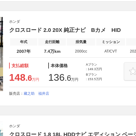
ホンダ
クロスロード 2.0 20X 純正ナビ Bカメ HID
年式
走行距離
排気量
ミッション
2007年
7.4万km
2000cc
AT/CVT
20
Aプラン
支払総額
本体価格
: 149.3万円
148
136
Bプラン
.6
.6
万円
万円
: 153.5万円
販売店：
藏之助 福井店
ホンダ
クロスロード 1.8 18L HDDナビ エディション 