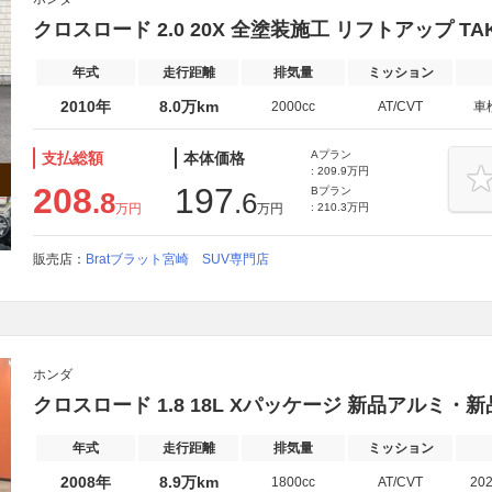
クロスロード 2.0 20X 全塗装施工 リフトアップ TA
年式
走行距離
排気量
ミッション
2010年
8.0万km
2000cc
AT/CVT
車
Aプラン
支払総額
本体価格
: 209.9万円
208
197
Bプラン
.8
.6
万円
万円
: 210.3万円
販売店：
Bratブラット宮崎 SUV専門店
ホンダ
クロスロード 1.8 18L Xパッケージ 新品アルミ
年式
走行距離
排気量
ミッション
2008年
8.9万km
1800cc
AT/CVT
20