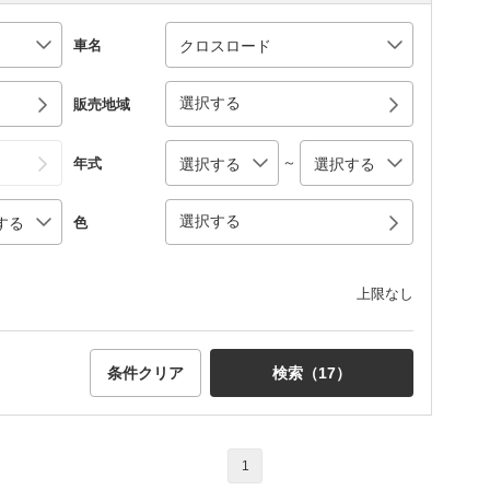
車名
選択する
販売地域
～
年式
選択する
色
上限なし
条件クリア
検索（
17
）
1