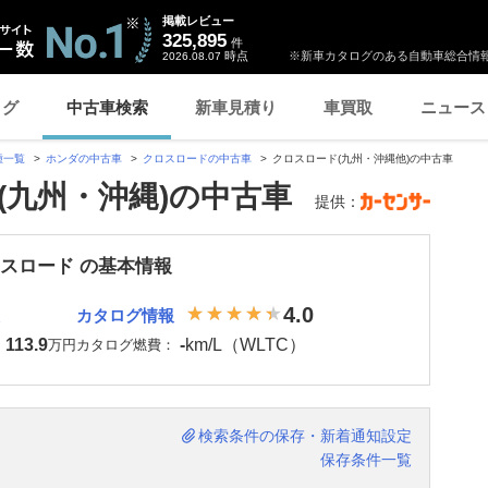
掲載レビュー
325,895
件
時点
※新車カタログのある自動車総合情報
2026.08.07
ログ
中古車検索
新車見積り
車買取
ニュース
種一覧
ホンダの中古車
クロスロードの中古車
クロスロード(九州・沖縄他)の中古車
(九州・沖縄)の中古車
提供：
ロスロード の基本情報
4.0
カタログ情報
113.9
-
km/L（WLTC）
：
万円
カタログ燃費：
検索条件の保存・新着通知設定
保存条件一覧