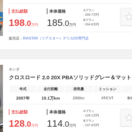
Aプラン
支払総額
本体価格
: 200.7万円
198
185
Bプラン
.0
.0
万円
万円
: 204.6万円
販売店：
RIASTAR（リアスター）デリカD5専門店
ホンダ
クロスロード 2.0 20X PBAソリッドグレー＆マ
年式
走行距離
排気量
ミッション
2007年
10.1万km
2000cc
AT/CVT
車
Aプラン
支払総額
本体価格
: 129.1万円
128
114
Bプラン
.0
.0
万円
万円
: 137.9万円