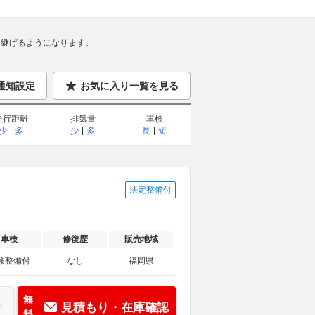
継げるようになります。
通知設定
お気に入り一覧を見る
走行距離
排気量
車検
少
多
少
多
長
短
法定整備付
車検
修復歴
販売地域
検整備付
なし
福岡県
無
見積もり・在庫確認
料