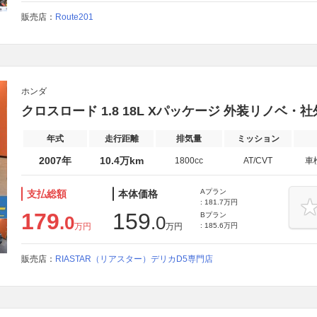
販売店：
Route201
ホンダ
クロスロード 1.8 18L Xパッケージ 外装リノベ
年式
走行距離
排気量
ミッション
2007年
10.4万km
1800cc
AT/CVT
車
Aプラン
支払総額
本体価格
: 181.7万円
179
159
Bプラン
.0
.0
万円
万円
: 185.6万円
販売店：
RIASTAR（リアスター）デリカD5専門店