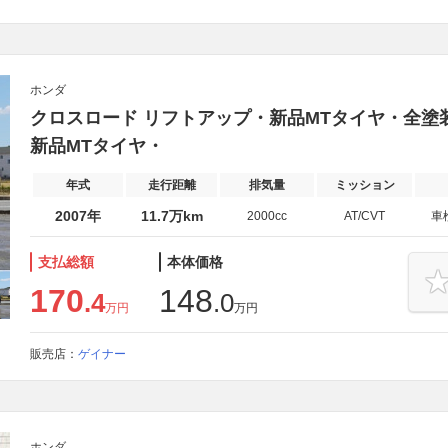
ホンダ
クロスロード リフトアップ・新品MTタイヤ・全塗
新品MTタイヤ・
年式
走行距離
排気量
ミッション
2007年
11.7万km
2000cc
AT/CVT
車
支払総額
本体価格
170
148
.4
.0
万円
万円
販売店：
ゲイナー
ホンダ