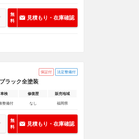
無
見積もり・在庫確認
料
保証付
法定整備付
ットブラック全塗装
車検
修復歴
販売地域
検整備付
なし
福岡県
無
見積もり・在庫確認
料