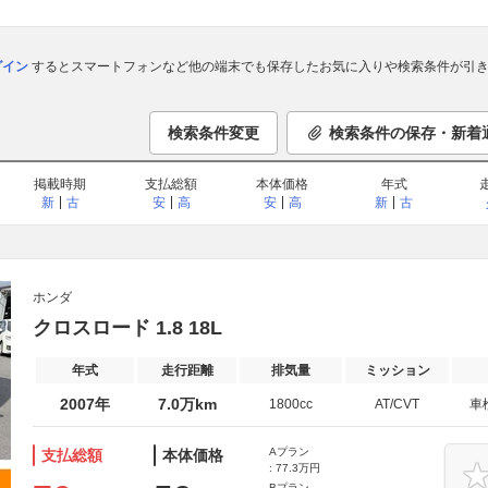
ログイン
するとスマートフォンなど他の端末でも保存したお気に入りや検索条件が引き
検索条件変更
検索条件の保存・新着
掲載時期
支払総額
本体価格
年式
新
古
安
高
安
高
新
古
ホンダ
クロスロード 1.8 18L
年式
走行距離
排気量
ミッション
2007年
7.0万km
1800cc
AT/CVT
車
Aプラン
支払総額
本体価格
: 77.3万円
Bプラン