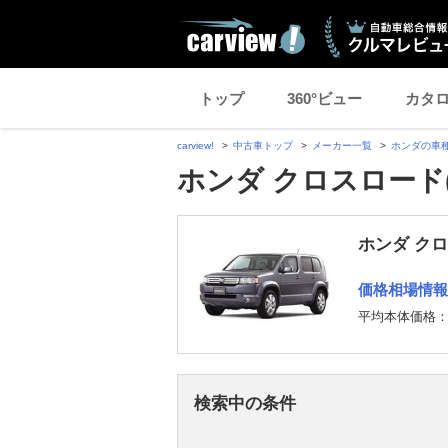
トップ
360°ビュー
カタ
carview!
中古車トップ
メーカー一覧
ホンダの車
ホンダ クロスロード
ホンダ ク
価格相場情報
平均本体価格
検索中の条件