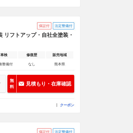
保証付
法定整備付
装 リフトアップ・自社全塗装・
車検
修復歴
販売地域
検整備付
なし
熊本県
無
見積もり・在庫確認
料
クーポン
保証付
法定整備付