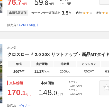
76
59
.7
.8
万円
万円
: 77.7万円
3.5
車両品質評価
カーセンサー評価認定
点
内装:
外装:
販売店：
CARPLAT柳川
ホンダ
クロスロード 2.0 20X リフトアップ・新品MTタイ
年式
走行距離
排気量
ミッション
2007年
11.3万km
2000cc
AT/CVT
車
Aプラン
支払総額
本体価格
: 170.7万円
170
148
Bプラン
.1
.0
万円
万円
: 173.1万円
販売店：
ゲイナー