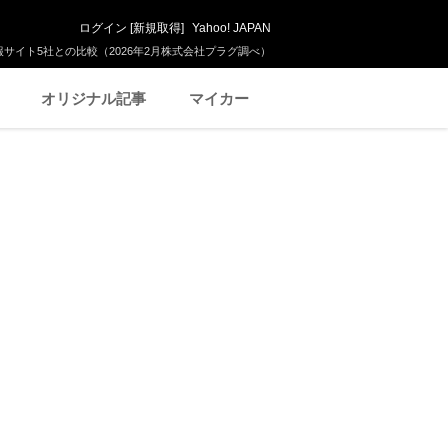
ログイン
[
新規取得
]
Yahoo! JAPAN
サイト5社との比較（2026年2月株式会社プラグ調べ）
オリジナル記事
マイカー